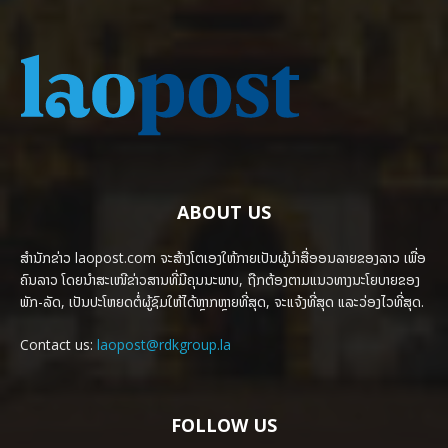
ABOUT US
ສຳນັກຂ່າວ laopost.com ຈະສ້າງໂຕເອງໃຫ້ກາຍເປັນຜູ້ນຳສື່ອອນລາຍຂອງລາວ ເພື່ອ
ຄົນລາວ ໂດຍນຳສະເໜີຂ່າວສານທີ່ມີຄຸນນະພາບ, ຖືກຕ້ອງຕາມແນວທາງນະໂຍບາຍຂອງ
ພັກ-ລັດ, ເປັນປະໂຫຍດຕໍ່ຜູ້ຊົມໃຫ້ໄດ້ຫຼາກຫຼາຍທີ່ສຸດ, ຈະແຈ້ງທີ່ສຸດ ແລະວ່ອງໄວທີ່ສຸດ.
Contact us:
laopost@rdkgroup.la
FOLLOW US