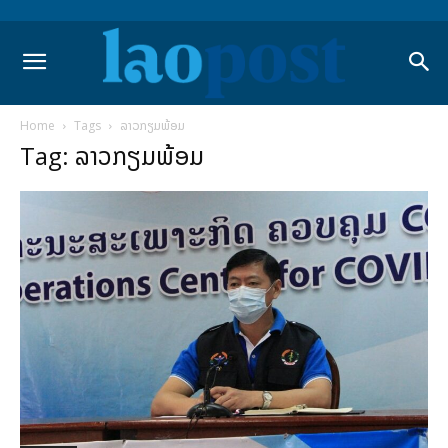
Home
Tags
ລາວກຽມພ້ອມ
Tag: ລາວກຽມພ້ອມ