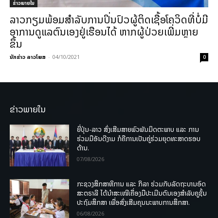
ຂ່າວພາຍ​ໃນ
ລາວກຽມພ້ອມສຳລັບການປິ່ນປົວຜູ້ຕິດເຊື້ອໂຄວິດທີ່ບໍ່ມີ
ອາການດູແລຕົນເອງຢູ່ເຮືອນໄດ້ ຫາກຜູ້ປ່ວຍເພີ່ມຫຼາຍ
ຂຶ້ນ
ນັກຂ່າວ ລາວໂພສ
-
04/10/2021
0
ຂ່າວພາຍໃນ
ຍີ່ປຸ່ນ-ລາວ ສົ່ງເສີມສາຍພົວພັນມິດຕະພາບ ແລະ ການ
ຮ່ວມມືອັນດີງາມ ກໍຄືການເປັນຄູ່ຮ່ວມຍຸດທະສາດຮອບ
ດ້ານ.
07/08/2026
ກະຊວງສຶກສາທິການ ແລະ ກິລາ ຮ່ວມກັບລັດຖະບານອົດ
ສະຕຣາລີ ໄດ້ນຳສະເໜີເຄື່ອງມືປະເມີນຕົນເອງສຳລັບຄູຊັ້ນ
ປະຖົມສຶກສາ ເພື່ອສົ່ງເສີມຄຸນນະພາບການສຶກສາ.
06/08/2026