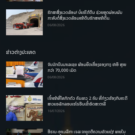
ຮັກສາສິ່ງແວດລ້ອມ! ບໍ່ແຮ່ໃຕ້ດິນ ຊ່ວຍຫຼຸດຜ່ອນຜົນ
ກະທົບຕໍ່ສິ່ງແວດລ້ອມໜ້າດິນຮັກສາໜ້າດິນ.
06/08/2026
ຂ່າວຕ່າງປະເທດ
ຈັບນັກບິນມາເລເຊຍ ພ້ອມຍຶດເຄື່ອງຂອງກາງ ຢາອີ ຫຼາຍ
ກວ່າ 70,000 ເມັດ
06/08/2026
ເຈົ້າໜ້າທີ່ໄທກັກຕົວ ຄົນລາວ 2 ຄົນ ທີ່ກ່ຽວຂ້ອງກັບຄະດີ
ສາວແອລັກລອບເຮໂຣອີນເຂົ້າອົດສະຕາລີ
16/07/2026
ອີຣານ-ອາເມລິກາ ເຈລະຈາຍຸດຕິຄວາມຂັດແຍ່ງ! ພາຍໃນ