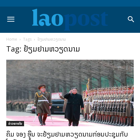
Home
Tags
ຢ້ຽມຢາມຫວຽດນາມ
Tag: ຢ້ຽມຢາມຫວຽດນາມ
ຂ່າວພາຍ​ໃນ
ຄິມ ຈອງ ອຶນ ຈະຢ້ຽມຢາມຫວຽດນາມກ່ອນປະຊຸມກັບ