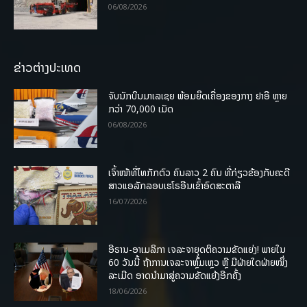
06/08/2026
ຂ່າວຕ່າງປະເທດ
ຈັບນັກບິນມາເລເຊຍ ພ້ອມຍຶດເຄື່ອງຂອງກາງ ຢາອີ ຫຼາຍ
ກວ່າ 70,000 ເມັດ
06/08/2026
ເຈົ້າໜ້າທີ່ໄທກັກຕົວ ຄົນລາວ 2 ຄົນ ທີ່ກ່ຽວຂ້ອງກັບຄະດີ
ສາວແອລັກລອບເຮໂຣອີນເຂົ້າອົດສະຕາລີ
16/07/2026
ອີຣານ-ອາເມລິກາ ເຈລະຈາຍຸດຕິຄວາມຂັດແຍ່ງ! ພາຍໃນ
60 ວັນນີ້ ຖ້າການເຈລະຈາຫຼົ້ມເຫຼວ ຫຼື ມີຝ່າຍໃດຝ່າຍໜຶ່ງ
ລະເມີດ ອາດນໍາມາສູ່ຄວາມຂັດແຍ້ງອີກຄັ້ງ
18/06/2026