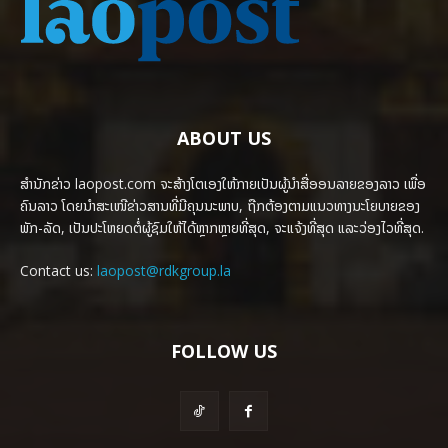
ABOUT US
ສຳນັກຂ່າວ laopost.com ຈະສ້າງໂຕເອງໃຫ້ກາຍເປັນຜູ້ນຳສື່ອອນລາຍຂອງລາວ ເພື່ອ
ຄົນລາວ ໂດຍນຳສະເໜີຂ່າວສານທີ່ມີຄຸນນະພາບ, ຖືກຕ້ອງຕາມແນວທາງນະໂຍບາຍຂອງ
ພັກ-ລັດ, ເປັນປະໂຫຍດຕໍ່ຜູ້ຊົມໃຫ້ໄດ້ຫຼາກຫຼາຍທີ່ສຸດ, ຈະແຈ້ງທີ່ສຸດ ແລະວ່ອງໄວທີ່ສຸດ.
Contact us:
laopost@rdkgroup.la
FOLLOW US