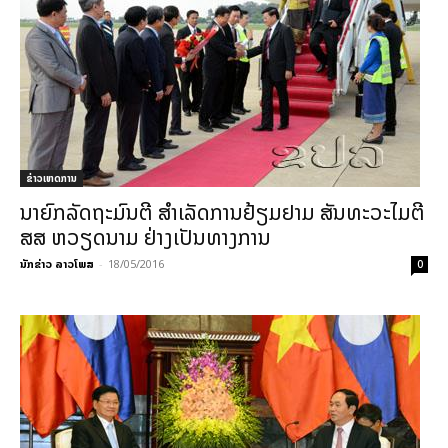
ຂ່າວເຫດການ
ນາຍົກລັດຖະມົນຕີ ສຳເລັດການຢ້ຽມຢາມ ສັນທະວະໄມຕີ
ສສ ຫວຽດນາມ ຢ່າງເປັນທາງການ
ນັກຂ່າວ ລາວໂພສ
-
18/05/2016
0