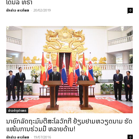
ໂດນັລ ທຣໍ້າ
ນັກຂ່າວ ລາວໂພສ
-
20/02/2019
0
ຂ່າວຕ່າງປະເທດ
ນາຍົກລັດຖະມົນຕີສະໂລວັກກີ ຢ້ຽມຢາມຫວຽດນາມ ຮັດ
ແໜ້ນການຮ່ວມມື ຫລາຍດ້ານ!
ນັກຂ່າວ ລາວໂພສ
-
19/07/2016
0