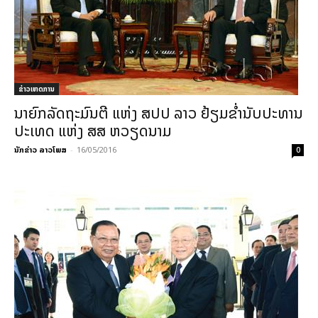
ຂ່າວເຫດການ
ນາຍົກລັດຖະມົນຕີ ແຫ່ງ ສປປ ລາວ ຢ້ຽມຂໍ່ານັບປະທານ
ປະເທດ ແຫ່ງ ສສ ຫວຽດນາມ
ນັກຂ່າວ ລາວໂພສ
-
16/05/2016
0