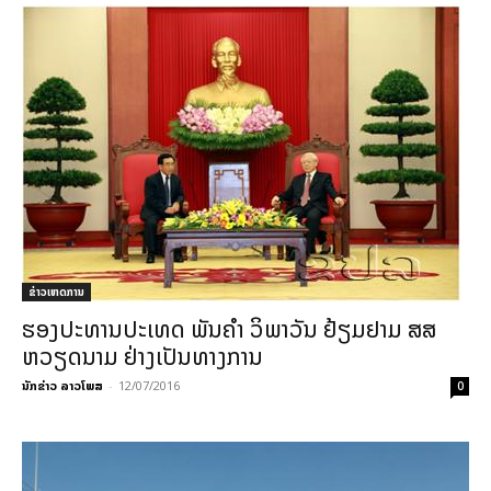
ຂ່າວເຫດການ
ຮອງປະທານປະເທດ ພັນຄຳ ວິພາວັນ ຢ້ຽມຢາມ ສສ
ຫວຽດນາມ ຢ່າງເປັນທາງການ
ນັກຂ່າວ ລາວໂພສ
-
12/07/2016
0