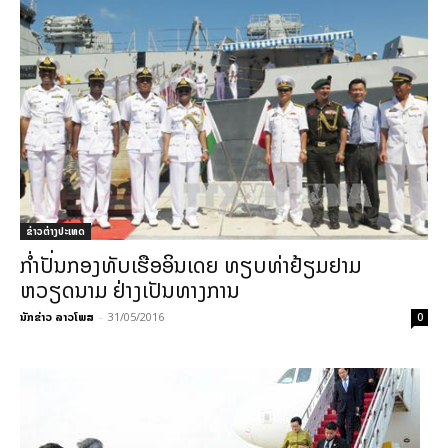
ຂ່າວຕ່າງປະເທດ
ກ່ຳປັ່ນກອງທັບເຮືອອິນເດຍ ທຽບທ່າຢ້ຽມຢາມ
ຫວຽດນາມ ຢ່າງເປັນທາງການ
ນັກຂ່າວ ລາວໂພສ
-
31/05/2016
0