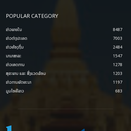
POPULAR CATEGORY
ຂ່າວພາຍ​ໃນ
8487
ຂ່າວຕ່າງປະເທດ
7003
ຂ່າວທ້ອງຖິ່ນ
2484
ນານາສາລະ
1547
ຂ່າວເຫດການ
1278
ສຸຂະພາບ ແລະ ສີ່ງແວດລ້ອມ
1203
ຂ່າວການພັດທະນາ
1197
ມູມໄອທີລາວ
683