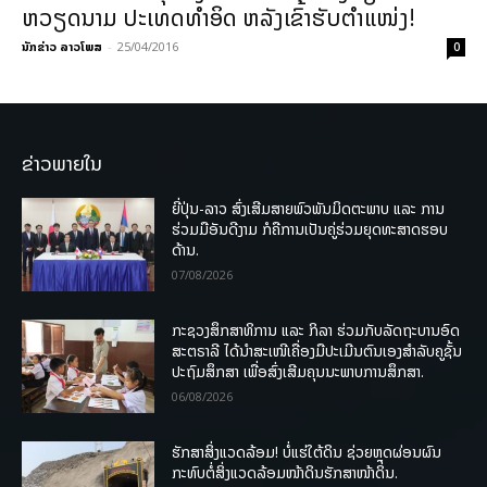
ຫວຽດນາມ ປະເທດທຳອິດ ຫລັງເຂົ້າຮັບຕຳແໜ່ງ!
ນັກຂ່າວ ລາວໂພສ
-
25/04/2016
0
ຂ່າວພາຍໃນ
ຍີ່ປຸ່ນ-ລາວ ສົ່ງເສີມສາຍພົວພັນມິດຕະພາບ ແລະ ການ
ຮ່ວມມືອັນດີງາມ ກໍຄືການເປັນຄູ່ຮ່ວມຍຸດທະສາດຮອບ
ດ້ານ.
07/08/2026
ກະຊວງສຶກສາທິການ ແລະ ກິລາ ຮ່ວມກັບລັດຖະບານອົດ
ສະຕຣາລີ ໄດ້ນຳສະເໜີເຄື່ອງມືປະເມີນຕົນເອງສຳລັບຄູຊັ້ນ
ປະຖົມສຶກສາ ເພື່ອສົ່ງເສີມຄຸນນະພາບການສຶກສາ.
06/08/2026
ຮັກສາສິ່ງແວດລ້ອມ! ບໍ່ແຮ່ໃຕ້ດິນ ຊ່ວຍຫຼຸດຜ່ອນຜົນ
ກະທົບຕໍ່ສິ່ງແວດລ້ອມໜ້າດິນຮັກສາໜ້າດິນ.