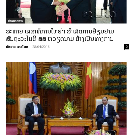
ຂ່າວເຫດການ
ສະຫາຍ ເລຂາທິການໃຫຍ່ຯ ສຳເລັດການຢ້ຽມຢາມ
ສັນຖະວະໄມຕີ ສສ ຫວຽດນາມ ຢ່າງເປັນທາງການ
ນັກຂ່າວ ລາວໂພສ
-
28/04/2016
0