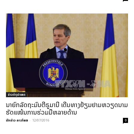
ຂ່າວຕ່າງປະເທດ
ນາຍົກລັດຖະມົນຕີຣູມານີ ເດີນທາງຢ້ຽມຢາມຫວຽດນາມ
ຮັດແໜ້ນການຮ່ວມມືຫລາຍດ້ານ
ນັກຂ່າວ ລາວໂພສ
-
12/07/2016
0