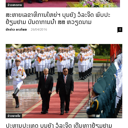
ຂ່າວເຫດການ
ສະຫາຍເລຂາທິການໃຫຍ່ຯ ບຸນຍັງ ວໍລະຈິດ ພົບປະ
ຢ້ຽມຢາມ ບັນດາການນຳ ສສ ຫວຽດນາມ
ນັກຂ່າວ ລາວໂພສ
-
26/04/2016
0
ຂ່າວພາຍ​ໃນ
ປະທານປະເທດ ບຸນຍັງ ວໍລະຈິດ ເດີນທາງຢ້ຽມຢາມ