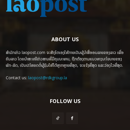
ABOUT US
ສຳນັກຂ່າວ laopost.com ຈະສ້າງໂຕເອງໃຫ້ກາຍເປັນຜູ້ນຳສື່ອອນລາຍຂອງລາວ ເພື່ອ
ຄົນລາວ ໂດຍນຳສະເໜີຂ່າວສານທີ່ມີຄຸນນະພາບ, ຖືກຕ້ອງຕາມແນວທາງນະໂຍບາຍຂອງ
ພັກ-ລັດ, ເປັນປະໂຫຍດຕໍ່ຜູ້ຊົມໃຫ້ໄດ້ຫຼາກຫຼາຍທີ່ສຸດ, ຈະແຈ້ງທີ່ສຸດ ແລະວ່ອງໄວທີ່ສຸດ.
Contact us:
laopost@rdkgroup.la
FOLLOW US