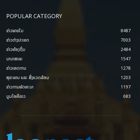
POPULAR CATEGORY
ຂ່າວພາຍ​ໃນ
8487
ຂ່າວຕ່າງປະເທດ
7003
ຂ່າວທ້ອງຖິ່ນ
2484
ນານາສາລະ
1547
ຂ່າວເຫດການ
1278
ສຸຂະພາບ ແລະ ສີ່ງແວດລ້ອມ
1203
ຂ່າວການພັດທະນາ
1197
ມູມໄອທີລາວ
683