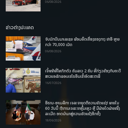
06/08/2026
ຂ່າວຕ່າງປະເທດ
ຈັບນັກບິນມາເລເຊຍ ພ້ອມຍຶດເຄື່ອງຂອງກາງ ຢາອີ ຫຼາຍ
ກວ່າ 70,000 ເມັດ
06/08/2026
ເຈົ້າໜ້າທີ່ໄທກັກຕົວ ຄົນລາວ 2 ຄົນ ທີ່ກ່ຽວຂ້ອງກັບຄະດີ
ສາວແອລັກລອບເຮໂຣອີນເຂົ້າອົດສະຕາລີ
16/07/2026
ອີຣານ-ອາເມລິກາ ເຈລະຈາຍຸດຕິຄວາມຂັດແຍ່ງ! ພາຍໃນ
60 ວັນນີ້ ຖ້າການເຈລະຈາຫຼົ້ມເຫຼວ ຫຼື ມີຝ່າຍໃດຝ່າຍໜຶ່ງ
ລະເມີດ ອາດນໍາມາສູ່ຄວາມຂັດແຍ້ງອີກຄັ້ງ
18/06/2026