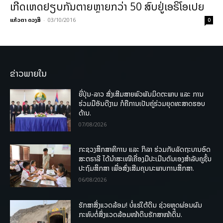
ເກີດເຫດຢຽບກັນຕາຍຫຼາຍກວ່າ 50 ສົບຢູ່ເອຣິໂອເປຍ
ແກ້ວຕາ ດວງສີ
-
03/10/2016
0
ຂ່າວພາຍໃນ
ຍີ່ປຸ່ນ-ລາວ ສົ່ງເສີມສາຍພົວພັນມິດຕະພາບ ແລະ ການ
ຮ່ວມມືອັນດີງາມ ກໍຄືການເປັນຄູ່ຮ່ວມຍຸດທະສາດຮອບ
ດ້ານ.
07/08/2026
ກະຊວງສຶກສາທິການ ແລະ ກິລາ ຮ່ວມກັບລັດຖະບານອົດ
ສະຕຣາລີ ໄດ້ນຳສະເໜີເຄື່ອງມືປະເມີນຕົນເອງສຳລັບຄູຊັ້ນ
ປະຖົມສຶກສາ ເພື່ອສົ່ງເສີມຄຸນນະພາບການສຶກສາ.
06/08/2026
ຮັກສາສິ່ງແວດລ້ອມ! ບໍ່ແຮ່ໃຕ້ດິນ ຊ່ວຍຫຼຸດຜ່ອນຜົນ
ກະທົບຕໍ່ສິ່ງແວດລ້ອມໜ້າດິນຮັກສາໜ້າດິນ.