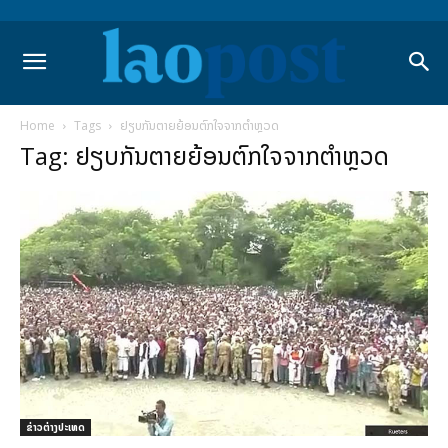
Home
Tags
ຢຽບກັນຕາຍຍ້ອນຕົກໃຈຈາກຕຳຫຼວດ
Tag: ຢຽບກັນຕາຍຍ້ອນຕົກໃຈຈາກຕຳຫຼວດ
ຂ່າວຕ່າງປະເທດ