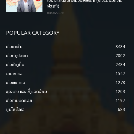
ໂບລາທີ່ເກີດຂຶ້ນໃນທະວີບອາຟຣິກາ (ລາວແມ່ນມີຄວາມ
ສ່ຽງຕໍ່າ)
04/06/2026
POPULAR CATEGORY
ຂ່າວພາຍ​ໃນ
8484
ຂ່າວຕ່າງປະເທດ
7002
ຂ່າວທ້ອງຖິ່ນ
2484
ນານາສາລະ
1547
ຂ່າວເຫດການ
1278
ສຸຂະພາບ ແລະ ສີ່ງແວດລ້ອມ
1203
ຂ່າວການພັດທະນາ
1197
ມູມໄອທີລາວ
683