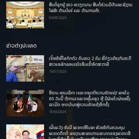
ສືບຕໍ່ຊຸກຍູ້ ລາວ-ຫວຽດນາມ ສືບຕໍ່ຮ່ວມມືດ້ານພະລັງງານ
ໄຟຟ້າ ດ້ານບໍ່ແຮ່ ແລະ ດ້ານການຄ້າ.
04/08/2026
ຂ່າວຕ່າງປະເທດ
ເຈົ້າໜ້າທີ່ໄທກັກຕົວ ຄົນລາວ 2 ຄົນ ທີ່ກ່ຽວຂ້ອງກັບຄະດີ
ສາວແອລັກລອບເຮໂຣອີນເຂົ້າອົດສະຕາລີ
16/07/2026
ອີຣານ-ອາເມລິກາ ເຈລະຈາຍຸດຕິຄວາມຂັດແຍ່ງ! ພາຍໃນ
60 ວັນນີ້ ຖ້າການເຈລະຈາຫຼົ້ມເຫຼວ ຫຼື ມີຝ່າຍໃດຝ່າຍໜຶ່ງ
ລະເມີດ ອາດນໍາມາສູ່ຄວາມຂັດແຍ້ງອີກຄັ້ງ
18/06/2026
ເຝົ້າລະວັງ-ຮັບມື ພະຍາດອີໂບລາ ຫົວໜ້າກົມຄວບຄຸມ
ພະຍາດຕິດຕໍ່ ລາຍງານສະພາບການລະບາດຂອງພະຍາດອີ