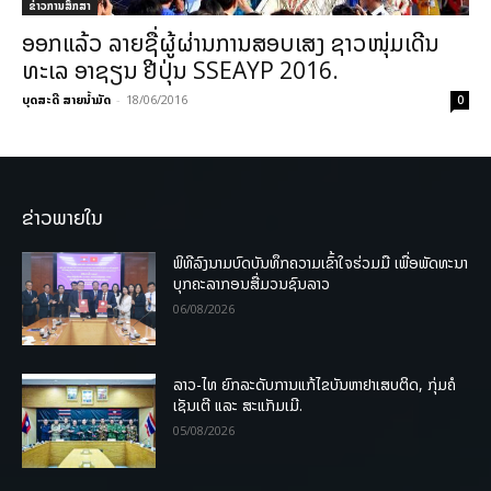
ຂ່າວການສຶກສາ
ອອກແລ້ວ ລາຍຊື່ຜູ້ຜ່ານການສອບເສງ ຊາວໜຸ່ມເດີນ
ທະເລ ອາຊຽນ ຢີ່ປຸ່ນ SSEAYP 2016.
ບຸດສະດີ ສາຍນ້ຳມັດ
-
18/06/2016
0
ຂ່າວພາຍໃນ
ພິທີລົງນາມບົດບັນທຶກຄວາມເຂົ້າໃຈຮ່ວມມື ເພື່ອພັດທະນາ
ບຸກຄະລາກອນສື່ມວນຊົນລາວ
06/08/2026
ລາວ-ໄທ ຍົກລະດັບການແກ້ໄຂບັນຫາຢາເສບຕິດ, ກຸ່ມຄໍ
ເຊັນເຕີ ແລະ ສະແກັມເມີ.
05/08/2026