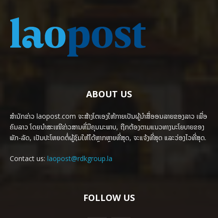
ABOUT US
ສຳນັກຂ່າວ laopost.com ຈະສ້າງໂຕເອງໃຫ້ກາຍເປັນຜູ້ນຳສື່ອອນລາຍຂອງລາວ ເພື່ອ
ຄົນລາວ ໂດຍນຳສະເໜີຂ່າວສານທີ່ມີຄຸນນະພາບ, ຖືກຕ້ອງຕາມແນວທາງນະໂຍບາຍຂອງ
ພັກ-ລັດ, ເປັນປະໂຫຍດຕໍ່ຜູ້ຊົມໃຫ້ໄດ້ຫຼາກຫຼາຍທີ່ສຸດ, ຈະແຈ້ງທີ່ສຸດ ແລະວ່ອງໄວທີ່ສຸດ.
Contact us:
laopost@rdkgroup.la
FOLLOW US