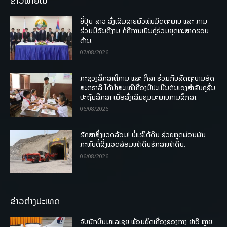
ຂ່າວພາຍໃນ
ຍີ່ປຸ່ນ-ລາວ ສົ່ງເສີມສາຍພົວພັນມິດຕະພາບ ແລະ ການ
ຮ່ວມມືອັນດີງາມ ກໍຄືການເປັນຄູ່ຮ່ວມຍຸດທະສາດຮອບ
ດ້ານ.
07/08/2026
ກະຊວງສຶກສາທິການ ແລະ ກິລາ ຮ່ວມກັບລັດຖະບານອົດ
ສະຕຣາລີ ໄດ້ນຳສະເໜີເຄື່ອງມືປະເມີນຕົນເອງສຳລັບຄູຊັ້ນ
ປະຖົມສຶກສາ ເພື່ອສົ່ງເສີມຄຸນນະພາບການສຶກສາ.
06/08/2026
ຮັກສາສິ່ງແວດລ້ອມ! ບໍ່ແຮ່ໃຕ້ດິນ ຊ່ວຍຫຼຸດຜ່ອນຜົນ
ກະທົບຕໍ່ສິ່ງແວດລ້ອມໜ້າດິນຮັກສາໜ້າດິນ.
06/08/2026
ຂ່າວຕ່າງປະເທດ
ຈັບນັກບິນມາເລເຊຍ ພ້ອມຍຶດເຄື່ອງຂອງກາງ ຢາອີ ຫຼາຍ