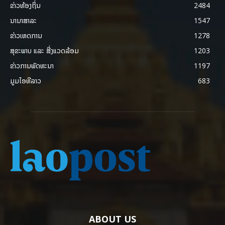
ຂ່າວທ້ອງຖິ່ນ
2484
ນານາສາລະ
1547
ຂ່າວເຫດການ
1278
ສຸຂະພາບ ແລະ ສີ່ງແວດລ້ອມ
1203
ຂ່າວການພັດທະນາ
1197
ມູມໄອທີລາວ
683
ABOUT US