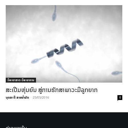
ວິທະຍາສາດ-ວິທະຍາການ
ສະເປີມຫຸ່ນຍົນ ສູ່ການຮັກສາພາວະມີລູກຍາກ
ບຸດສະດີ ສາຍນ້ຳມັດ
-
25/05/2016
0