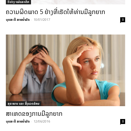
Baby-ແມ່ແລະເດັກ
ຄວາມຜິດພາດ 5 ຢ່າງທີ່ເຮັດໃຫ້ທ່ານມີລູກຍາກ
ບຸດສະດີ ສາຍນ້ຳມັດ
-
10/01/2017
0
ສຸຂະພາບ ແລະ ສີ່ງແວດລ້ອມ
ສາເຫດຂອງການມີລູກຍາກ
ບຸດສະດີ ສາຍນ້ຳມັດ
-
12/06/2016
0