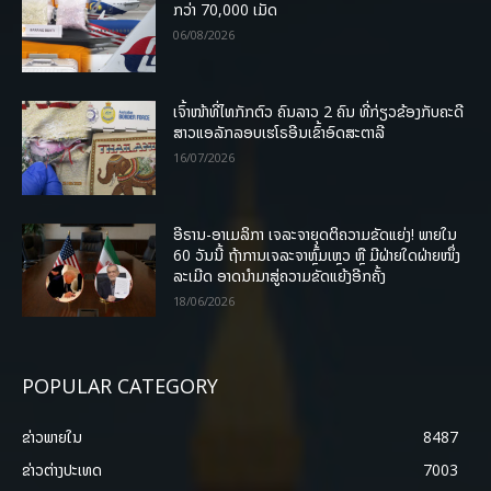
ກວ່າ 70,000 ເມັດ
06/08/2026
ເຈົ້າໜ້າທີ່ໄທກັກຕົວ ຄົນລາວ 2 ຄົນ ທີ່ກ່ຽວຂ້ອງກັບຄະດີ
ສາວແອລັກລອບເຮໂຣອີນເຂົ້າອົດສະຕາລີ
16/07/2026
ອີຣານ-ອາເມລິກາ ເຈລະຈາຍຸດຕິຄວາມຂັດແຍ່ງ! ພາຍໃນ
60 ວັນນີ້ ຖ້າການເຈລະຈາຫຼົ້ມເຫຼວ ຫຼື ມີຝ່າຍໃດຝ່າຍໜຶ່ງ
ລະເມີດ ອາດນໍາມາສູ່ຄວາມຂັດແຍ້ງອີກຄັ້ງ
18/06/2026
POPULAR CATEGORY
ຂ່າວພາຍ​ໃນ
8487
ຂ່າວຕ່າງປະເທດ
7003