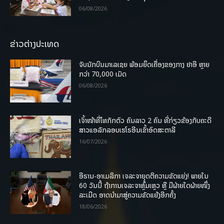
06/08/2026
ຂ່າວຕ່າງປະເທດ
ຈັບນັກບິນມາເລເຊຍ ພ້ອມຍຶດເຄື່ອງຂອງກາງ ຢາອີ ຫຼາຍ
ກວ່າ 70,000 ເມັດ
06/08/2026
ເຈົ້າໜ້າທີ່ໄທກັກຕົວ ຄົນລາວ 2 ຄົນ ທີ່ກ່ຽວຂ້ອງກັບຄະດີ
ສາວແອລັກລອບເຮໂຣອີນເຂົ້າອົດສະຕາລີ
16/07/2026
ອີຣານ-ອາເມລິກາ ເຈລະຈາຍຸດຕິຄວາມຂັດແຍ່ງ! ພາຍໃນ
60 ວັນນີ້ ຖ້າການເຈລະຈາຫຼົ້ມເຫຼວ ຫຼື ມີຝ່າຍໃດຝ່າຍໜຶ່ງ
ລະເມີດ ອາດນໍາມາສູ່ຄວາມຂັດແຍ້ງອີກຄັ້ງ
18/06/2026