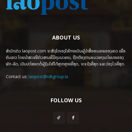
ABOUT US
ສຳນັກຂ່າວ laopost.com ຈະສ້າງໂຕເອງໃຫ້ກາຍເປັນຜູ້ນຳສື່ອອນລາຍຂອງລາວ ເພື່ອ
ຄົນລາວ ໂດຍນຳສະເໜີຂ່າວສານທີ່ມີຄຸນນະພາບ, ຖືກຕ້ອງຕາມແນວທາງນະໂຍບາຍຂອງ
ພັກ-ລັດ, ເປັນປະໂຫຍດຕໍ່ຜູ້ຊົມໃຫ້ໄດ້ຫຼາກຫຼາຍທີ່ສຸດ, ຈະແຈ້ງທີ່ສຸດ ແລະວ່ອງໄວທີ່ສຸດ.
Contact us:
laopost@rdkgroup.la
FOLLOW US