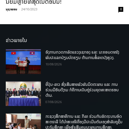
ນິຍົມຫຼາຍທີ່ສຸດໃນຕອນນີ້!
ນຸຖາພອນ
-
24/10/2023
0
ຂ່າວພາຍໃນ
ອົງການກວດກາລັດແຂວງເຊກອງ ແລະ ນະຄອນດາໜັງ
ພົບປະແລກປ່ຽນບົດຮຽນ ຕ້ານການສໍ້ລາດບັງຫຼວງ.
10/08/2026
ຍີ່ປຸ່ນ-ລາວ ສົ່ງເສີມສາຍພົວພັນມິດຕະພາບ ແລະ ການ
ຮ່ວມມືອັນດີງາມ ກໍຄືການເປັນຄູ່ຮ່ວມຍຸດທະສາດຮອບ
ດ້ານ.
07/08/2026
ກະຊວງສຶກສາທິການ ແລະ ກິລາ ຮ່ວມກັບລັດຖະບານອົດ
ສະຕຣາລີ ໄດ້ນຳສະເໜີເຄື່ອງມືປະເມີນຕົນເອງສຳລັບຄູຊັ້ນ
ປະຖົມສຶກສາ ເພື່ອສົ່ງເສີມຄຸນນະພາບການສຶກສາ.