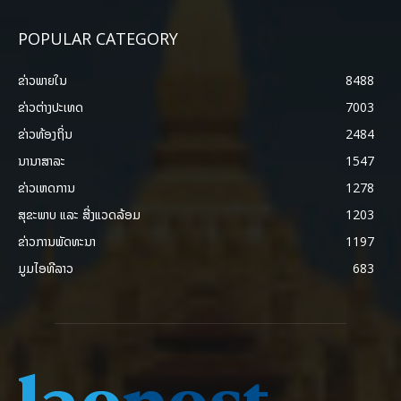
POPULAR CATEGORY
ຂ່າວພາຍ​ໃນ
8488
ຂ່າວຕ່າງປະເທດ
7003
ຂ່າວທ້ອງຖິ່ນ
2484
ນານາສາລະ
1547
ຂ່າວເຫດການ
1278
ສຸຂະພາບ ແລະ ສີ່ງແວດລ້ອມ
1203
ຂ່າວການພັດທະນາ
1197
ມູມໄອທີລາວ
683