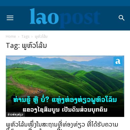
Home
Tags
ພູຫົວໂລ້ນ
Tag: ພູຫົວໂລ້ນ
​ຂ່າວທ່ອງທ່ຽວ
ພູຫົວໂລ້ນໜຶ່ງໃນສະຖານທີ່ທ່ອງທ່ຽວ ທີ່ໄດ້ຮັບຄວາມ