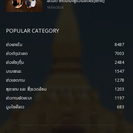
ລະເມີດ ອາດນໍາມາສູ່ຄວາມຂັດແຍ້ງອີກຄັ້ງ
18/06/2026
POPULAR CATEGORY
ຂ່າວພາຍ​ໃນ
8487
ຂ່າວຕ່າງປະເທດ
7003
ຂ່າວທ້ອງຖິ່ນ
2484
ນານາສາລະ
1547
ຂ່າວເຫດການ
1278
ສຸຂະພາບ ແລະ ສີ່ງແວດລ້ອມ
1203
ຂ່າວການພັດທະນາ
1197
ມູມໄອທີລາວ
683