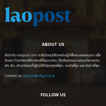
ABOUT US
ສຳນັກຂ່າວ laopost.com ຈະສ້າງໂຕເອງໃຫ້ກາຍເປັນຜູ້ນຳສື່ອອນລາຍຂອງລາວ ເພື່ອ
ຄົນລາວ ໂດຍນຳສະເໜີຂ່າວສານທີ່ມີຄຸນນະພາບ, ຖືກຕ້ອງຕາມແນວທາງນະໂຍບາຍຂອງ
ພັກ-ລັດ, ເປັນປະໂຫຍດຕໍ່ຜູ້ຊົມໃຫ້ໄດ້ຫຼາກຫຼາຍທີ່ສຸດ, ຈະແຈ້ງທີ່ສຸດ ແລະວ່ອງໄວທີ່ສຸດ.
Contact us:
laopost@rdkgroup.la
FOLLOW US