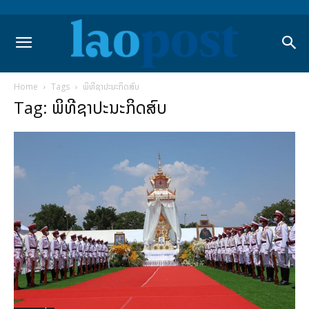
Home
Tags
ພິທີຊາປະນະກິດສົບ
Tag: ພິທີຊາປະນະກິດສົບ