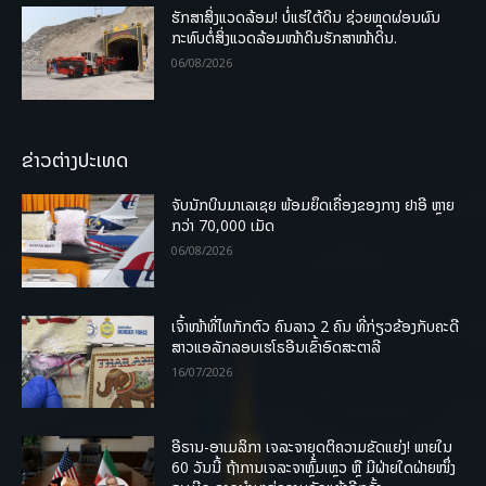
ຮັກສາສິ່ງແວດລ້ອມ! ບໍ່ແຮ່ໃຕ້ດິນ ຊ່ວຍຫຼຸດຜ່ອນຜົນ
ກະທົບຕໍ່ສິ່ງແວດລ້ອມໜ້າດິນຮັກສາໜ້າດິນ.
06/08/2026
ຂ່າວຕ່າງປະເທດ
ຈັບນັກບິນມາເລເຊຍ ພ້ອມຍຶດເຄື່ອງຂອງກາງ ຢາອີ ຫຼາຍ
ກວ່າ 70,000 ເມັດ
06/08/2026
ເຈົ້າໜ້າທີ່ໄທກັກຕົວ ຄົນລາວ 2 ຄົນ ທີ່ກ່ຽວຂ້ອງກັບຄະດີ
ສາວແອລັກລອບເຮໂຣອີນເຂົ້າອົດສະຕາລີ
16/07/2026
ອີຣານ-ອາເມລິກາ ເຈລະຈາຍຸດຕິຄວາມຂັດແຍ່ງ! ພາຍໃນ
60 ວັນນີ້ ຖ້າການເຈລະຈາຫຼົ້ມເຫຼວ ຫຼື ມີຝ່າຍໃດຝ່າຍໜຶ່ງ