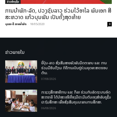
ຂ່າວທ້ອງຖິ່ນ
ການນໍາພັກ-ລັດ, ປວງຊົນລາວ ຮ່ວມໄວ້ອາໄລ ພົນເອກ ສີ
ສະຫວາດ ແກ້ວບຸນພັນ ເປັນຄັ້ງສຸດທ້າຍ
ບຸດສະດີ ສາຍນ້ຳມັດ
-
18/05/2020
0
ຂ່າວພາຍໃນ
ຍີ່ປຸ່ນ-ລາວ ສົ່ງເສີມສາຍພົວພັນມິດຕະພາບ ແລະ ການ
ຮ່ວມມືອັນດີງາມ ກໍຄືການເປັນຄູ່ຮ່ວມຍຸດທະສາດຮອບ
ດ້ານ.
07/08/2026
ກະຊວງສຶກສາທິການ ແລະ ກິລາ ຮ່ວມກັບລັດຖະບານອົດ
ສະຕຣາລີ ໄດ້ນຳສະເໜີເຄື່ອງມືປະເມີນຕົນເອງສຳລັບຄູຊັ້ນ
ປະຖົມສຶກສາ ເພື່ອສົ່ງເສີມຄຸນນະພາບການສຶກສາ.
06/08/2026