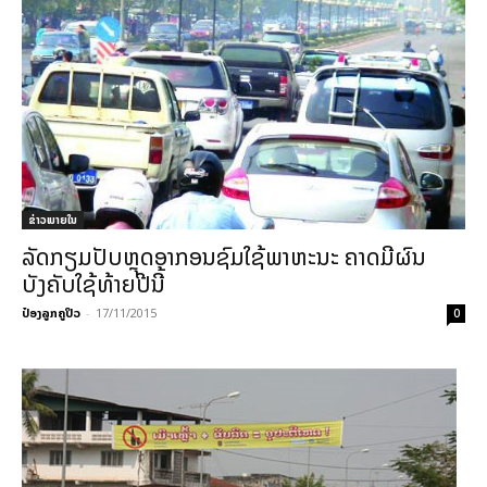
ຂ່າວພາຍ​ໃນ
ລັດກຽມປັບຫຼຸດອາກອນຊົມໃຊ້ພາຫະນະ ຄາດມີຜົນ
ບັງຄັບໃຊ້ທ້າຍປີນີ້
ປ໋ອງລູກຄູປິວ
-
17/11/2015
0