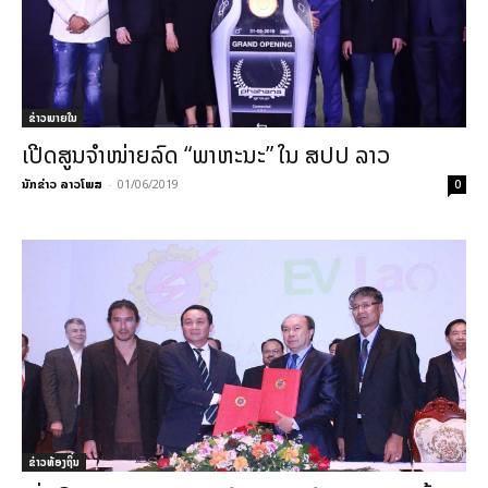
ຂ່າວພາຍ​ໃນ
ເປີດສູນຈຳໜ່າຍລົດ “ພາຫະນະ” ໃນ ສປປ ລາວ
ນັກຂ່າວ ລາວໂພສ
-
01/06/2019
0
ຂ່າວທ້ອງຖິ່ນ