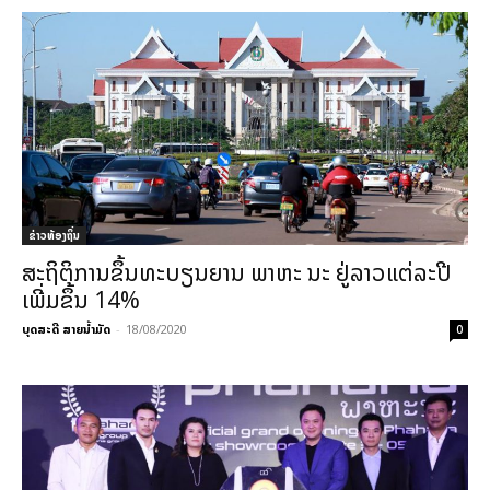
ຂ່າວທ້ອງຖິ່ນ
ສະຖິຕິການຂຶ້ນທະບຽນຍານ ພາຫະ ນະ ຢູ່ລາວແຕ່ລະປີ
ເພີ່ມຂຶ້ນ 14%
ບຸດສະດີ ສາຍນ້ຳມັດ
-
18/08/2020
0