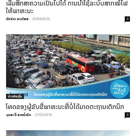
ເລີ່ມສຶກ​ສາ​ຄວາ​ມ​ເປັນ​ໄປ​ໄດ້ ​ການ​ນຳ​ໃຊ້​ລະ​ບົບ​ສາກ​ໝໍ້​ໄຟ​
ໃຫ້​ພາ​ຫະ​ນະ
ນັກຂ່າວ ລາວໂພສ
-
03/04/2019
0
ຂ່າວທ້ອງຖິ່ນ
ໂທດຂອງຜູ້ຂັບຂີ່ພາຫະນະທີ່ບໍ່ໄດ້ມາດຕະຖານເຕັກນິກ
ບຸດສະດີ ສາຍນ້ຳມັດ
-
27/02/2019
0