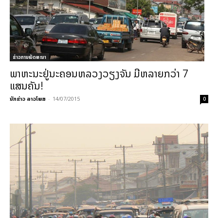
ຂ່າວການພັດທະນາ
ພາຫະນະຢູ່ນະຄອນຫລວງວຽງຈັນ ມີຫລາຍກວ່າ 7
ແສນຄັນ!
ນັກຂ່າວ ລາວໂພສ
-
14/07/2015
0