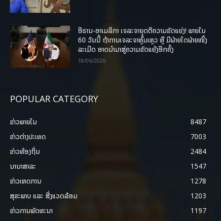
ອີຣານ-ອາເມລິກາ ເຈລະຈາຍຸດຕິຄວາມຂັດແຍ່ງ! ພາຍໃນ
60 ວັນນີ້ ຖ້າການເຈລະຈາຫຼົ້ມເຫຼວ ຫຼື ມີຝ່າຍໃດຝ່າຍໜຶ່ງ
ລະເມີດ ອາດນໍາມາສູ່ຄວາມຂັດແຍ້ງອີກຄັ້ງ
18/06/2026
POPULAR CATEGORY
ຂ່າວພາຍ​ໃນ
8487
ຂ່າວຕ່າງປະເທດ
7003
ຂ່າວທ້ອງຖິ່ນ
2484
ນານາສາລະ
1547
ຂ່າວເຫດການ
1278
ສຸຂະພາບ ແລະ ສີ່ງແວດລ້ອມ
1203
ຂ່າວການພັດທະນາ
1197