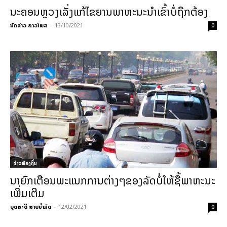
ນະຄອນຫຼວງເລັ່ງແກ້ໄຂຍານພາຫະນະນຳເຂົ້າບໍ່ຖືກຕ້ອງ
ນັກຂ່າວ ລາວໂພສ
-
13/10/2021
0
ຂ່າວທ້ອງຖິ່ນ
ນາຍົກເຕືອນພະແນກການຕ່າງໆຂອງລັດບໍ່ໃຫ້ຊື້ພາຫະນະ
ເພີ່ມເຕີມ
ບຸດສະດີ ສາຍນ້ຳມັດ
-
12/02/2021
0