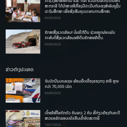
ກະຊວງສຶກສາທິການ ແລະ ກິລາ ຮ່ວມກັບລັດຖະບານອົດ
ສະຕຣາລີ ໄດ້ນຳສະເໜີເຄື່ອງມືປະເມີນຕົນເອງສຳລັບຄູຊັ້ນ
ປະຖົມສຶກສາ ເພື່ອສົ່ງເສີມຄຸນນະພາບການສຶກສາ.
06/08/2026
ຮັກສາສິ່ງແວດລ້ອມ! ບໍ່ແຮ່ໃຕ້ດິນ ຊ່ວຍຫຼຸດຜ່ອນຜົນ
ກະທົບຕໍ່ສິ່ງແວດລ້ອມໜ້າດິນຮັກສາໜ້າດິນ.
06/08/2026
ຂ່າວຕ່າງປະເທດ
ຈັບນັກບິນມາເລເຊຍ ພ້ອມຍຶດເຄື່ອງຂອງກາງ ຢາອີ ຫຼາຍ
ກວ່າ 70,000 ເມັດ
06/08/2026
ເຈົ້າໜ້າທີ່ໄທກັກຕົວ ຄົນລາວ 2 ຄົນ ທີ່ກ່ຽວຂ້ອງກັບຄະດີ
ສາວແອລັກລອບເຮໂຣອີນເຂົ້າອົດສະຕາລີ
16/07/2026