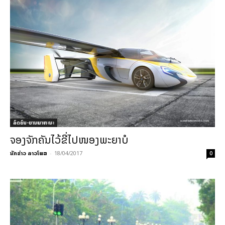
ລົດຍົນ-ຍານພາຫະນະ
ຈອງຈັກຄັນໄວ້ຂີ່ໄປໜອງພະຍາບໍ
ນັກຂ່າວ ລາວໂພສ
-
18/04/2017
0