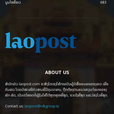
ມູມໄອທີລາວ
683
ABOUT US
ສຳນັກຂ່າວ laopost.com ຈະສ້າງໂຕເອງໃຫ້ກາຍເປັນຜູ້ນຳສື່ອອນລາຍຂອງລາວ ເພື່ອ
ຄົນລາວ ໂດຍນຳສະເໜີຂ່າວສານທີ່ມີຄຸນນະພາບ, ຖືກຕ້ອງຕາມແນວທາງນະໂຍບາຍຂອງ
ພັກ-ລັດ, ເປັນປະໂຫຍດຕໍ່ຜູ້ຊົມໃຫ້ໄດ້ຫຼາກຫຼາຍທີ່ສຸດ, ຈະແຈ້ງທີ່ສຸດ ແລະວ່ອງໄວທີ່ສຸດ.
Contact us:
laopost@rdkgroup.la