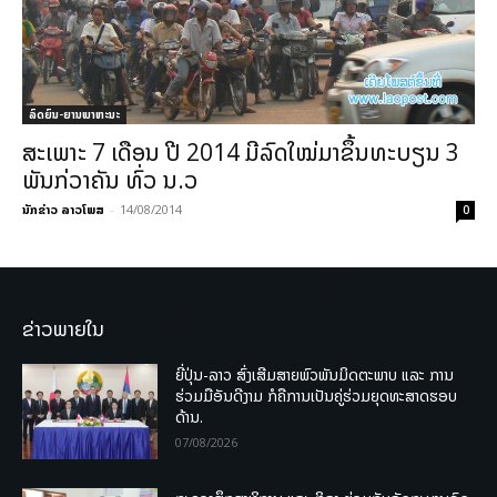
ລົດຍົນ-ຍານພາຫະນະ
ສະເພາະ 7 ເດືອນ ປີ 2014 ມີລົດໃໝ່ມາຂຶ້ນທະບຽນ 3
ພັນກ່ວາຄັນ ທົ່ວ ນ.ວ
ນັກຂ່າວ ລາວໂພສ
-
14/08/2014
0
ຂ່າວພາຍໃນ
ຍີ່ປຸ່ນ-ລາວ ສົ່ງເສີມສາຍພົວພັນມິດຕະພາບ ແລະ ການ
ຮ່ວມມືອັນດີງາມ ກໍຄືການເປັນຄູ່ຮ່ວມຍຸດທະສາດຮອບ
ດ້ານ.
07/08/2026