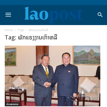
Home
Tags
ພັກແຮງງານເກົາຫລີ
Tag: ພັກແຮງງານເກົາຫລີ
ຂ່າວເຫດການ