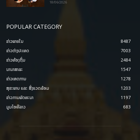
18/06/2026
POPULAR CATEGORY
ຂ່າວພາຍ​ໃນ
8487
ຂ່າວຕ່າງປະເທດ
7003
ຂ່າວທ້ອງຖິ່ນ
2484
ນານາສາລະ
1547
ຂ່າວເຫດການ
1278
ສຸຂະພາບ ແລະ ສີ່ງແວດລ້ອມ
1203
ຂ່າວການພັດທະນາ
1197
ມູມໄອທີລາວ
683