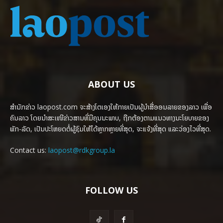
ABOUT US
ສຳນັກຂ່າວ laopost.com ຈະສ້າງໂຕເອງໃຫ້ກາຍເປັນຜູ້ນຳສື່ອອນລາຍຂອງລາວ ເພື່ອ
ຄົນລາວ ໂດຍນຳສະເໜີຂ່າວສານທີ່ມີຄຸນນະພາບ, ຖືກຕ້ອງຕາມແນວທາງນະໂຍບາຍຂອງ
ພັກ-ລັດ, ເປັນປະໂຫຍດຕໍ່ຜູ້ຊົມໃຫ້ໄດ້ຫຼາກຫຼາຍທີ່ສຸດ, ຈະແຈ້ງທີ່ສຸດ ແລະວ່ອງໄວທີ່ສຸດ.
Contact us:
laopost@rdkgroup.la
FOLLOW US