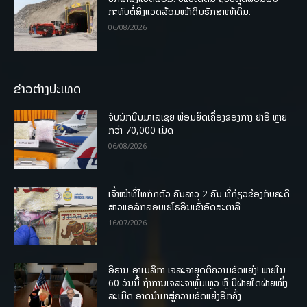
ກະທົບຕໍ່ສິ່ງແວດລ້ອມໜ້າດິນຮັກສາໜ້າດິນ.
06/08/2026
ຂ່າວຕ່າງປະເທດ
ຈັບນັກບິນມາເລເຊຍ ພ້ອມຍຶດເຄື່ອງຂອງກາງ ຢາອີ ຫຼາຍ
ກວ່າ 70,000 ເມັດ
06/08/2026
ເຈົ້າໜ້າທີ່ໄທກັກຕົວ ຄົນລາວ 2 ຄົນ ທີ່ກ່ຽວຂ້ອງກັບຄະດີ
ສາວແອລັກລອບເຮໂຣອີນເຂົ້າອົດສະຕາລີ
16/07/2026
ອີຣານ-ອາເມລິກາ ເຈລະຈາຍຸດຕິຄວາມຂັດແຍ່ງ! ພາຍໃນ
60 ວັນນີ້ ຖ້າການເຈລະຈາຫຼົ້ມເຫຼວ ຫຼື ມີຝ່າຍໃດຝ່າຍໜຶ່ງ
ລະເມີດ ອາດນໍາມາສູ່ຄວາມຂັດແຍ້ງອີກຄັ້ງ