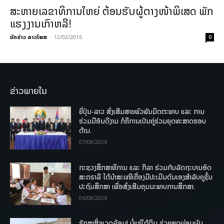
ສະຫາຍເລຂາທິການໃຫຍ່ ຕ້ອນຮັບຜູ້ຕາງໜ້າພິເສດ ພັກ
ແຮງງານເກົາຫລີ!
ນັກຂ່າວ ລາວໂພສ
-
12/02/2016
0
ຂ່າວພາຍໃນ
ຍີ່ປຸ່ນ-ລາວ ສົ່ງເສີມສາຍພົວພັນມິດຕະພາບ ແລະ ການ
ຮ່ວມມືອັນດີງາມ ກໍຄືການເປັນຄູ່ຮ່ວມຍຸດທະສາດຮອບ
ດ້ານ.
07/08/2026
ກະຊວງສຶກສາທິການ ແລະ ກິລາ ຮ່ວມກັບລັດຖະບານອົດ
ສະຕຣາລີ ໄດ້ນຳສະເໜີເຄື່ອງມືປະເມີນຕົນເອງສຳລັບຄູຊັ້ນ
ປະຖົມສຶກສາ ເພື່ອສົ່ງເສີມຄຸນນະພາບການສຶກສາ.
06/08/2026
ຮັກສາສິ່ງແວດລ້ອມ! ບໍ່ແຮ່ໃຕ້ດິນ ຊ່ວຍຫຼຸດຜ່ອນຜົນ