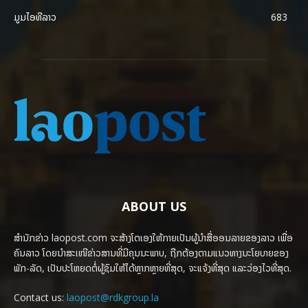
ມູມໄອທີລາວ
683
ABOUT US
ສຳນັກຂ່າວ laopost.com ຈະສ້າງໂຕເອງໃຫ້ກາຍເປັນຜູ້ນຳສື່ອອນລາຍຂອງລາວ ເພື່ອ
ຄົນລາວ ໂດຍນຳສະເໜີຂ່າວສານທີ່ມີຄຸນນະພາບ, ຖືກຕ້ອງຕາມແນວທາງນະໂຍບາຍຂອງ
ພັກ-ລັດ, ເປັນປະໂຫຍດຕໍ່ຜູ້ຊົມໃຫ້ໄດ້ຫຼາກຫຼາຍທີ່ສຸດ, ຈະແຈ້ງທີ່ສຸດ ແລະວ່ອງໄວທີ່ສຸດ.
Contact us:
laopost@rdkgroup.la