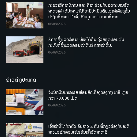
ກະຊວງສຶກສາທິການ ແລະ ກິລາ ຮ່ວມກັບລັດຖະບານອົດ
ສະຕຣາລີ ໄດ້ນຳສະເໜີເຄື່ອງມືປະເມີນຕົນເອງສຳລັບຄູຊັ້ນ
ປະຖົມສຶກສາ ເພື່ອສົ່ງເສີມຄຸນນະພາບການສຶກສາ.
06/08/2026
ຮັກສາສິ່ງແວດລ້ອມ! ບໍ່ແຮ່ໃຕ້ດິນ ຊ່ວຍຫຼຸດຜ່ອນຜົນ
ກະທົບຕໍ່ສິ່ງແວດລ້ອມໜ້າດິນຮັກສາໜ້າດິນ.
06/08/2026
ຂ່າວຕ່າງປະເທດ
ຈັບນັກບິນມາເລເຊຍ ພ້ອມຍຶດເຄື່ອງຂອງກາງ ຢາອີ ຫຼາຍ
ກວ່າ 70,000 ເມັດ
06/08/2026
ເຈົ້າໜ້າທີ່ໄທກັກຕົວ ຄົນລາວ 2 ຄົນ ທີ່ກ່ຽວຂ້ອງກັບຄະດີ
ສາວແອລັກລອບເຮໂຣອີນເຂົ້າອົດສະຕາລີ