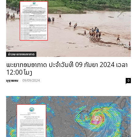
ຂ່າວພະຍາກອນອາກາດ
ພະຍາກອນອາກາດ ປະຈໍາວັນທີ 09 ກັນຍາ 2024 ເວລາ
12:00 ໂມງ
ນຸຖາພອນ
-
09/09/2024
0