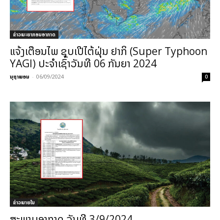
ຂ່າວພະຍາກອນອາກາດ
ແຈ້ງເຕືອນໄພ ຊຸບເປີໄຕ້ຝຸຸ່ນ ຢາກິ (Super Typhoon
YAGI) ປະຈໍາເຊົ້າວັນທີ 06 ກັນຍາ 2024
ນຸຖາພອນ
-
06/09/2024
0
ຂ່າວພາຍ​ໃນ
ສະພາບອາກາດ ວັນທີ 3/9/2024