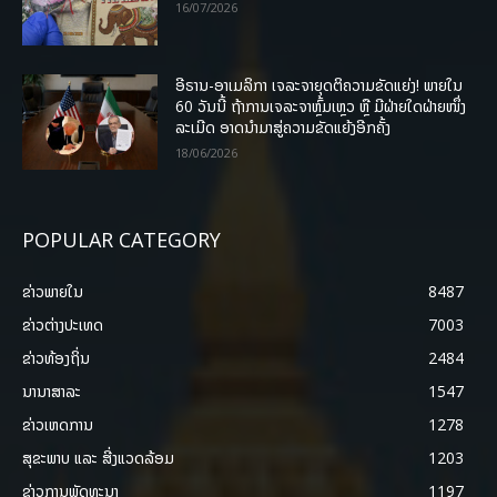
16/07/2026
ອີຣານ-ອາເມລິກາ ເຈລະຈາຍຸດຕິຄວາມຂັດແຍ່ງ! ພາຍໃນ
60 ວັນນີ້ ຖ້າການເຈລະຈາຫຼົ້ມເຫຼວ ຫຼື ມີຝ່າຍໃດຝ່າຍໜຶ່ງ
ລະເມີດ ອາດນໍາມາສູ່ຄວາມຂັດແຍ້ງອີກຄັ້ງ
18/06/2026
POPULAR CATEGORY
ຂ່າວພາຍ​ໃນ
8487
ຂ່າວຕ່າງປະເທດ
7003
ຂ່າວທ້ອງຖິ່ນ
2484
ນານາສາລະ
1547
ຂ່າວເຫດການ
1278
ສຸຂະພາບ ແລະ ສີ່ງແວດລ້ອມ
1203
ຂ່າວການພັດທະນາ
1197