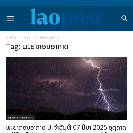
Home
Tags
ພະຍາກອນອາກາດ
Tag: ພະຍາກອນອາກາດ
ຂ່າວພະຍາກອນອາກາດ
ພະຍາກອນອາກາດ ປະຈຳວັນທີ 07 ມີນາ 2025 ອຸຕຸຄາດ