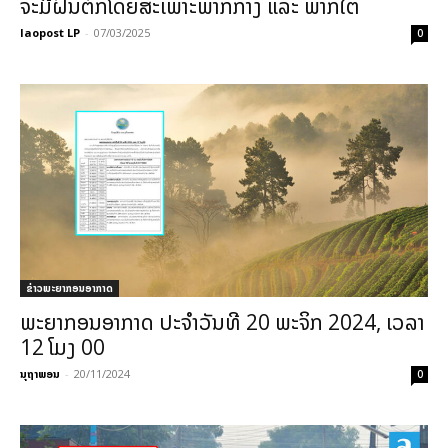
ຈະມີຝົນຕົກໂດຍສະເພາະພາກກາງ ແລະ ພາກໃຕ້
laopost LP
-
07/03/2025
0
ຂ່າວພະຍາກອນອາກາດ
ພະຍາກອນອາກາດ ປະຈໍາວັນທີ 20 ພະຈິກ 2024, ເວລາ
12 ໂມງ 00
ນຸຖາພອນ
-
20/11/2024
0