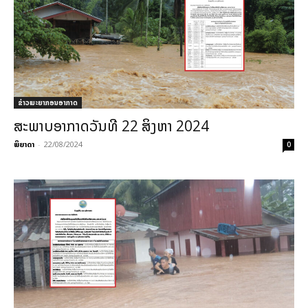
ຂ່າວພະຍາກອນອາກາດ
ສະພາບອາກາດວັນທີ 22 ສິງຫາ 2024
ພິຍາດາ
-
22/08/2024
0