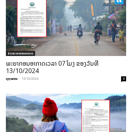
ຂ່າວພະຍາກອນອາກາດ
ພະຍາກອນອາກາດເວລາ 07 ໂມງ ຂອງວັນທີ
13/10/2024
ນຸຖາພອນ
-
13/10/2024
0