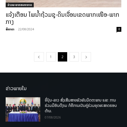
ຂ່າວພະຍາກອນອາກາດ
ແຈ້ງເຕືອນ ໄພນໍ້າຖ້ວມຊຸ-ດິນເຈື່ອນເຂດພາກເໜືອ-ພາກ
ກາງ
ພິຍາດາ
-
22/08/2024
0
1
2
3
ຂ່າວພາຍໃນ
ຍີ່ປຸ່ນ-ລາວ ສົ່ງເສີມສາຍພົວພັນມິດຕະພາບ ແລະ ການ
ຮ່ວມມືອັນດີງາມ ກໍຄືການເປັນຄູ່ຮ່ວມຍຸດທະສາດຮອບ
ດ້ານ.
07/08/2026