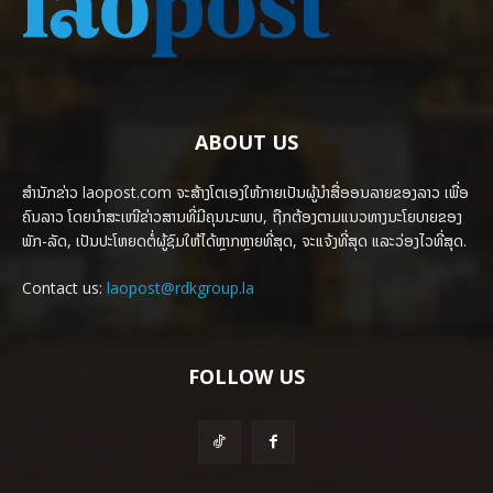
ABOUT US
ສຳນັກຂ່າວ laopost.com ຈະສ້າງໂຕເອງໃຫ້ກາຍເປັນຜູ້ນຳສື່ອອນລາຍຂອງລາວ ເພື່ອ
ຄົນລາວ ໂດຍນຳສະເໜີຂ່າວສານທີ່ມີຄຸນນະພາບ, ຖືກຕ້ອງຕາມແນວທາງນະໂຍບາຍຂອງ
ພັກ-ລັດ, ເປັນປະໂຫຍດຕໍ່ຜູ້ຊົມໃຫ້ໄດ້ຫຼາກຫຼາຍທີ່ສຸດ, ຈະແຈ້ງທີ່ສຸດ ແລະວ່ອງໄວທີ່ສຸດ.
Contact us:
laopost@rdkgroup.la
FOLLOW US