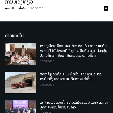
ການທ່ອງທ່ຽວ
ບຸດສະດີ ສາຍນ້ຳມັດ
-
19/06/2020
0
ຂ່າວພາຍໃນ
ກະຊວງສຶກສາທິການ ແລະ ກິລາ ຮ່ວມກັບລັດຖະບານອົດ
ສະຕຣາລີ ໄດ້ນຳສະເໜີເຄື່ອງມືປະເມີນຕົນເອງສຳລັບຄູຊັ້ນ
ປະຖົມສຶກສາ ເພື່ອສົ່ງເສີມຄຸນນະພາບການສຶກສາ.
06/08/2026
ຮັກສາສິ່ງແວດລ້ອມ! ບໍ່ແຮ່ໃຕ້ດິນ ຊ່ວຍຫຼຸດຜ່ອນຜົນ
ກະທົບຕໍ່ສິ່ງແວດລ້ອມໜ້າດິນຮັກສາໜ້າດິນ.
06/08/2026
ພິທີລົງນາມບົດບັນທຶກຄວາມເຂົ້າໃຈຮ່ວມມື ເພື່ອພັດທະນາ
ບຸກຄະລາກອນສື່ມວນຊົນລາວ
06/08/2026