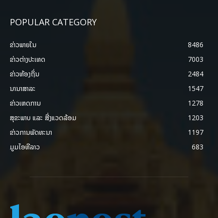
POPULAR CATEGORY
ຂ່າວພາຍ​ໃນ
8486
ຂ່າວຕ່າງປະເທດ
7003
ຂ່າວທ້ອງຖິ່ນ
2484
ນານາສາລະ
1547
ຂ່າວເຫດການ
1278
ສຸຂະພາບ ແລະ ສີ່ງແວດລ້ອມ
1203
ຂ່າວການພັດທະນາ
1197
ມູມໄອທີລາວ
683