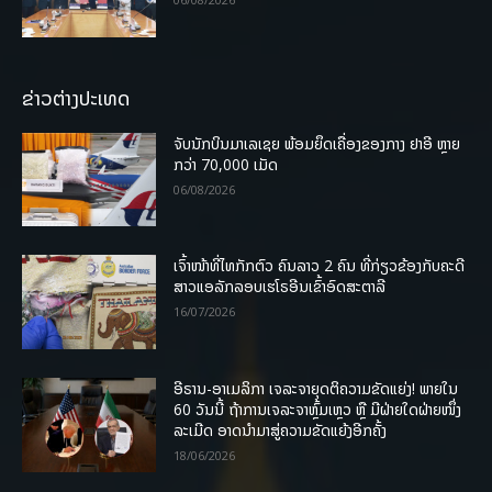
ຂ່າວຕ່າງປະເທດ
ຈັບນັກບິນມາເລເຊຍ ພ້ອມຍຶດເຄື່ອງຂອງກາງ ຢາອີ ຫຼາຍ
ກວ່າ 70,000 ເມັດ
06/08/2026
ເຈົ້າໜ້າທີ່ໄທກັກຕົວ ຄົນລາວ 2 ຄົນ ທີ່ກ່ຽວຂ້ອງກັບຄະດີ
ສາວແອລັກລອບເຮໂຣອີນເຂົ້າອົດສະຕາລີ
16/07/2026
ອີຣານ-ອາເມລິກາ ເຈລະຈາຍຸດຕິຄວາມຂັດແຍ່ງ! ພາຍໃນ
60 ວັນນີ້ ຖ້າການເຈລະຈາຫຼົ້ມເຫຼວ ຫຼື ມີຝ່າຍໃດຝ່າຍໜຶ່ງ
ລະເມີດ ອາດນໍາມາສູ່ຄວາມຂັດແຍ້ງອີກຄັ້ງ
18/06/2026