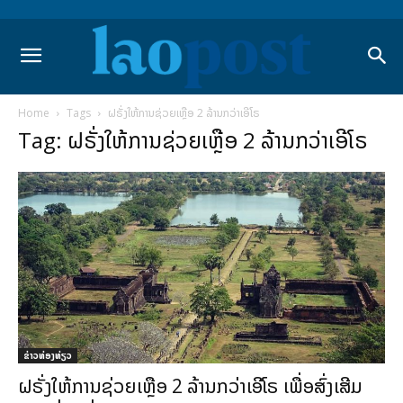
Home
Tags
ຝຣັ່ງໃຫ້ການຊ່ວຍເຫຼືອ 2 ລ້ານກວ່າເອີໂຣ
Tag: ຝຣັ່ງໃຫ້ການຊ່ວຍເຫຼືອ 2 ລ້ານກວ່າເອີໂຣ
​ຂ່າວທ່ອງທ່ຽວ
ຝຣັ່ງໃຫ້ການຊ່ວຍເຫຼືອ 2 ລ້ານກວ່າເອີໂຣ ເພື່ອສົ່ງເສີມ