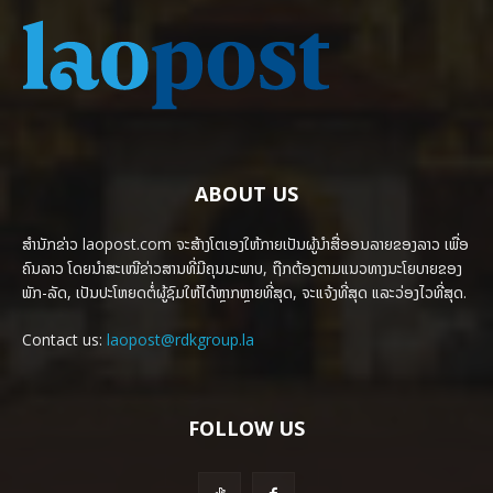
ABOUT US
ສຳນັກຂ່າວ laopost.com ຈະສ້າງໂຕເອງໃຫ້ກາຍເປັນຜູ້ນຳສື່ອອນລາຍຂອງລາວ ເພື່ອ
ຄົນລາວ ໂດຍນຳສະເໜີຂ່າວສານທີ່ມີຄຸນນະພາບ, ຖືກຕ້ອງຕາມແນວທາງນະໂຍບາຍຂອງ
ພັກ-ລັດ, ເປັນປະໂຫຍດຕໍ່ຜູ້ຊົມໃຫ້ໄດ້ຫຼາກຫຼາຍທີ່ສຸດ, ຈະແຈ້ງທີ່ສຸດ ແລະວ່ອງໄວທີ່ສຸດ.
Contact us:
laopost@rdkgroup.la
FOLLOW US