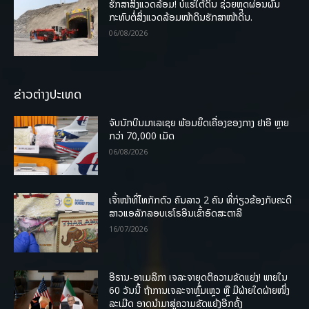
ຮັກສາສິ່ງແວດລ້ອມ! ບໍ່ແຮ່ໃຕ້ດິນ ຊ່ວຍຫຼຸດຜ່ອນຜົນ
ກະທົບຕໍ່ສິ່ງແວດລ້ອມໜ້າດິນຮັກສາໜ້າດິນ.
06/08/2026
ຂ່າວຕ່າງປະເທດ
ຈັບນັກບິນມາເລເຊຍ ພ້ອມຍຶດເຄື່ອງຂອງກາງ ຢາອີ ຫຼາຍ
ກວ່າ 70,000 ເມັດ
06/08/2026
ເຈົ້າໜ້າທີ່ໄທກັກຕົວ ຄົນລາວ 2 ຄົນ ທີ່ກ່ຽວຂ້ອງກັບຄະດີ
ສາວແອລັກລອບເຮໂຣອີນເຂົ້າອົດສະຕາລີ
16/07/2026
ອີຣານ-ອາເມລິກາ ເຈລະຈາຍຸດຕິຄວາມຂັດແຍ່ງ! ພາຍໃນ
60 ວັນນີ້ ຖ້າການເຈລະຈາຫຼົ້ມເຫຼວ ຫຼື ມີຝ່າຍໃດຝ່າຍໜຶ່ງ
ລະເມີດ ອາດນໍາມາສູ່ຄວາມຂັດແຍ້ງອີກຄັ້ງ