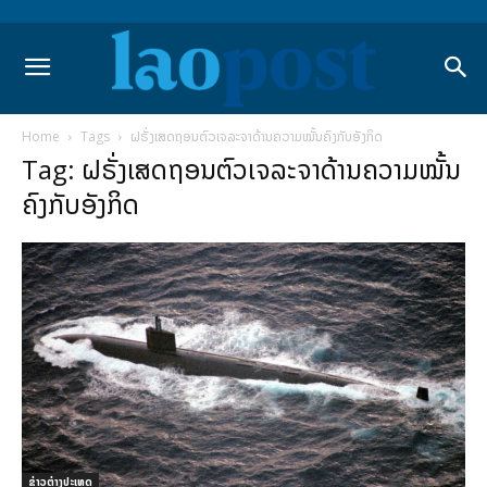
Home
Tags
ຝຣັ່ງເສດຖອນຕົວເຈລະຈາດ້ານຄວາມໝັ້ນຄົງກັບອັງກິດ
Tag: ຝຣັ່ງເສດຖອນຕົວເຈລະຈາດ້ານຄວາມໝັ້ນ
ຄົງກັບອັງກິດ
ຂ່າວຕ່າງປະເທດ