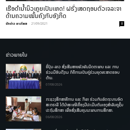
ເຮືອດຳນໍ້ານິວເຄຼຍເປັນເຫດ! ຝຣັ່ງເສດຖອນຕົວເຈລະຈາ
ດ້ານຄວາມໝັ້ນຄົງກັບອັງກິດ
ນັກຂ່າວ ລາວໂພສ
-
21/09/2021
0
ຂ່າວພາຍໃນ
ຍີ່ປຸ່ນ-ລາວ ສົ່ງເສີມສາຍພົວພັນມິດຕະພາບ ແລະ ການ
ຮ່ວມມືອັນດີງາມ ກໍຄືການເປັນຄູ່ຮ່ວມຍຸດທະສາດຮອບ
ດ້ານ.
07/08/2026
ກະຊວງສຶກສາທິການ ແລະ ກິລາ ຮ່ວມກັບລັດຖະບານອົດ
ສະຕຣາລີ ໄດ້ນຳສະເໜີເຄື່ອງມືປະເມີນຕົນເອງສຳລັບຄູຊັ້ນ
ປະຖົມສຶກສາ ເພື່ອສົ່ງເສີມຄຸນນະພາບການສຶກສາ.
06/08/2026