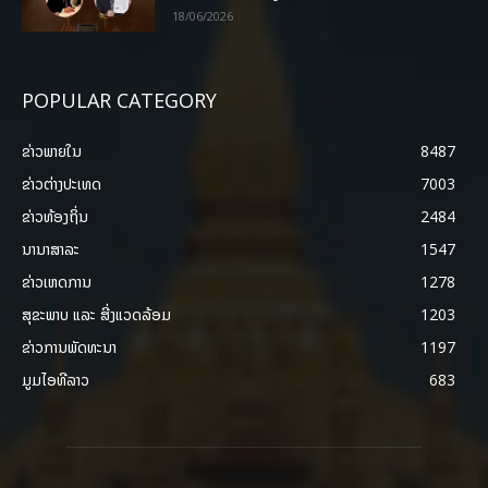
18/06/2026
POPULAR CATEGORY
ຂ່າວພາຍ​ໃນ
8487
ຂ່າວຕ່າງປະເທດ
7003
ຂ່າວທ້ອງຖິ່ນ
2484
ນານາສາລະ
1547
ຂ່າວເຫດການ
1278
ສຸຂະພາບ ແລະ ສີ່ງແວດລ້ອມ
1203
ຂ່າວການພັດທະນາ
1197
ມູມໄອທີລາວ
683