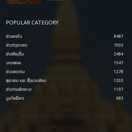
POPULAR CATEGORY
ຂ່າວພາຍ​ໃນ
8487
ຂ່າວຕ່າງປະເທດ
7003
ຂ່າວທ້ອງຖິ່ນ
2484
ນານາສາລະ
1547
ຂ່າວເຫດການ
1278
ສຸຂະພາບ ແລະ ສີ່ງແວດລ້ອມ
1203
ຂ່າວການພັດທະນາ
1197
ມູມໄອທີລາວ
683