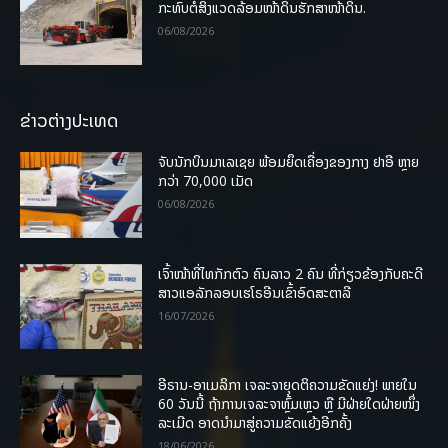
ກະທົບຕໍ່ສິ່ງແວດລ້ອມໜ້າດິນຮັກສາໜ້າດິນ.
06/08/2026
ຂ່າວຕ່າງປະເທດ
ຈັບນັກບິນມາເລເຊຍ ພ້ອມຍຶດເຄື່ອງຂອງກາງ ຢາອີ ຫຼາຍ
ກວ່າ 70,000 ເມັດ
06/08/2026
ເຈົ້າໜ້າທີ່ໄທກັກຕົວ ຄົນລາວ 2 ຄົນ ທີ່ກ່ຽວຂ້ອງກັບຄະດີ
ສາວແອລັກລອບເຮໂຣອີນເຂົ້າອົດສະຕາລີ
16/07/2026
ອີຣານ-ອາເມລິກາ ເຈລະຈາຍຸດຕິຄວາມຂັດແຍ່ງ! ພາຍໃນ
60 ວັນນີ້ ຖ້າການເຈລະຈາຫຼົ້ມເຫຼວ ຫຼື ມີຝ່າຍໃດຝ່າຍໜຶ່ງ
ລະເມີດ ອາດນໍາມາສູ່ຄວາມຂັດແຍ້ງອີກຄັ້ງ
18/06/2026