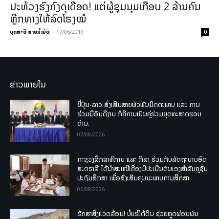
ປະທ້ວງຮົງກົງດຸເດືອດ! ແຕ່ຜູ້ຊຸມນຸມເກືອບ 2 ລ້ານຄົນ
ຫຼີກທາງໃຫ້ລົດໂຮງໝໍ
ບຸດສະດີ ສາຍນ້ຳມັດ
-
17/06/2019
0
ຂ່າວພາຍໃນ
ຍີ່ປຸ່ນ-ລາວ ສົ່ງເສີມສາຍພົວພັນມິດຕະພາບ ແລະ ການ
ຮ່ວມມືອັນດີງາມ ກໍຄືການເປັນຄູ່ຮ່ວມຍຸດທະສາດຮອບ
ດ້ານ.
07/08/2026
ກະຊວງສຶກສາທິການ ແລະ ກິລາ ຮ່ວມກັບລັດຖະບານອົດ
ສະຕຣາລີ ໄດ້ນຳສະເໜີເຄື່ອງມືປະເມີນຕົນເອງສຳລັບຄູຊັ້ນ
ປະຖົມສຶກສາ ເພື່ອສົ່ງເສີມຄຸນນະພາບການສຶກສາ.
06/08/2026
ຮັກສາສິ່ງແວດລ້ອມ! ບໍ່ແຮ່ໃຕ້ດິນ ຊ່ວຍຫຼຸດຜ່ອນຜົນ