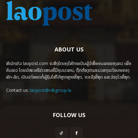
ABOUT US
ສຳນັກຂ່າວ laopost.com ຈະສ້າງໂຕເອງໃຫ້ກາຍເປັນຜູ້ນຳສື່ອອນລາຍຂອງລາວ ເພື່ອ
ຄົນລາວ ໂດຍນຳສະເໜີຂ່າວສານທີ່ມີຄຸນນະພາບ, ຖືກຕ້ອງຕາມແນວທາງນະໂຍບາຍຂອງ
ພັກ-ລັດ, ເປັນປະໂຫຍດຕໍ່ຜູ້ຊົມໃຫ້ໄດ້ຫຼາກຫຼາຍທີ່ສຸດ, ຈະແຈ້ງທີ່ສຸດ ແລະວ່ອງໄວທີ່ສຸດ.
Contact us:
laopost@rdkgroup.la
FOLLOW US