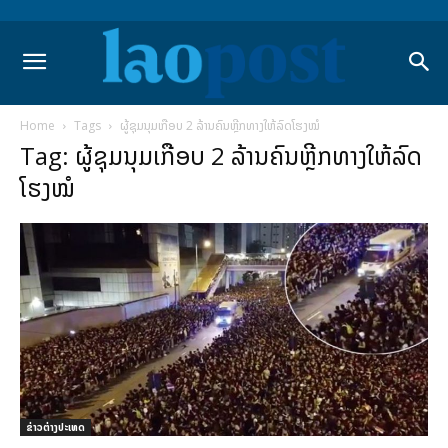
Home
Tags
ຜູ້ຊຸມນຸມເກືອບ 2 ລ້ານຄົນຫຼີກທາງໃຫ້ລົດໂຮງໝໍ
Tag: ຜູ້ຊຸມນຸມເກືອບ 2 ລ້ານຄົນຫຼີກທາງໃຫ້ລົດ
ໂຮງໝໍ
ຂ່າວຕ່າງປະເທດ