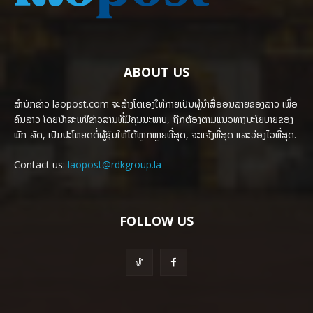
ABOUT US
ສຳນັກຂ່າວ laopost.com ຈະສ້າງໂຕເອງໃຫ້ກາຍເປັນຜູ້ນຳສື່ອອນລາຍຂອງລາວ ເພື່ອ
ຄົນລາວ ໂດຍນຳສະເໜີຂ່າວສານທີ່ມີຄຸນນະພາບ, ຖືກຕ້ອງຕາມແນວທາງນະໂຍບາຍຂອງ
ພັກ-ລັດ, ເປັນປະໂຫຍດຕໍ່ຜູ້ຊົມໃຫ້ໄດ້ຫຼາກຫຼາຍທີ່ສຸດ, ຈະແຈ້ງທີ່ສຸດ ແລະວ່ອງໄວທີ່ສຸດ.
Contact us:
laopost@rdkgroup.la
FOLLOW US