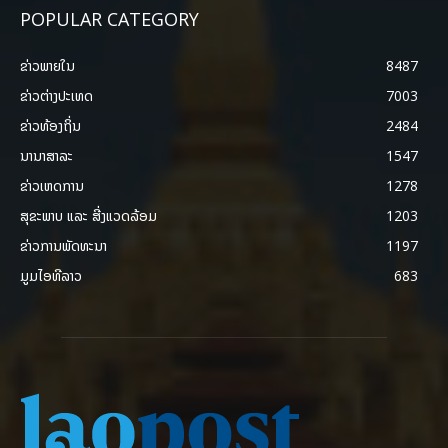
POPULAR CATEGORY
ຂ່າວພາຍ​ໃນ
8487
ຂ່າວຕ່າງປະເທດ
7003
ຂ່າວທ້ອງຖິ່ນ
2484
ນານາສາລະ
1547
ຂ່າວເຫດການ
1278
ສຸຂະພາບ ແລະ ສີ່ງແວດລ້ອມ
1203
ຂ່າວການພັດທະນາ
1197
ມູມໄອທີລາວ
683