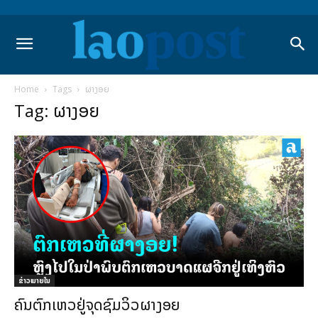
Home
Tags
ຜາງອຍ
Tag: ຜາງອຍ
ຂ່າວພາຍ​ໃນ
ຄົນຕົກເຫວຢູ່ຈຸດຊົມວິວຜາງອຍ