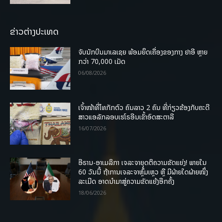
ຂ່າວຕ່າງປະເທດ
ຈັບນັກບິນມາເລເຊຍ ພ້ອມຍຶດເຄື່ອງຂອງກາງ ຢາອີ ຫຼາຍ
ກວ່າ 70,000 ເມັດ
06/08/2026
ເຈົ້າໜ້າທີ່ໄທກັກຕົວ ຄົນລາວ 2 ຄົນ ທີ່ກ່ຽວຂ້ອງກັບຄະດີ
ສາວແອລັກລອບເຮໂຣອີນເຂົ້າອົດສະຕາລີ
16/07/2026
ອີຣານ-ອາເມລິກາ ເຈລະຈາຍຸດຕິຄວາມຂັດແຍ່ງ! ພາຍໃນ
60 ວັນນີ້ ຖ້າການເຈລະຈາຫຼົ້ມເຫຼວ ຫຼື ມີຝ່າຍໃດຝ່າຍໜຶ່ງ
ລະເມີດ ອາດນໍາມາສູ່ຄວາມຂັດແຍ້ງອີກຄັ້ງ
18/06/2026