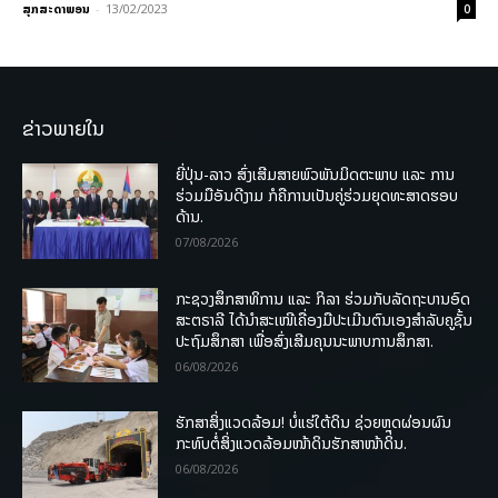
ສຸກສະດາພອນ
-
13/02/2023
0
ຂ່າວພາຍໃນ
ຍີ່ປຸ່ນ-ລາວ ສົ່ງເສີມສາຍພົວພັນມິດຕະພາບ ແລະ ການ
ຮ່ວມມືອັນດີງາມ ກໍຄືການເປັນຄູ່ຮ່ວມຍຸດທະສາດຮອບ
ດ້ານ.
07/08/2026
ກະຊວງສຶກສາທິການ ແລະ ກິລາ ຮ່ວມກັບລັດຖະບານອົດ
ສະຕຣາລີ ໄດ້ນຳສະເໜີເຄື່ອງມືປະເມີນຕົນເອງສຳລັບຄູຊັ້ນ
ປະຖົມສຶກສາ ເພື່ອສົ່ງເສີມຄຸນນະພາບການສຶກສາ.
06/08/2026
ຮັກສາສິ່ງແວດລ້ອມ! ບໍ່ແຮ່ໃຕ້ດິນ ຊ່ວຍຫຼຸດຜ່ອນຜົນ
ກະທົບຕໍ່ສິ່ງແວດລ້ອມໜ້າດິນຮັກສາໜ້າດິນ.
06/08/2026