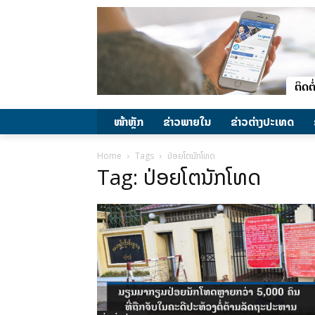
ໜ້າຫຼັກ
ຂ່າວພາຍ​ໃນ
ຂ່າວຕ່າງປະເທດ
Home
Tags
ປ່ອຍໂຕນັກໂທດ
Tag: ປ່ອຍໂຕນັກໂທດ