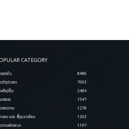
OPULAR CATEGORY
າວພາຍ​ໃນ
8486
າວຕ່າງປະເທດ
7003
າວທ້ອງຖິ່ນ
2484
ນາສາລະ
1547
າວເຫດການ
1278
ຂະພາບ ແລະ ສີ່ງແວດລ້ອມ
1203
າວການພັດທະນາ
1197