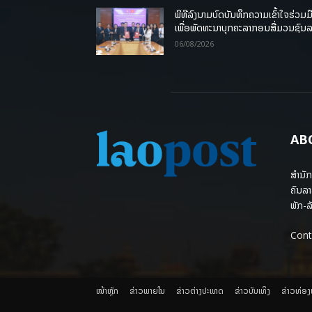
ພິທີລົງນາມບົດບັນທຶກຄວາມເຂົ້າໃຈຮ່ວມມ
ເພື່ອພັດທະນາບຸກຄະລາກອນສື່ມວນຊົນ
06/08/2026
AB
ສຳນັກ
ຄົນລາ
ພັກ-ລັ
Cont
ໜ້າຫຼັກ
ຂ່າວພາຍ​ໃນ
ຂ່າວຕ່າງປະເທດ
​ຂ່າວບັນເທິງ
​ຂ່າວທ່ອ