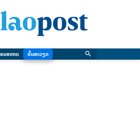
ອນອາກາດ
ຄົ້ນຫາວຽກ