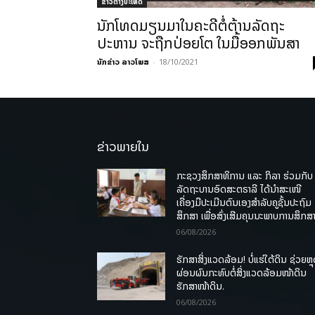
ຂ່າວຕ່າງປະເທດ
ນັກໂທດມຽນມາໃນຄະດີຕໍ່ຕ້ານລັດຖະ
ປະຫານ ຈະຖືກປ່ອຍໂຕ ໃນມື້ອອກພັນສາ
ນັກຂ່າວ ລາວໂພສ
-
18/10/2021
ຂ່າວພາຍໃນ
ກະຊວງສຶກສາທິການ ແລະ ກິລາ ຮ່ວມກັບ
ລັດຖະບານອົດສະຕຣາລີ ໄດ້ນຳສະເໜີ
ເຄື່ອງມືປະເມີນຕົນເອງສຳລັບຄູຊັ້ນປະຖົມ
ສຶກສາ ເພື່ອສົ່ງເສີມຄຸນນະພາບການສຶກສາ
06/08/2026
ຮັກສາສິ່ງແວດລ້ອມ! ບໍ່ແຮ່ໃຕ້ດິນ ຊ່ວຍຫຼ
ຜ່ອນຜົນກະທົບຕໍ່ສິ່ງແວດລ້ອມໜ້າດິນ
ຮັກສາໜ້າດິນ.
06/08/2026