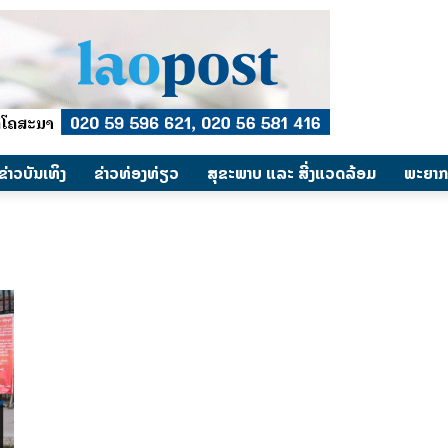
​ຂ່າວບັນເທິງ
​ຂ່າວທ່ອງທ່ຽວ
ສຸຂະພາບ ແລະ ສີ່ງແວດລ້ອມ
ພະຍາກ