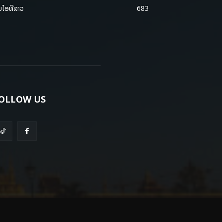
ມໄອທີລາວ
683
OLLOW US