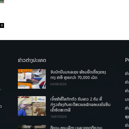
0
ຂ່າວຕ່າງປະເທດ
P
ຈັບນັກບິນມາເລເຊຍ ພ້ອມຍຶດເຄື່ອງຂອງ
ຂ່
ກາງ ຢາອີ ຫຼາຍກວ່າ 70,000 ເມັດ
ຂ່
06/08/2026
.
ຂ່
ເຈົ້າໜ້າທີ່ໄທກັກຕົວ ຄົນລາວ 2 ຄົນ ທີ່
ນາ
ກ່ຽວຂ້ອງກັບຄະດີສາວແອລັກລອບເຮໂຣອີນ
ຸດ
ຂ່
ເຂົ້າອົດສະຕາລີ
ສຸ
16/07/2026
ຂ່
ອີຣານ-ອາເມລິກາ ເຈລະຈາຍຸດຕິຄວາມ