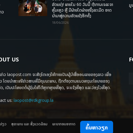
ຂັດແຍ່ງ! ພາຍໃນ 60 ວັນນີ້ ຖ້າການເຈລະຈາ
ມູ
ື
ຫຼົ້ມເຫຼວ ຫຼື ມີຝ່າຍໃດຝ່າຍໜຶ່ງລະເມີດ ອາດ
ລາວ
ນໍາມາສູ່ຄວາມຂັດແຍ້ງອີກຄັ້ງ
18/06/2026
OUT US
F
ຂ່າວ laopost.com ຈະສ້າງໂຕເອງໃຫ້ກາຍເປັນຜູ້ນຳສື່ອອນລາຍຂອງລາວ ເພື່ອ
ວ ໂດຍນຳສະເໜີຂ່າວສານທີ່ມີຄຸນນະພາບ, ຖືກຕ້ອງຕາມແນວທາງນະໂຍບາຍຂອງ
ດ, ເປັນປະໂຫຍດຕໍ່ຜູ້ຊົມໃຫ້ໄດ້ຫຼາກຫຼາຍທີ່ສຸດ, ຈະແຈ້ງທີ່ສຸດ ແລະວ່ອງໄວທີ່ສຸດ.
act us:
laopost@rdkgroup.la
ງທ່ຽວ
ສຸຂະພາບ ແລະ ສີ່ງແວດລ້ອມ
ພະຍາກອນອາກາດ
ຄົ້ນຫາວຽກ