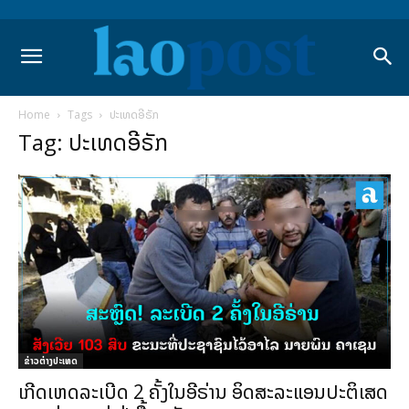
Home
Tags
ປະເທດອີຣັກ
Tag: ປະເທດອີຣັກ
ຂ່າວຕ່າງປະເທດ
ເກີດເຫດລະເບີດ 2 ຄັ້ງໃນອີຣ່ານ ອິດສະລະແອນປະຕິເສດ