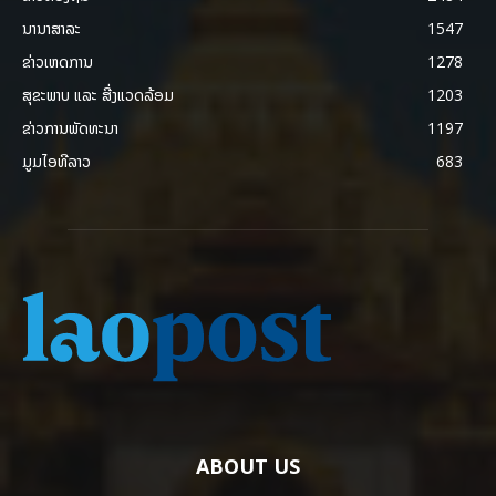
ນານາສາລະ
1547
ຂ່າວເຫດການ
1278
ສຸຂະພາບ ແລະ ສີ່ງແວດລ້ອມ
1203
ຂ່າວການພັດທະນາ
1197
ມູມໄອທີລາວ
683
ABOUT US