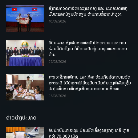
ອົງການກວດກາລັດແຂວງເຊກອງ ແລະ ນະຄອນດາໜັງ
ພົບປະແລກປ່ຽນບົດຮຽນ ຕ້ານການສໍ້ລາດບັງຫຼວງ.
10/08/2026
ຍີ່ປຸ່ນ-ລາວ ສົ່ງເສີມສາຍພົວພັນມິດຕະພາບ ແລະ ການ
ຮ່ວມມືອັນດີງາມ ກໍຄືການເປັນຄູ່ຮ່ວມຍຸດທະສາດຮອບ
ດ້ານ.
07/08/2026
ກະຊວງສຶກສາທິການ ແລະ ກິລາ ຮ່ວມກັບລັດຖະບານອົດ
ສະຕຣາລີ ໄດ້ນຳສະເໜີເຄື່ອງມືປະເມີນຕົນເອງສຳລັບຄູຊັ້ນ
ປະຖົມສຶກສາ ເພື່ອສົ່ງເສີມຄຸນນະພາບການສຶກສາ.
06/08/2026
ຂ່າວຕ່າງປະເທດ
ຈັບນັກບິນມາເລເຊຍ ພ້ອມຍຶດເຄື່ອງຂອງກາງ ຢາອີ ຫຼາຍ
ກວ່າ 70,000 ເມັດ