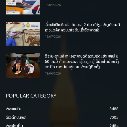
06/08/2026
ເຈົ້າໜ້າທີ່ໄທກັກຕົວ ຄົນລາວ 2 ຄົນ ທີ່ກ່ຽວຂ້ອງກັບຄະດີ
ສາວແອລັກລອບເຮໂຣອີນເຂົ້າອົດສະຕາລີ
16/07/2026
ອີຣານ-ອາເມລິກາ ເຈລະຈາຍຸດຕິຄວາມຂັດແຍ່ງ! ພາຍໃນ
60 ວັນນີ້ ຖ້າການເຈລະຈາຫຼົ້ມເຫຼວ ຫຼື ມີຝ່າຍໃດຝ່າຍໜຶ່ງ
ລະເມີດ ອາດນໍາມາສູ່ຄວາມຂັດແຍ້ງອີກຄັ້ງ
18/06/2026
POPULAR CATEGORY
ຂ່າວພາຍ​ໃນ
8488
ຂ່າວຕ່າງປະເທດ
7003
ຂ່າວທ້ອງຖິ່ນ
2484