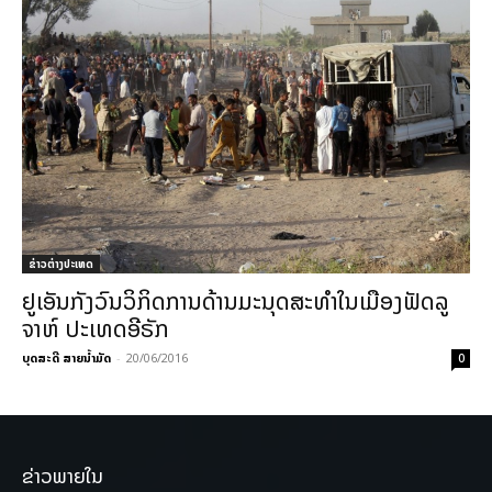
ຂ່າວຕ່າງປະເທດ
ຢູເອັນກັງວົນວິກິດການດ້ານມະນຸດສະທຳໃນເມືອງຟັດລູ
ຈາຫ໌ ປະເທດອີຣັກ
ບຸດສະດີ ສາຍນ້ຳມັດ
-
20/06/2016
0
ຂ່າວພາຍໃນ