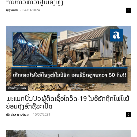
ການກ່າວຫາວ່າຢູ່ເບື້ອງຫຼັງ
ນຸຖາພອນ
-
04/01/2024
0
ຂ່າວຕ່າງປະເທດ
ພະແນກປິ່ນປົວຜູ້ຕິດເຊື້ອໂຄວິດ-19 ໃນອີຣັກຖືກໄຟໄໝ້
ຍ້ອນຖັງອົກຊີລະເບີດ
ນັກຂ່າວ ລາວໂພສ
-
15/07/2021
0