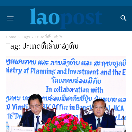
Home
Tags
ປະເທດທີ່ເຂົ້າມາລົງທຶນ
Tag: ປະເທດທີ່ເຂົ້າມາລົງທຶນ