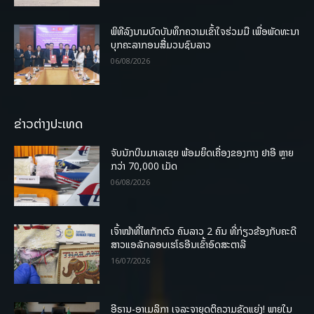
ພິທີລົງນາມບົດບັນທຶກຄວາມເຂົ້າໃຈຮ່ວມມື ເພື່ອພັດທະນາ
ບຸກຄະລາກອນສື່ມວນຊົນລາວ
06/08/2026
ຂ່າວຕ່າງປະເທດ
ຈັບນັກບິນມາເລເຊຍ ພ້ອມຍຶດເຄື່ອງຂອງກາງ ຢາອີ ຫຼາຍ
ກວ່າ 70,000 ເມັດ
06/08/2026
ເຈົ້າໜ້າທີ່ໄທກັກຕົວ ຄົນລາວ 2 ຄົນ ທີ່ກ່ຽວຂ້ອງກັບຄະດີ
ສາວແອລັກລອບເຮໂຣອີນເຂົ້າອົດສະຕາລີ
16/07/2026
ອີຣານ-ອາເມລິກາ ເຈລະຈາຍຸດຕິຄວາມຂັດແຍ່ງ! ພາຍໃນ