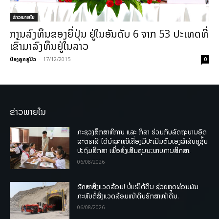
ຂ່າວພາຍ​ໃນ
ການລົງທຶນຂອງຍີ່ປຸ່ນ ຢູ່ໃນອັນດັບ 6 ຈາກ 53 ປະເທດທີ່
ເຂົ້າມາລົງທຶນຢູ່ໃນລາວ
ປ໋ອງລູກຄູປິວ
-
17/12/2015
0
ຂ່າວພາຍໃນ
ກະຊວງສຶກສາທິການ ແລະ ກິລາ ຮ່ວມກັບລັດຖະບານອົດ
ສະຕຣາລີ ໄດ້ນຳສະເໜີເຄື່ອງມືປະເມີນຕົນເອງສຳລັບຄູຊັ້ນ
ປະຖົມສຶກສາ ເພື່ອສົ່ງເສີມຄຸນນະພາບການສຶກສາ.
06/08/2026
ຮັກສາສິ່ງແວດລ້ອມ! ບໍ່ແຮ່ໃຕ້ດິນ ຊ່ວຍຫຼຸດຜ່ອນຜົນ
ກະທົບຕໍ່ສິ່ງແວດລ້ອມໜ້າດິນຮັກສາໜ້າດິນ.
06/08/2026