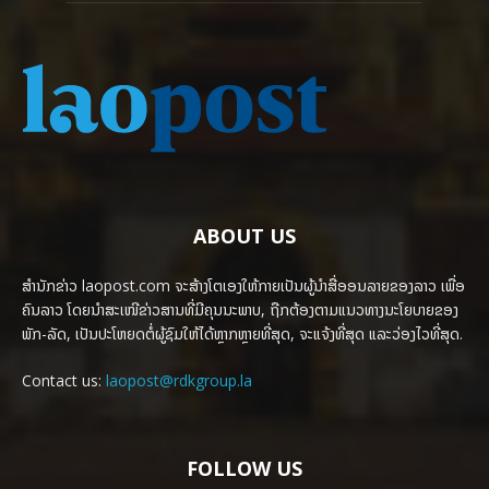
ABOUT US
ສຳນັກຂ່າວ laopost.com ຈະສ້າງໂຕເອງໃຫ້ກາຍເປັນຜູ້ນຳສື່ອອນລາຍຂອງລາວ ເພື່ອ
ຄົນລາວ ໂດຍນຳສະເໜີຂ່າວສານທີ່ມີຄຸນນະພາບ, ຖືກຕ້ອງຕາມແນວທາງນະໂຍບາຍຂອງ
ພັກ-ລັດ, ເປັນປະໂຫຍດຕໍ່ຜູ້ຊົມໃຫ້ໄດ້ຫຼາກຫຼາຍທີ່ສຸດ, ຈະແຈ້ງທີ່ສຸດ ແລະວ່ອງໄວທີ່ສຸດ.
Contact us:
laopost@rdkgroup.la
FOLLOW US