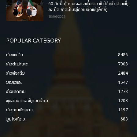
60 ວັນນີ້ ຖ້າການເຈລະຈາຫຼົ້ມເຫຼວ ຫຼື ມີຝ່າຍໃດຝ່າຍໜຶ່ງ
ລະເມີດ ອາດນໍາມາສູ່ຄວາມຂັດແຍ້ງອີກຄັ້ງ
18/06/2026
POPULAR CATEGORY
ຂ່າວພາຍ​ໃນ
8486
ຂ່າວຕ່າງປະເທດ
7003
ຂ່າວທ້ອງຖິ່ນ
2484
ນານາສາລະ
1547
ຂ່າວເຫດການ
1278
ສຸຂະພາບ ແລະ ສີ່ງແວດລ້ອມ
1203
ຂ່າວການພັດທະນາ
1197
ມູມໄອທີລາວ
683