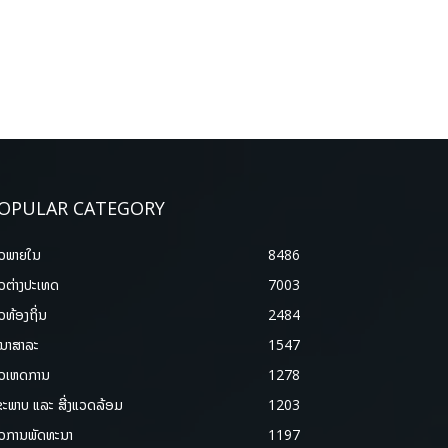
OPULAR CATEGORY
າວພາຍ​ໃນ
8486
າວຕ່າງປະເທດ
7003
າວທ້ອງຖິ່ນ
2484
ນາສາລະ
1547
າວເຫດການ
1278
ຂະພາບ ແລະ ສີ່ງແວດລ້ອມ
1203
າວການພັດທະນາ
1197