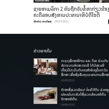
ຂ່າວຕ່າງປະເທດ
ຊາຍອາເມລິກາ 2 ຄົນຖືກຈັບຂໍ້ຫາກ່ຽວຂ້ອ
ຄະດີລອບສັງຫານປະທານາທິບໍດີໄຮຕິ
ນັກຂ່າວ ລາວໂພສ
-
09/07/2021
ຂ່າວພາຍໃນ
ກະຊວງສຶກສາທິການ ແລະ ກິລາ ຮ່ວມກັບ
ລັດຖະບານອົດສະຕຣາລີ ໄດ້ນຳສະເໜີ
ເຄື່ອງມືປະເມີນຕົນເອງສຳລັບຄູຊັ້ນປະຖົມ
ສຶກສາ ເພື່ອສົ່ງເສີມຄຸນນະພາບການສຶກສາ
06/08/2026
ຮັກສາສິ່ງແວດລ້ອມ! ບໍ່ແຮ່ໃຕ້ດິນ ຊ່ວຍຫຼ
ຜ່ອນຜົນກະທົບຕໍ່ສິ່ງແວດລ້ອມໜ້າດິນ
ຮັກສາໜ້າດິນ.
06/08/2026