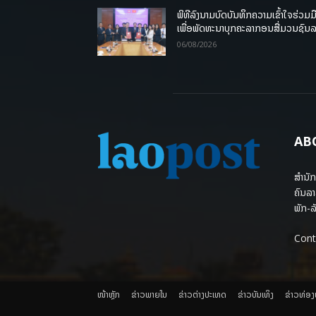
ພິທີລົງນາມບົດບັນທຶກຄວາມເຂົ້າໃຈຮ່ວມມ
ເພື່ອພັດທະນາບຸກຄະລາກອນສື່ມວນຊົນ
06/08/2026
AB
ສຳນັກ
ຄົນລາ
ພັກ-ລັ
Cont
ໜ້າຫຼັກ
ຂ່າວພາຍ​ໃນ
ຂ່າວຕ່າງປະເທດ
​ຂ່າວບັນເທິງ
​ຂ່າວທ່ອ