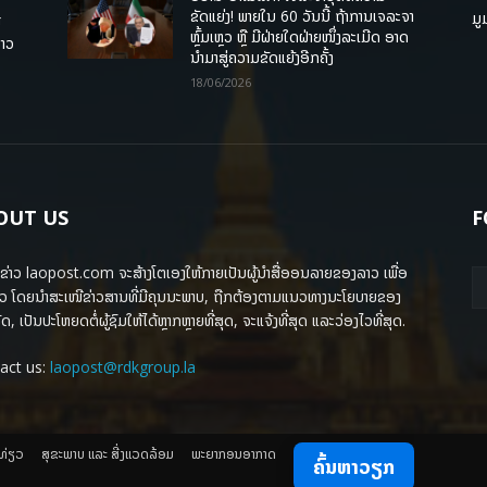
ຂັດແຍ່ງ! ພາຍໃນ 60 ວັນນີ້ ຖ້າການເຈລະຈາ
ມູ
ື
ຫຼົ້ມເຫຼວ ຫຼື ມີຝ່າຍໃດຝ່າຍໜຶ່ງລະເມີດ ອາດ
ລາວ
ນໍາມາສູ່ຄວາມຂັດແຍ້ງອີກຄັ້ງ
18/06/2026
OUT US
F
ຂ່າວ laopost.com ຈະສ້າງໂຕເອງໃຫ້ກາຍເປັນຜູ້ນຳສື່ອອນລາຍຂອງລາວ ເພື່ອ
ວ ໂດຍນຳສະເໜີຂ່າວສານທີ່ມີຄຸນນະພາບ, ຖືກຕ້ອງຕາມແນວທາງນະໂຍບາຍຂອງ
ດ, ເປັນປະໂຫຍດຕໍ່ຜູ້ຊົມໃຫ້ໄດ້ຫຼາກຫຼາຍທີ່ສຸດ, ຈະແຈ້ງທີ່ສຸດ ແລະວ່ອງໄວທີ່ສຸດ.
act us:
laopost@rdkgroup.la
ງທ່ຽວ
ສຸຂະພາບ ແລະ ສີ່ງແວດລ້ອມ
ພະຍາກອນອາກາດ
ຄົ້ນຫາວຽກ