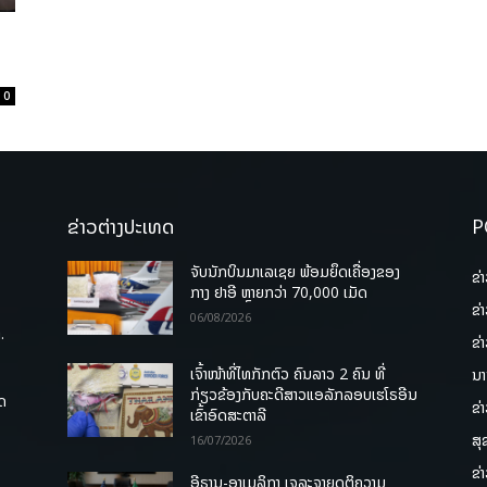
ງ
0
ຂ່າວຕ່າງປະເທດ
P
ຈັບນັກບິນມາເລເຊຍ ພ້ອມຍຶດເຄື່ອງຂອງ
ຂ່
ກາງ ຢາອີ ຫຼາຍກວ່າ 70,000 ເມັດ
ຂ່
06/08/2026
.
ຂ່
ເຈົ້າໜ້າທີ່ໄທກັກຕົວ ຄົນລາວ 2 ຄົນ ທີ່
ນາ
ກ່ຽວຂ້ອງກັບຄະດີສາວແອລັກລອບເຮໂຣອີນ
ຸດ
ຂ່
ເຂົ້າອົດສະຕາລີ
ສຸ
16/07/2026
ຂ່
ອີຣານ-ອາເມລິກາ ເຈລະຈາຍຸດຕິຄວາມ