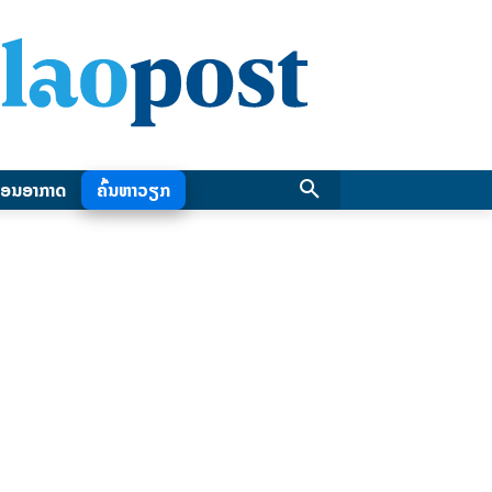
ອນອາກາດ
ຄົ້ນຫາວຽກ