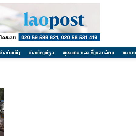
​ຂ່າວບັນເທິງ
​ຂ່າວທ່ອງທ່ຽວ
ສຸຂະພາບ ແລະ ສີ່ງແວດລ້ອມ
ພະຍາກ