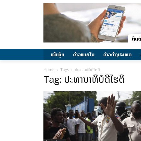
ໜ້າຫຼັກ
ຂ່າວພາຍ​ໃນ
ຂ່າວຕ່າງປະເທດ
Home
Tags
ປະທານາທິບໍດີໄຮຕິ
Tag: ປະທານາທິບໍດີໄຮຕິ