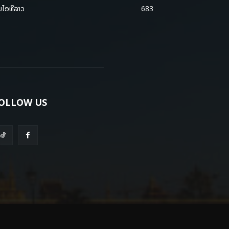
ມໄອທີລາວ
683
OLLOW US