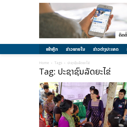
ໜ້າຫຼັກ
ຂ່າວພາຍ​ໃນ
ຂ່າວຕ່າງປະເທດ
Home
Tags
ປະຊາຊົນລັດຍະໄຂ່
Tag: ປະຊາຊົນລັດຍະໄຂ່