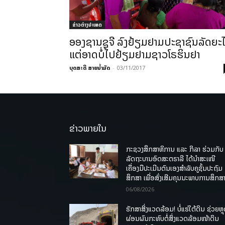
ຂ່າວຕ່າງປະເທດ
ອອງຊານຊູຈີ ລົງຢ້ຽມຢາມປະຊາຊົນລັດຍະໄ
ແຕ່ອາດບໍ່ໄປຢ້ຽມຢາມຊາວໂຣຮິນຢາ
ບຸດສະດີ ສາຍນ້ຳມັດ
-
03/11/2017
ຂ່າວພາຍໃນ
ກະຊວງສຶກສາທິການ ແລະ ກິລາ ຮ່ວມກັບ
ລັດຖະບານອົດສະຕຣາລີ ໄດ້ນຳສະເໜີ
ເຄື່ອງມືປະເມີນຕົນເອງສຳລັບຄູຊັ້ນປະຖົມ
ສຶກສາ ເພື່ອສົ່ງເສີມຄຸນນະພາບການສຶກສາ
06/08/2026
ຮັກສາສິ່ງແວດລ້ອມ! ບໍ່ແຮ່ໃຕ້ດິນ ຊ່ວຍຫຼ
ຜ່ອນຜົນກະທົບຕໍ່ສິ່ງແວດລ້ອມໜ້າດິນ