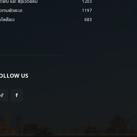
ຂະພາບ ແລະ ສີ່ງແວດລ້ອມ
1203
າວການພັດທະນາ
1197
ມໄອທີລາວ
683
OLLOW US