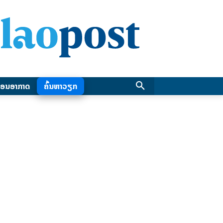
ອນອາກາດ
ຄົ້ນຫາວຽກ