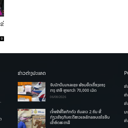
ຂ່
0
ຂ່າວຕ່າງປະເທດ
P
ຈັບນັກບິນມາເລເຊຍ ພ້ອມຍຶດເຄື່ອງຂອງ
ຂ່
ກາງ ຢາອີ ຫຼາຍກວ່າ 70,000 ເມັດ
ຂ່
06/08/2026
.
ຂ່
ເຈົ້າໜ້າທີ່ໄທກັກຕົວ ຄົນລາວ 2 ຄົນ ທີ່
ນາ
ກ່ຽວຂ້ອງກັບຄະດີສາວແອລັກລອບເຮໂຣອີນ
ຸດ
ຂ່
ເຂົ້າອົດສະຕາລີ