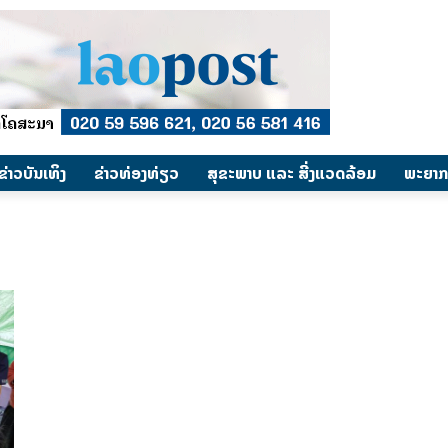
​ຂ່າວບັນເທິງ
​ຂ່າວທ່ອງທ່ຽວ
ສຸຂະພາບ ແລະ ສີ່ງແວດລ້ອມ
ພະຍາກ