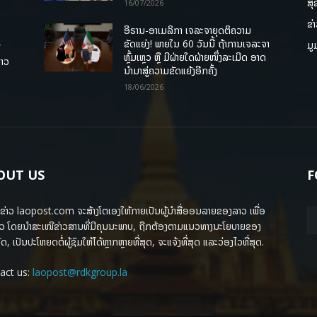
ສຸ
16/07/2026
ຂ່
ອີຣານ-ອາເມລິກາ ເຈລະຈາຍຸດຕິຄວາມ
ຂັດແຍ່ງ! ພາຍໃນ 60 ວັນນີ້ ຖ້າການເຈລະຈາ
ມູ
ື
ຫຼົ້ມເຫຼວ ຫຼື ມີຝ່າຍໃດຝ່າຍໜຶ່ງລະເມີດ ອາດ
ລາວ
ນໍາມາສູ່ຄວາມຂັດແຍ້ງອີກຄັ້ງ
18/06/2026
OUT US
F
ຂ່າວ laopost.com ຈະສ້າງໂຕເອງໃຫ້ກາຍເປັນຜູ້ນຳສື່ອອນລາຍຂອງລາວ ເພື່ອ
ວ ໂດຍນຳສະເໜີຂ່າວສານທີ່ມີຄຸນນະພາບ, ຖືກຕ້ອງຕາມແນວທາງນະໂຍບາຍຂອງ
ດ, ເປັນປະໂຫຍດຕໍ່ຜູ້ຊົມໃຫ້ໄດ້ຫຼາກຫຼາຍທີ່ສຸດ, ຈະແຈ້ງທີ່ສຸດ ແລະວ່ອງໄວທີ່ສຸດ.
act us:
laopost@rdkgroup.la