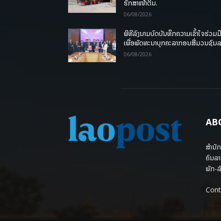
ຮັກສາໜ້າດິນ.
06/08/2026
ພິທີລົງນາມບົດບັນທຶກຄວາມເຂົ້າໃຈຮ່ວມມ
ເພື່ອພັດທະນາບຸກຄະລາກອນສື່ມວນຊົນ
06/08/2026
AB
ສຳນັກ
ຄົນລາ
ພັກ-ລັ
Cont