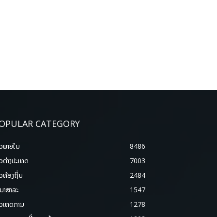
OPULAR CATEGORY
າວພາຍ​ໃນ
8486
າວຕ່າງປະເທດ
7003
າວທ້ອງຖິ່ນ
2484
ນາສາລະ
1547
າວເຫດການ
1278