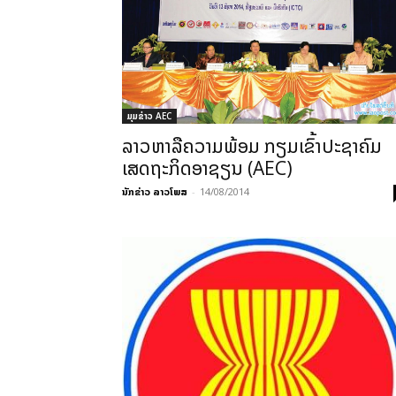
ມຸມຂ່າວ AEC
ລາວຫາລືຄວາມພ້ອມ ກຽມເຂົ້າປະຊາຄົມ
ເສດຖະກິດອາຊຽນ (AEC)
ນັກຂ່າວ ລາວໂພສ
-
14/08/2014