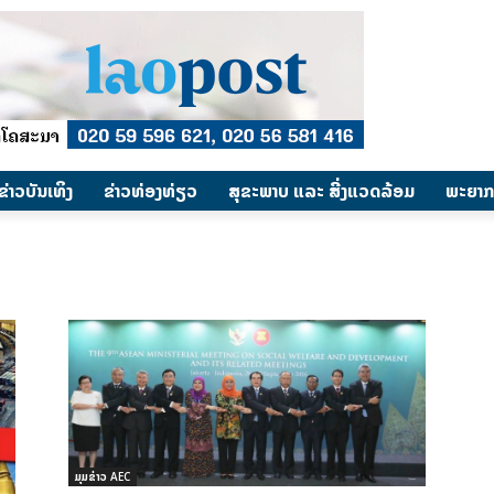
​ຂ່າວບັນເທິງ
​ຂ່າວທ່ອງທ່ຽວ
ສຸຂະພາບ ແລະ ສີ່ງແວດລ້ອມ
ພະຍາກ
ມຸມຂ່າວ AEC