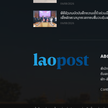
06/08/2026
ພິທີລົງນາມບົດບັນທຶກຄວາມເຂົ້າໃຈຮ່ວມມ
ເພື່ອພັດທະນາບຸກຄະລາກອນສື່ມວນຊົນ
06/08/2026
AB
ສຳນັກ
ຄົນລາ
ພັກ-ລັ
Cont