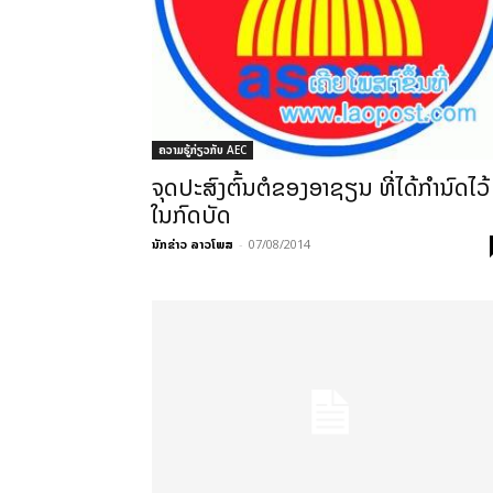
ຄວາມຮູ້ກ່ຽວກັບ AEC
ຈຸດປະສົງຕົ້ນຕໍຂອງອາຊຽນ ທີ່ໄດ້ກຳນົດໄວ້
ໃນກົດບັດ
ນັກຂ່າວ ລາວໂພສ
-
07/08/2014