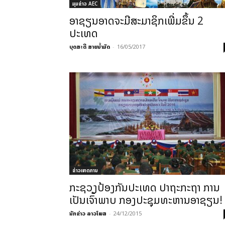
ມຸມຂ່າວ AEC
ອາຊຽນອາດຈະມີສະມາຊິກເພີ່ມຂຶ້ນ 2
ປະເທດ
ບຸດສະດີ ສາຍນ້ຳມັດ
-
16/05/2017
ຂ່າວເຫດການ
ກະຊວງປ້ອງກັນປະເທດ ປາຖະກະຖາ ການ
ເປັນເຈົ້າພາບ ກອງປະຊຸມທະຫານອາຊຽນ!
ນັກຂ່າວ ລາວໂພສ
-
24/12/2015