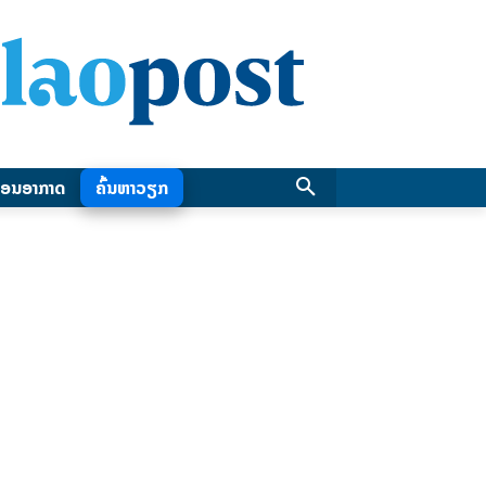
ອນອາກາດ
ຄົ້ນຫາວຽກ