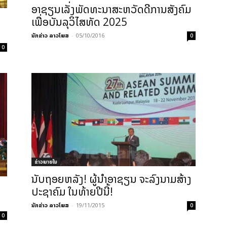
ອາຊຽນເລັ່ງພັດທະນາສະຫວັດດີການສັງຄົມ
ເພື່ອບັນລຸວິໄສທັດ 2025
ນັກຂ່າວ ລາວໂພສ
-
05/10/2016
0
0
ຂ່າວພາຍ​ໃນ
ນັບຖອຍຫລັງ! ຜູ້ນຳອາຊຽນ ຈະລົງນາມສ້າງ
ປະຊາຄົມ ໃນທ້າຍປີນີ້!
ນັກຂ່າວ ລາວໂພສ
-
19/11/2015
0
0