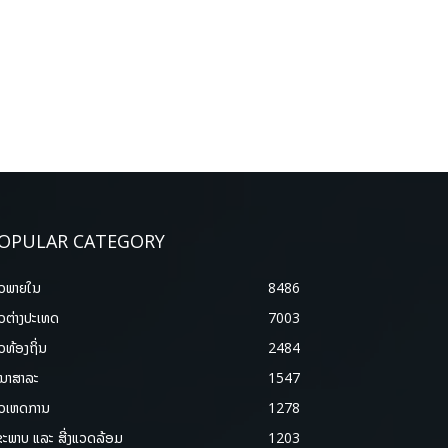
OPULAR CATEGORY
າວພາຍ​ໃນ
8486
າວຕ່າງປະເທດ
7003
າວທ້ອງຖິ່ນ
2484
ນາສາລະ
1547
າວເຫດການ
1278
ຂະພາບ ແລະ ສີ່ງແວດລ້ອມ
1203