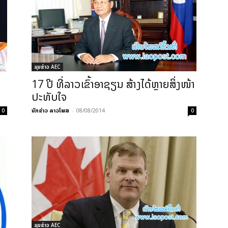
ມຸມຂ່າວ AEC
17 ປີ ທີ່ລາວເຂົ້າອາຊຽນ ສ້າງໄດ້ຫຼາຍສິ່ງໜ້າ
ປະທັບໃຈ
ນັກຂ່າວ ລາວໂພສ
-
08/08/2014
0
0
ມຸມຂ່າວ AEC