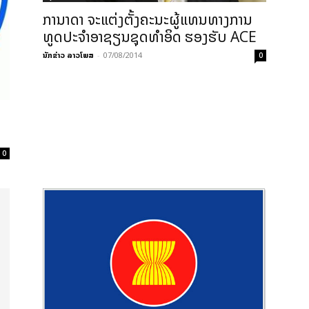
ການາດາ ຈະແຕ່ງຕັ້ງຄະນະຜູ້ແທນທາງການ
ທູດປະຈຳອາຊຽນຊຸດທຳອິດ ຮອງຮັບ ACE
ນັກຂ່າວ ລາວໂພສ
-
07/08/2014
0
0