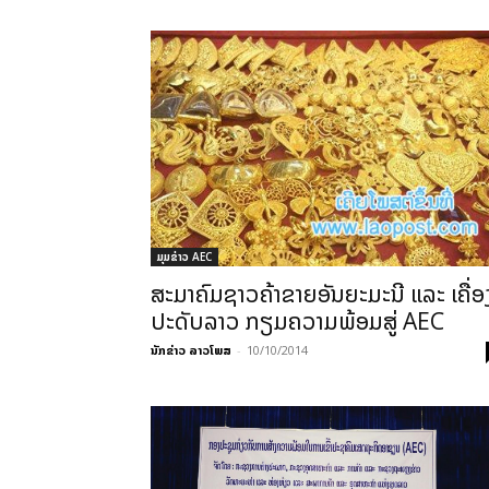
ມຸມຂ່າວ AEC
ສະມາຄົມຊາວຄ້າຂາຍອັນຍະມະນີ ແລະ ເຄື່ອ
ປະດັບລາວ ກຽມຄວາມພ້ອມສູ່ AEC
ນັກຂ່າວ ລາວໂພສ
-
10/10/2014