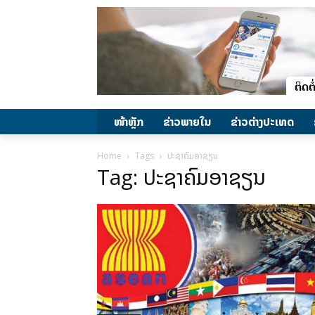
ໜ້າຫຼັກ
ຂ່າວພາຍ​ໃນ
ຂ່າວຕ່າງປະເທດ
Home
Tags
ປະຊາຄົມອາຊຽນ
Tag: ປະຊາຄົມອາຊຽນ