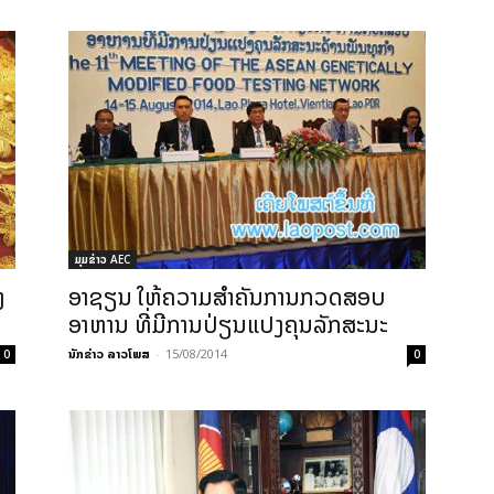
ມຸມຂ່າວ AEC
ງ
ອາຊຽນ ໃຫ້ຄວາມສຳຄັນການກວດສອບ
ອາຫານ ທີ່ມີການປ່ຽນແປງຄຸນລັກສະນະ
ນັກຂ່າວ ລາວໂພສ
-
15/08/2014
0
0