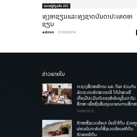
ຄວາມຮູ້ກ່ຽວກັບ AEC
ທຸງອາຊຽນແລະທຸງຊາດບັນດາປະເທດອາ
ຊຽນ
admin
-
01/06/2014
ຂ່າວພາຍໃນ
ກະຊວງສຶກສາທິການ ແລະ ກິລາ ຮ່ວມກັບ
ລັດຖະບານອົດສະຕຣາລີ ໄດ້ນຳສະເໜີ
ເຄື່ອງມືປະເມີນຕົນເອງສຳລັບຄູຊັ້ນປະຖົມ
ສຶກສາ ເພື່ອສົ່ງເສີມຄຸນນະພາບການສຶກສາ
06/08/2026
ຮັກສາສິ່ງແວດລ້ອມ! ບໍ່ແຮ່ໃຕ້ດິນ ຊ່ວຍຫຼ
ຜ່ອນຜົນກະທົບຕໍ່ສິ່ງແວດລ້ອມໜ້າດິນ
ຮັກສາໜ້າດິນ.