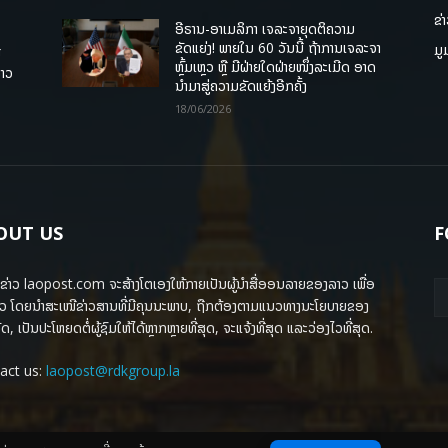
ຂ່
ອີຣານ-ອາເມລິກາ ເຈລະຈາຍຸດຕິຄວາມ
ຂັດແຍ່ງ! ພາຍໃນ 60 ວັນນີ້ ຖ້າການເຈລະຈາ
ມູ
ື
ຫຼົ້ມເຫຼວ ຫຼື ມີຝ່າຍໃດຝ່າຍໜຶ່ງລະເມີດ ອາດ
ລາວ
ນໍາມາສູ່ຄວາມຂັດແຍ້ງອີກຄັ້ງ
18/06/2026
OUT US
F
ຂ່າວ laopost.com ຈະສ້າງໂຕເອງໃຫ້ກາຍເປັນຜູ້ນຳສື່ອອນລາຍຂອງລາວ ເພື່ອ
ວ ໂດຍນຳສະເໜີຂ່າວສານທີ່ມີຄຸນນະພາບ, ຖືກຕ້ອງຕາມແນວທາງນະໂຍບາຍຂອງ
ດ, ເປັນປະໂຫຍດຕໍ່ຜູ້ຊົມໃຫ້ໄດ້ຫຼາກຫຼາຍທີ່ສຸດ, ຈະແຈ້ງທີ່ສຸດ ແລະວ່ອງໄວທີ່ສຸດ.
act us:
laopost@rdkgroup.la