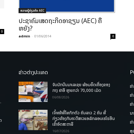
ຄວາມຮູ້ກ່ຽວກັບ AEC
ປະຊາຄົມເສດຖະກິດອາຊຽນ (AEC) ຄື
ຫຍັງ?
0
admin
-
01/06/2014
0
ຂ່າວຕ່າງປະເທດ
P
ຈັບນັກບິນມາເລເຊຍ ພ້ອມຍຶດເຄື່ອງຂອງ
ຂ່
ກາງ ຢາອີ ຫຼາຍກວ່າ 70,000 ເມັດ
ຂ່
06/08/2026
.
ຂ່
ເຈົ້າໜ້າທີ່ໄທກັກຕົວ ຄົນລາວ 2 ຄົນ ທີ່
ນາ
ກ່ຽວຂ້ອງກັບຄະດີສາວແອລັກລອບເຮໂຣອີນ
ຸດ
ຂ່
ເຂົ້າອົດສະຕາລີ
ສຸ
16/07/2026