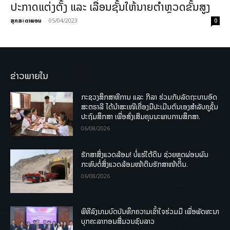
ປະກາດແຕ່ງຕັ້ງ ແລະ ເລື່ອນຊັ້ນໃຫ້ນາຍຕໍາຫຼວດຂັ້ນສູງ
ສຸກສະດາພອນ
-
05/04/2023
0
ຂ່າວພາຍໃນ
ກະຊວງສຶກສາທິການ ແລະ ກິລາ ຮ່ວມກັບລັດຖະບານອົດ
ສະຕຣາລີ ໄດ້ນຳສະເໜີເຄື່ອງມືປະເມີນຕົນເອງສຳລັບຄູຊັ້ນ
ປະຖົມສຶກສາ ເພື່ອສົ່ງເສີມຄຸນນະພາບການສຶກສາ.
06/08/2026
ຮັກສາສິ່ງແວດລ້ອມ! ບໍ່ແຮ່ໃຕ້ດິນ ຊ່ວຍຫຼຸດຜ່ອນຜົນ
ກະທົບຕໍ່ສິ່ງແວດລ້ອມໜ້າດິນຮັກສາໜ້າດິນ.
06/08/2026
ພິທີລົງນາມບົດບັນທຶກຄວາມເຂົ້າໃຈຮ່ວມມື ເພື່ອພັດທະນາ
ບຸກຄະລາກອນສື່ມວນຊົນລາວ