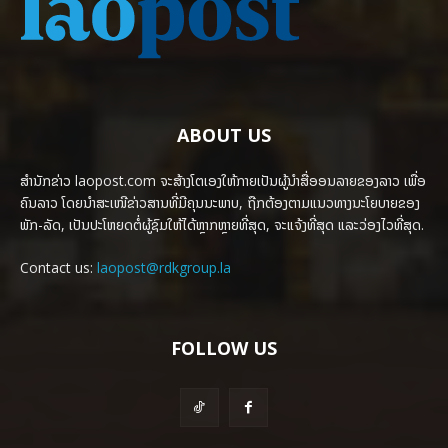
ABOUT US
ສຳນັກຂ່າວ laopost.com ຈະສ້າງໂຕເອງໃຫ້ກາຍເປັນຜູ້ນຳສື່ອອນລາຍຂອງລາວ ເພື່ອ
ຄົນລາວ ໂດຍນຳສະເໜີຂ່າວສານທີ່ມີຄຸນນະພາບ, ຖືກຕ້ອງຕາມແນວທາງນະໂຍບາຍຂອງ
ພັກ-ລັດ, ເປັນປະໂຫຍດຕໍ່ຜູ້ຊົມໃຫ້ໄດ້ຫຼາກຫຼາຍທີ່ສຸດ, ຈະແຈ້ງທີ່ສຸດ ແລະວ່ອງໄວທີ່ສຸດ.
Contact us:
laopost@rdkgroup.la
FOLLOW US