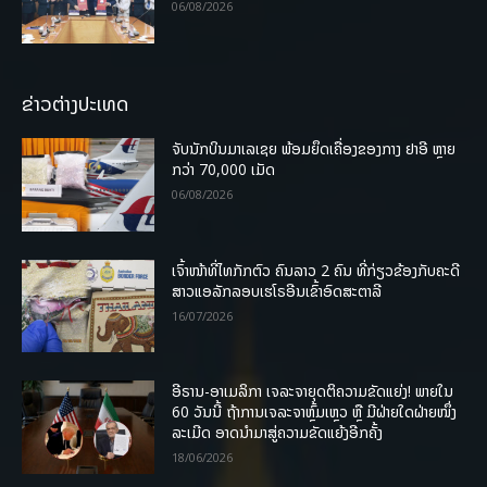
06/08/2026
ຂ່າວຕ່າງປະເທດ
ຈັບນັກບິນມາເລເຊຍ ພ້ອມຍຶດເຄື່ອງຂອງກາງ ຢາອີ ຫຼາຍ
ກວ່າ 70,000 ເມັດ
06/08/2026
ເຈົ້າໜ້າທີ່ໄທກັກຕົວ ຄົນລາວ 2 ຄົນ ທີ່ກ່ຽວຂ້ອງກັບຄະດີ
ສາວແອລັກລອບເຮໂຣອີນເຂົ້າອົດສະຕາລີ
16/07/2026
ອີຣານ-ອາເມລິກາ ເຈລະຈາຍຸດຕິຄວາມຂັດແຍ່ງ! ພາຍໃນ
60 ວັນນີ້ ຖ້າການເຈລະຈາຫຼົ້ມເຫຼວ ຫຼື ມີຝ່າຍໃດຝ່າຍໜຶ່ງ
ລະເມີດ ອາດນໍາມາສູ່ຄວາມຂັດແຍ້ງອີກຄັ້ງ
18/06/2026