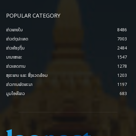
POPULAR CATEGORY
ຂ່າວພາຍ​ໃນ
8486
ຂ່າວຕ່າງປະເທດ
7003
ຂ່າວທ້ອງຖິ່ນ
2484
ນານາສາລະ
1547
ຂ່າວເຫດການ
1278
ສຸຂະພາບ ແລະ ສີ່ງແວດລ້ອມ
1203
ຂ່າວການພັດທະນາ
1197
ມູມໄອທີລາວ
683