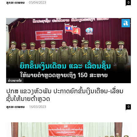
ສຸກສະດາພອນ
-
05/04/2023
0
ຂ່າວພາຍ​ໃນ
ປກສ ແຂວງຫົວພັນ ປະກາດຍົກຂັ້ນເງິນເດືອນ-ເລື່ອນ
ຊັ້ນໃຫ້ນາຍຕຳຫຼວດ
ສຸກສະດາພອນ
-
16/03/2023
0