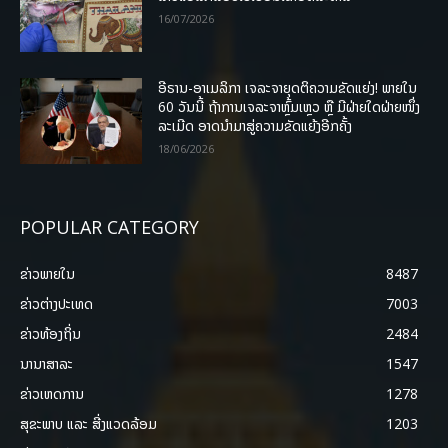
16/07/2026
ອີຣານ-ອາເມລິກາ ເຈລະຈາຍຸດຕິຄວາມຂັດແຍ່ງ! ພາຍໃນ
60 ວັນນີ້ ຖ້າການເຈລະຈາຫຼົ້ມເຫຼວ ຫຼື ມີຝ່າຍໃດຝ່າຍໜຶ່ງ
ລະເມີດ ອາດນໍາມາສູ່ຄວາມຂັດແຍ້ງອີກຄັ້ງ
18/06/2026
POPULAR CATEGORY
ຂ່າວພາຍ​ໃນ
8487
ຂ່າວຕ່າງປະເທດ
7003
ຂ່າວທ້ອງຖິ່ນ
2484
ນານາສາລະ
1547
ຂ່າວເຫດການ
1278
ສຸຂະພາບ ແລະ ສີ່ງແວດລ້ອມ
1203