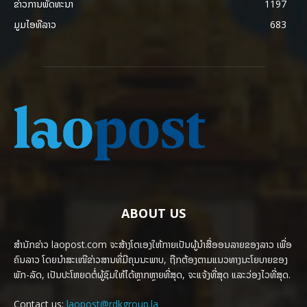
ຂ່າວການພັດທະນາ
1197
ມູມໄອທີລາວ
683
ABOUT US
ສຳນັກຂ່າວ laopost.com ຈະສ້າງໂຕເອງໃຫ້ກາຍເປັນຜູ້ນຳສື່ອອນລາຍຂອງລາວ ເພື່ອ
ຄົນລາວ ໂດຍນຳສະເໜີຂ່າວສານທີ່ມີຄຸນນະພາບ, ຖືກຕ້ອງຕາມແນວທາງນະໂຍບາຍຂອງ
ພັກ-ລັດ, ເປັນປະໂຫຍດຕໍ່ຜູ້ຊົມໃຫ້ໄດ້ຫຼາກຫຼາຍທີ່ສຸດ, ຈະແຈ້ງທີ່ສຸດ ແລະວ່ອງໄວທີ່ສຸດ.
Contact us:
laopost@rdkgroup.la