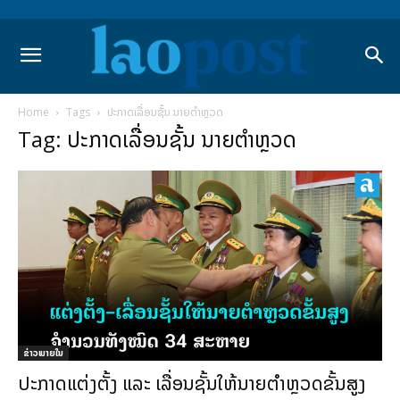
Home
Tags
ປະກາດເລື່ອນຊັ້ນ ນາຍຕໍາຫຼວດ
Tag: ປະກາດເລື່ອນຊັ້ນ ນາຍຕໍາຫຼວດ
ຂ່າວພາຍ​ໃນ
ປະກາດແຕ່ງຕັ້ງ ແລະ ເລື່ອນຊັ້ນໃຫ້ນາຍຕໍາຫຼວດຂັ້ນສູງ