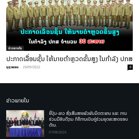
ຂ່າວພາຍ​ໃນ
ປະກາດເລື່ອນຊັ້ນ ໃຫ້ນາຍຕໍາຫຼວດຂັ້ນສູງ ໃນກໍາລັງ ປກສ
ນຸຖາພອນ
-
26/09/2022
0
ຂ່າວພາຍໃນ
ຍີ່ປຸ່ນ-ລາວ ສົ່ງເສີມສາຍພົວພັນມິດຕະພາບ ແລະ ການ
ຮ່ວມມືອັນດີງາມ ກໍຄືການເປັນຄູ່ຮ່ວມຍຸດທະສາດຮອບ
ດ້ານ.
07/08/2026