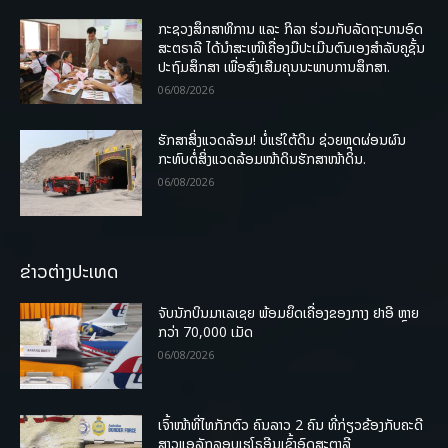
ກະຊວງສຶກສາທິການ ແລະ ກິລາ ຮ່ວມກັບລັດຖະບານອົດ
ສະຕຣາລີ ໄດ້ນຳສະເໜີເຄື່ອງມືປະເມີນຕົນເອງສຳລັບຄູຊັ້ນ
ປະຖົມສຶກສາ ເພື່ອສົ່ງເສີມຄຸນນະພາບການສຶກສາ.
06/08/2026
ຮັກສາສິ່ງແວດລ້ອມ! ບໍ່ແຮ່ໃຕ້ດິນ ຊ່ວຍຫຼຸດຜ່ອນຜົນ
ກະທົບຕໍ່ສິ່ງແວດລ້ອມໜ້າດິນຮັກສາໜ້າດິນ.
06/08/2026
ຂ່າວຕ່າງປະເທດ
ຈັບນັກບິນມາເລເຊຍ ພ້ອມຍຶດເຄື່ອງຂອງກາງ ຢາອີ ຫຼາຍ
ກວ່າ 70,000 ເມັດ
06/08/2026
ເຈົ້າໜ້າທີ່ໄທກັກຕົວ ຄົນລາວ 2 ຄົນ ທີ່ກ່ຽວຂ້ອງກັບຄະດີ
ສາວແອລັກລອບເຮໂຣອີນເຂົ້າອົດສະຕາລີ