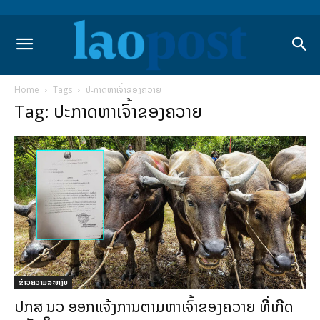
Home
Tags
ປະກາດຫາເຈົ້າຂອງຄວາຍ
Tag: ປະກາດຫາເຈົ້າຂອງຄວາຍ
ຂ່າວຄວາມສະຫງົບ
ປກສ ນວ ອອກແຈ້ງການຕາມຫາເຈົ້າຂອງຄວາຍ ທີ່ເກີດ