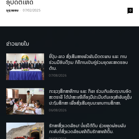
ອຸບັດຕິເຫດ
ນຸຖາພອນ
-
07/02/2025
0
ຂ່າວພາຍໃນ
ຍີ່ປຸ່ນ-ລາວ ສົ່ງເສີມສາຍພົວພັນມິດຕະພາບ ແລະ ການ
ຮ່ວມມືອັນດີງາມ ກໍຄືການເປັນຄູ່ຮ່ວມຍຸດທະສາດຮອບ
ດ້ານ.
07/08/2026
ກະຊວງສຶກສາທິການ ແລະ ກິລາ ຮ່ວມກັບລັດຖະບານອົດ
ສະຕຣາລີ ໄດ້ນຳສະເໜີເຄື່ອງມືປະເມີນຕົນເອງສຳລັບຄູຊັ້ນ
ປະຖົມສຶກສາ ເພື່ອສົ່ງເສີມຄຸນນະພາບການສຶກສາ.
06/08/2026
ຮັກສາສິ່ງແວດລ້ອມ! ບໍ່ແຮ່ໃຕ້ດິນ ຊ່ວຍຫຼຸດຜ່ອນຜົນ
ກະທົບຕໍ່ສິ່ງແວດລ້ອມໜ້າດິນຮັກສາໜ້າດິນ.
06/08/2026