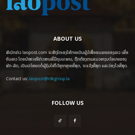
ABOUT US
ສຳນັກຂ່າວ laopost.com ຈະສ້າງໂຕເອງໃຫ້ກາຍເປັນຜູ້ນຳສື່ອອນລາຍຂອງລາວ ເພື່ອ
ຄົນລາວ ໂດຍນຳສະເໜີຂ່າວສານທີ່ມີຄຸນນະພາບ, ຖືກຕ້ອງຕາມແນວທາງນະໂຍບາຍຂອງ
ພັກ-ລັດ, ເປັນປະໂຫຍດຕໍ່ຜູ້ຊົມໃຫ້ໄດ້ຫຼາກຫຼາຍທີ່ສຸດ, ຈະແຈ້ງທີ່ສຸດ ແລະວ່ອງໄວທີ່ສຸດ.
Contact us:
laopost@rdkgroup.la
FOLLOW US