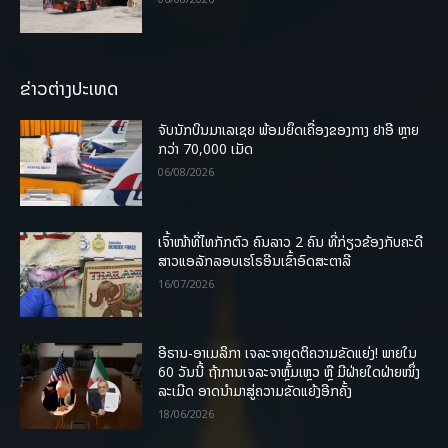
ຂ່າວຕ່າງປະເທດ
ຈັບນັກບິນມາເລເຊຍ ພ້ອມຍຶດເຄື່ອງຂອງກາງ ຢາອີ ຫຼາຍ
ກວ່າ 70,000 ເມັດ
06/08/2026
ເຈົ້າໜ້າທີ່ໄທກັກຕົວ ຄົນລາວ 2 ຄົນ ທີ່ກ່ຽວຂ້ອງກັບຄະດີ
ສາວແອລັກລອບເຮໂຣອີນເຂົ້າອົດສະຕາລີ
16/07/2026
ອີຣານ-ອາເມລິກາ ເຈລະຈາຍຸດຕິຄວາມຂັດແຍ່ງ! ພາຍໃນ
60 ວັນນີ້ ຖ້າການເຈລະຈາຫຼົ້ມເຫຼວ ຫຼື ມີຝ່າຍໃດຝ່າຍໜຶ່ງ
ລະເມີດ ອາດນໍາມາສູ່ຄວາມຂັດແຍ້ງອີກຄັ້ງ
18/06/2026