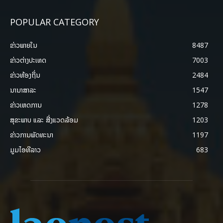
POPULAR CATEGORY
ຂ່າວພາຍ​ໃນ
8487
ຂ່າວຕ່າງປະເທດ
7003
ຂ່າວທ້ອງຖິ່ນ
2484
ນານາສາລະ
1547
ຂ່າວເຫດການ
1278
ສຸຂະພາບ ແລະ ສີ່ງແວດລ້ອມ
1203
ຂ່າວການພັດທະນາ
1197
ມູມໄອທີລາວ
683