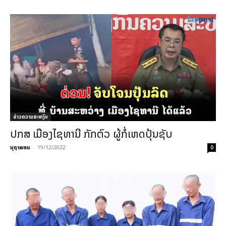
ຂ່າວຄວາມສະຫງົບ
ປກສ ເມືອງໄຊທານີ ກັກຕົວ ຜູ້ກໍ່ເຫດປຸ້ນຊັບ
ນຸຖາພອນ
-
19/12/2022
0