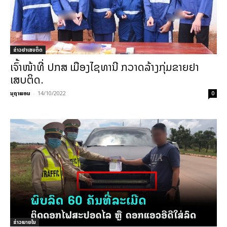
ຂ່າວຢາເສບຕິດ
ເຈົ້າໜ້າທີ່ ປກສ ເມືອງໄຊທານີ ກວາດລ້າງກຸ່ມຂາຍຢາ
ເສບຕິດ.
ນຸຖາພອນ
-
14/10/2022
0
ຂ່າວພາຍ​ໃນ