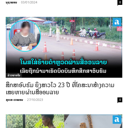
ນຸຖາພອນ
-
03/01/2024
0
ຂ່າວພາຍ​ໃນ
ສຶກສາອົບຮົມ ຍິງສາວໄວ 23 ປີ ທີ່ໂຄສະນາສ້າງຄວາມ
ເສຍຫາຍຜ່ານສື່ອອນລາຍ
ສຸກສະດາພອນ
-
27/10/2023
0