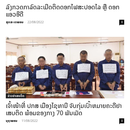
ລົງກວດກາລົດລະເມີດຕິດດອກໄຟສະປອດໄລ ຫຼື ດອກ
ແອວອີດີ
ສຸກສະດາພອນ
-
22/08/2022
0
ຂ່າວຢາເສບຕິດ
ເຈົ້າໜ້າທີ່ ປກສ ເມືອງໄຊທານີ ຈັບກຸ່ມເປົ້າຫມາຍຄະດີຢາ
ເສບຕິດ ພ້ອມຂອງກາງ 70 ພັນເມັດ
ນຸຖາພອນ
-
11/08/2022
0