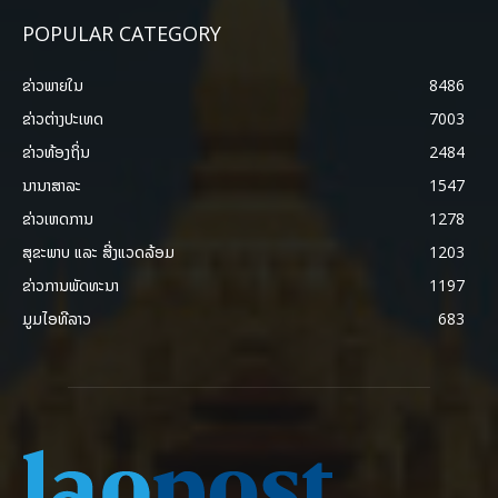
POPULAR CATEGORY
ຂ່າວພາຍ​ໃນ
8486
ຂ່າວຕ່າງປະເທດ
7003
ຂ່າວທ້ອງຖິ່ນ
2484
ນານາສາລະ
1547
ຂ່າວເຫດການ
1278
ສຸຂະພາບ ແລະ ສີ່ງແວດລ້ອມ
1203
ຂ່າວການພັດທະນາ
1197
ມູມໄອທີລາວ
683