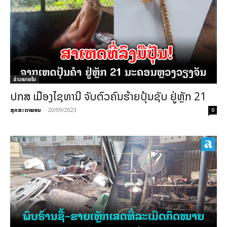
ຂ່າວພາຍ​ໃນ
ປກສ ເມືອງໄຊທານີ ຈັບຕົວຄົນຮ້າຍປຸ້ນຊັບ ຢູ່ຫຼັກ 21
ສຸກສະດາພອນ
-
20/09/2023
0