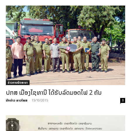
ຂ່າວການພັດທະນາ
ປກສ ເມືອງ​ໄຊ​ທານີ ໄດ້ຮັບລົດມອດໄຟ 2 ຄັນ
ນັກຂ່າວ ລາວໂພສ
-
15/10/2015
0