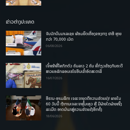
ຂ່າວຕ່າງປະເທດ
ຈັບນັກບິນມາເລເຊຍ ພ້ອມຍຶດເຄື່ອງຂອງກາງ ຢາອີ ຫຼາຍ
ກວ່າ 70,000 ເມັດ
06/08/2026
ເຈົ້າໜ້າທີ່ໄທກັກຕົວ ຄົນລາວ 2 ຄົນ ທີ່ກ່ຽວຂ້ອງກັບຄະດີ
ສາວແອລັກລອບເຮໂຣອີນເຂົ້າອົດສະຕາລີ
16/07/2026
ອີຣານ-ອາເມລິກາ ເຈລະຈາຍຸດຕິຄວາມຂັດແຍ່ງ! ພາຍໃນ
60 ວັນນີ້ ຖ້າການເຈລະຈາຫຼົ້ມເຫຼວ ຫຼື ມີຝ່າຍໃດຝ່າຍໜຶ່ງ
ລະເມີດ ອາດນໍາມາສູ່ຄວາມຂັດແຍ້ງອີກຄັ້ງ
18/06/2026