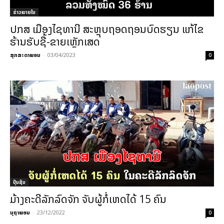
ຂ່າວພາຍ​ໃນ
ປກສ ເມືອງໄຊທານີ ສະຫຼຸບຖອດຖອນບົດຮຽນ ແກ້ໄຂ
ຮ້ານຮັບຊື້-ຂາຍເຫຼັກເສດ
ສຸກສະດາພອນ
-
03/04/2023
0
ປຸ້ນຊັບ
ມ້າງຄະດີລັກລົດຈັກ ຈັບຜູ້ກໍ່ເຫດໄດ້ 15 ຄົນ
ນຸຖາພອນ
-
23/12/2022
0