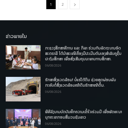
1
2
ຂ່າວພາຍໃນ
ກະຊວງສຶກສາທິການ ແລະ ກິລາ ຮ່ວມກັບລັດຖະບານອົດ
ສະຕຣາລີ ໄດ້ນຳສະເໜີເຄື່ອງມືປະເມີນຕົນເອງສຳລັບຄູຊັ້ນ
ປະຖົມສຶກສາ ເພື່ອສົ່ງເສີມຄຸນນະພາບການສຶກສາ.
06/08/2026
ຮັກສາສິ່ງແວດລ້ອມ! ບໍ່ແຮ່ໃຕ້ດິນ ຊ່ວຍຫຼຸດຜ່ອນຜົນ
ກະທົບຕໍ່ສິ່ງແວດລ້ອມໜ້າດິນຮັກສາໜ້າດິນ.
06/08/2026
ພິທີລົງນາມບົດບັນທຶກຄວາມເຂົ້າໃຈຮ່ວມມື ເພື່ອພັດທະນາ
ບຸກຄະລາກອນສື່ມວນຊົນລາວ
06/08/2026