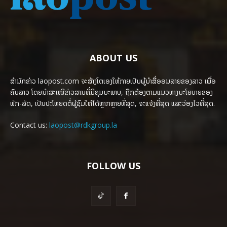
ABOUT US
ສຳນັກຂ່າວ laopost.com ຈະສ້າງໂຕເອງໃຫ້ກາຍເປັນຜູ້ນຳສື່ອອນລາຍຂອງລາວ ເພື່ອ
ຄົນລາວ ໂດຍນຳສະເໜີຂ່າວສານທີ່ມີຄຸນນະພາບ, ຖືກຕ້ອງຕາມແນວທາງນະໂຍບາຍຂອງ
ພັກ-ລັດ, ເປັນປະໂຫຍດຕໍ່ຜູ້ຊົມໃຫ້ໄດ້ຫຼາກຫຼາຍທີ່ສຸດ, ຈະແຈ້ງທີ່ສຸດ ແລະວ່ອງໄວທີ່ສຸດ.
Contact us:
laopost@rdkgroup.la
FOLLOW US