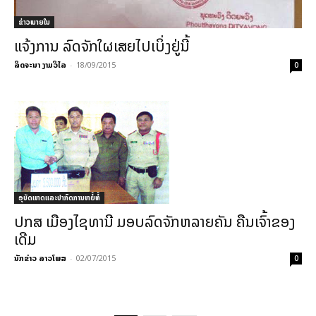
ຂ່າວພາຍ​ໃນ
ແຈ້ງການ ລົດຈັກໃຜເສຍໄປເບິ່ງຢູ່ນີ້
ລິດຈະນາ ງາມວິໄລ
-
18/09/2015
0
ອຸບັດເຫດແລະປາກົດການຫຍໍ້ທໍ້
ປກສ ເມືອງໄຊທານີ ມອບລົດຈັກຫລາຍຄັນ ຄືນເຈົ້າຂອງ
ເດີມ
ນັກຂ່າວ ລາວໂພສ
-
02/07/2015
0