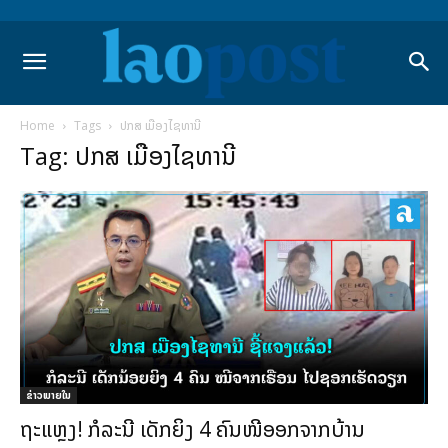
Home
Tags
ປກສ ເມືອງໄຊທານີ
Tag: ປກສ ເມືອງໄຊທານີ
ຂ່າວພາຍ​ໃນ
ຖະແຫຼງ! ກໍລະນີ ເດັກຍິງ 4 ຄົນໜີອອກຈາກບ້ານ