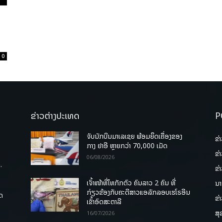
0
ຂ່າວຕ່າງປະເທດ
P
ຈັບນັກບິນມາເລເຊຍ ພ້ອມຍຶດເຄື່ອງຂອງ
ຂ່
ກາງ ຢາອີ ຫຼາຍກວ່າ 70,000 ເມັດ
ຂ່
06/08/2026
.
ຂ່
ເຈົ້າໜ້າທີ່ໄທກັກຕົວ ຄົນລາວ 2 ຄົນ ທີ່
ນາ
ກ່ຽວຂ້ອງກັບຄະດີສາວແອລັກລອບເຮໂຣອີນ
ຸດ
ຂ່
ເຂົ້າອົດສະຕາລີ
ສຸ
16/07/2026