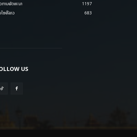
າວການພັດທະນາ
1197
ມໄອທີລາວ
683
OLLOW US