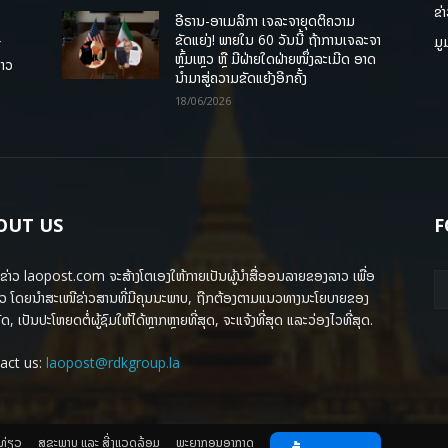
ຂ່
ອີຣານ-ອາເມລິກາ ເຈລະຈາຍຸດຕິຄວາມ
ຂັດແຍ່ງ! ພາຍໃນ 60 ວັນນີ້ ຖ້າການເຈລະຈາ
ມູ
ື
ຫຼົ້ມເຫຼວ ຫຼື ມີຝ່າຍໃດຝ່າຍໜຶ່ງລະເມີດ ອາດ
ລາວ
ນໍາມາສູ່ຄວາມຂັດແຍ້ງອີກຄັ້ງ
18/06/2026
OUT US
F
ຂ່າວ laopost.com ຈະສ້າງໂຕເອງໃຫ້ກາຍເປັນຜູ້ນຳສື່ອອນລາຍຂອງລາວ ເພື່ອ
ວ ໂດຍນຳສະເໜີຂ່າວສານທີ່ມີຄຸນນະພາບ, ຖືກຕ້ອງຕາມແນວທາງນະໂຍບາຍຂອງ
ດ, ເປັນປະໂຫຍດຕໍ່ຜູ້ຊົມໃຫ້ໄດ້ຫຼາກຫຼາຍທີ່ສຸດ, ຈະແຈ້ງທີ່ສຸດ ແລະວ່ອງໄວທີ່ສຸດ.
act us:
laopost@rdkgroup.la
ງທ່ຽວ
ສຸຂະພາບ ແລະ ສີ່ງແວດລ້ອມ
ພະຍາກອນອາກາດ