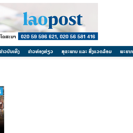
​ຂ່າວບັນເທິງ
​ຂ່າວທ່ອງທ່ຽວ
ສຸຂະພາບ ແລະ ສີ່ງແວດລ້ອມ
ພະຍາກ