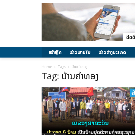
ໜ້າຫຼັກ
ຂ່າວພາຍ​ໃນ
ຂ່າວຕ່າງປະເທດ
Home
Tags
ບ້ານຄໍາທອງ
Tag: ບ້ານຄໍາທອງ