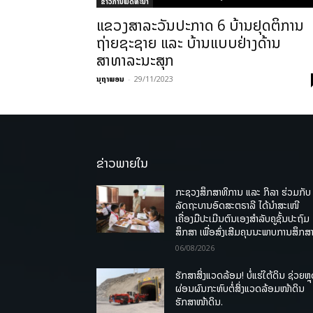
ຂ່າວການພັດທະນາ
ແຂວງສາລະວັນປະກາດ 6 ບ້ານຢຸດຕິການ
ຖ່າຍຊະຊາຍ ແລະ ບ້ານແບບຢ່າງດ້ານ
ສາທາລະນະສຸກ
ນຸຖາພອນ
-
29/11/2023
ຂ່າວພາຍໃນ
ກະຊວງສຶກສາທິການ ແລະ ກິລາ ຮ່ວມກັບ
ລັດຖະບານອົດສະຕຣາລີ ໄດ້ນຳສະເໜີ
ເຄື່ອງມືປະເມີນຕົນເອງສຳລັບຄູຊັ້ນປະຖົມ
ສຶກສາ ເພື່ອສົ່ງເສີມຄຸນນະພາບການສຶກສາ
06/08/2026
ຮັກສາສິ່ງແວດລ້ອມ! ບໍ່ແຮ່ໃຕ້ດິນ ຊ່ວຍຫຼ
ຜ່ອນຜົນກະທົບຕໍ່ສິ່ງແວດລ້ອມໜ້າດິນ
ຮັກສາໜ້າດິນ.