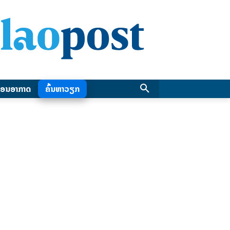
ອນອາກາດ
ຄົ້ນຫາວຽກ