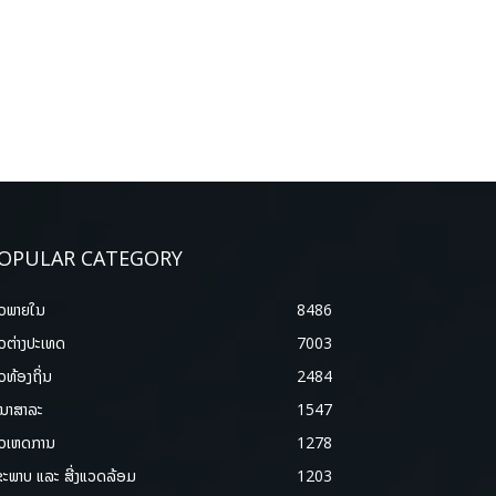
OPULAR CATEGORY
າວພາຍ​ໃນ
8486
າວຕ່າງປະເທດ
7003
າວທ້ອງຖິ່ນ
2484
ນາສາລະ
1547
າວເຫດການ
1278
ຂະພາບ ແລະ ສີ່ງແວດລ້ອມ
1203