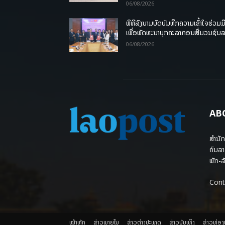
06/08/2026
ພິທີລົງນາມບົດບັນທຶກຄວາມເຂົ້າໃຈຮ່ວມມ
ເພື່ອພັດທະນາບຸກຄະລາກອນສື່ມວນຊົນ
06/08/2026
AB
ສຳນັກ
ຄົນລາ
ພັກ-ລັ
Cont
ໜ້າຫຼັກ
ຂ່າວພາຍ​ໃນ
ຂ່າວຕ່າງປະເທດ
​ຂ່າວບັນເທິງ
​ຂ່າວທ່ອ