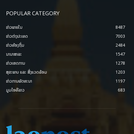
POPULAR CATEGORY
ຂ່າວພາຍ​ໃນ
8487
ຂ່າວຕ່າງປະເທດ
7003
ຂ່າວທ້ອງຖິ່ນ
2484
ນານາສາລະ
1547
ຂ່າວເຫດການ
1278
ສຸຂະພາບ ແລະ ສີ່ງແວດລ້ອມ
1203
ຂ່າວການພັດທະນາ
1197
ມູມໄອທີລາວ
683