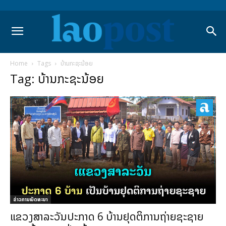
Home
Tags
ບ້ານກະຊະນ້ອຍ
Tag: ບ້ານກະຊະນ້ອຍ
ຂ່າວການພັດທະນາ
ແຂວງສາລະວັນປະກາດ 6 ບ້ານຢຸດຕິການຖ່າຍຊະຊາຍ