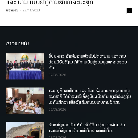
ແລະ ບ້ານແບບຢ່າງດ້ານສາທາລະນະສຸກ
ນຸຖາພອນ
-
29/11/2023
0
ຂ່າວພາຍໃນ
ຍີ່ປຸ່ນ-ລາວ ສົ່ງເສີມສາຍພົວພັນມິດຕະພາບ ແລະ ການ
ຮ່ວມມືອັນດີງາມ ກໍຄືການເປັນຄູ່ຮ່ວມຍຸດທະສາດຮອບ
ດ້ານ.
07/08/2026
ກະຊວງສຶກສາທິການ ແລະ ກິລາ ຮ່ວມກັບລັດຖະບານອົດ
ສະຕຣາລີ ໄດ້ນຳສະເໜີເຄື່ອງມືປະເມີນຕົນເອງສຳລັບຄູຊັ້ນ
ປະຖົມສຶກສາ ເພື່ອສົ່ງເສີມຄຸນນະພາບການສຶກສາ.
06/08/2026
ຮັກສາສິ່ງແວດລ້ອມ! ບໍ່ແຮ່ໃຕ້ດິນ ຊ່ວຍຫຼຸດຜ່ອນຜົນ
ກະທົບຕໍ່ສິ່ງແວດລ້ອມໜ້າດິນຮັກສາໜ້າດິນ.
06/08/2026