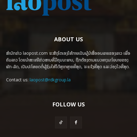
ABOUT US
ສຳນັກຂ່າວ laopost.com ຈະສ້າງໂຕເອງໃຫ້ກາຍເປັນຜູ້ນຳສື່ອອນລາຍຂອງລາວ ເພື່ອ
ຄົນລາວ ໂດຍນຳສະເໜີຂ່າວສານທີ່ມີຄຸນນະພາບ, ຖືກຕ້ອງຕາມແນວທາງນະໂຍບາຍຂອງ
ພັກ-ລັດ, ເປັນປະໂຫຍດຕໍ່ຜູ້ຊົມໃຫ້ໄດ້ຫຼາກຫຼາຍທີ່ສຸດ, ຈະແຈ້ງທີ່ສຸດ ແລະວ່ອງໄວທີ່ສຸດ.
Contact us:
laopost@rdkgroup.la
FOLLOW US