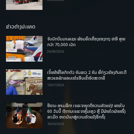
ຂ່າວຕ່າງປະເທດ
ຈັບນັກບິນມາເລເຊຍ ພ້ອມຍຶດເຄື່ອງຂອງກາງ ຢາອີ ຫຼາຍ
ກວ່າ 70,000 ເມັດ
06/08/2026
ເຈົ້າໜ້າທີ່ໄທກັກຕົວ ຄົນລາວ 2 ຄົນ ທີ່ກ່ຽວຂ້ອງກັບຄະດີ
ສາວແອລັກລອບເຮໂຣອີນເຂົ້າອົດສະຕາລີ
16/07/2026
ອີຣານ-ອາເມລິກາ ເຈລະຈາຍຸດຕິຄວາມຂັດແຍ່ງ! ພາຍໃນ
60 ວັນນີ້ ຖ້າການເຈລະຈາຫຼົ້ມເຫຼວ ຫຼື ມີຝ່າຍໃດຝ່າຍໜຶ່ງ
ລະເມີດ ອາດນໍາມາສູ່ຄວາມຂັດແຍ້ງອີກຄັ້ງ
18/06/2026