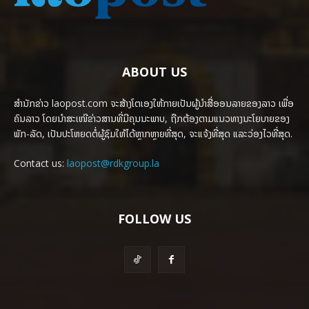
ABOUT US
ສຳນັກຂ່າວ laopost.com ຈະສ້າງໂຕເອງໃຫ້ກາຍເປັນຜູ້ນຳສື່ອອນລາຍຂອງລາວ ເພື່ອ
ຄົນລາວ ໂດຍນຳສະເໜີຂ່າວສານທີ່ມີຄຸນນະພາບ, ຖືກຕ້ອງຕາມແນວທາງນະໂຍບາຍຂອງ
ພັກ-ລັດ, ເປັນປະໂຫຍດຕໍ່ຜູ້ຊົມໃຫ້ໄດ້ຫຼາກຫຼາຍທີ່ສຸດ, ຈະແຈ້ງທີ່ສຸດ ແລະວ່ອງໄວທີ່ສຸດ.
Contact us:
laopost@rdkgroup.la
FOLLOW US