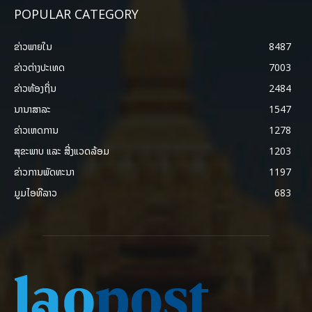
POPULAR CATEGORY
ຂ່າວພາຍ​ໃນ
8487
ຂ່າວຕ່າງປະເທດ
7003
ຂ່າວທ້ອງຖິ່ນ
2484
ນານາສາລະ
1547
ຂ່າວເຫດການ
1278
ສຸຂະພາບ ແລະ ສີ່ງແວດລ້ອມ
1203
ຂ່າວການພັດທະນາ
1197
ມູມໄອທີລາວ
683