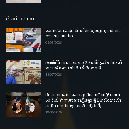
ຂ່າວຕ່າງປະເທດ
ຈັບນັກບິນມາເລເຊຍ ພ້ອມຍຶດເຄື່ອງຂອງກາງ ຢາອີ ຫຼາຍ
ກວ່າ 70,000 ເມັດ
06/08/2026
ເຈົ້າໜ້າທີ່ໄທກັກຕົວ ຄົນລາວ 2 ຄົນ ທີ່ກ່ຽວຂ້ອງກັບຄະດີ
ສາວແອລັກລອບເຮໂຣອີນເຂົ້າອົດສະຕາລີ
16/07/2026
ອີຣານ-ອາເມລິກາ ເຈລະຈາຍຸດຕິຄວາມຂັດແຍ່ງ! ພາຍໃນ
60 ວັນນີ້ ຖ້າການເຈລະຈາຫຼົ້ມເຫຼວ ຫຼື ມີຝ່າຍໃດຝ່າຍໜຶ່ງ
ລະເມີດ ອາດນໍາມາສູ່ຄວາມຂັດແຍ້ງອີກຄັ້ງ
18/06/2026