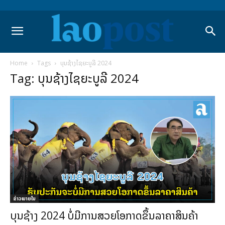
Home
Tags
ບຸນຊ້າງໄຊຍະບູລີ 2024
Tag: ບຸນຊ້າງໄຊຍະບູລີ 2024
ຂ່າວພາຍ​ໃນ
ບຸນຊ້າງ 2024 ບໍ່ມີການສວຍໂອກາດຂຶ້ນລາຄາສິນຄ້າ