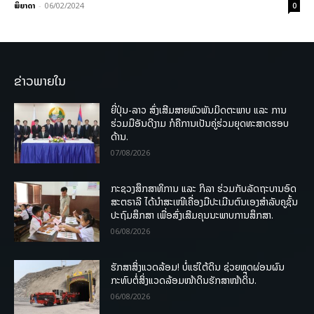
ພິຍາດາ
-
06/02/2024
0
ຂ່າວພາຍໃນ
ຍີ່ປຸ່ນ-ລາວ ສົ່ງເສີມສາຍພົວພັນມິດຕະພາບ ແລະ ການ
ຮ່ວມມືອັນດີງາມ ກໍຄືການເປັນຄູ່ຮ່ວມຍຸດທະສາດຮອບ
ດ້ານ.
07/08/2026
ກະຊວງສຶກສາທິການ ແລະ ກິລາ ຮ່ວມກັບລັດຖະບານອົດ
ສະຕຣາລີ ໄດ້ນຳສະເໜີເຄື່ອງມືປະເມີນຕົນເອງສຳລັບຄູຊັ້ນ
ປະຖົມສຶກສາ ເພື່ອສົ່ງເສີມຄຸນນະພາບການສຶກສາ.
06/08/2026
ຮັກສາສິ່ງແວດລ້ອມ! ບໍ່ແຮ່ໃຕ້ດິນ ຊ່ວຍຫຼຸດຜ່ອນຜົນ
ກະທົບຕໍ່ສິ່ງແວດລ້ອມໜ້າດິນຮັກສາໜ້າດິນ.
06/08/2026