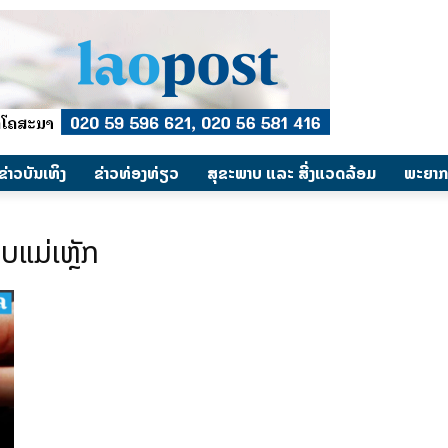
​ຂ່າວບັນເທິງ
​ຂ່າວທ່ອງທ່ຽວ
ສຸຂະພາບ ແລະ ສີ່ງແວດລ້ອມ
ພະຍາກ
ແມ່ເຫຼັກ