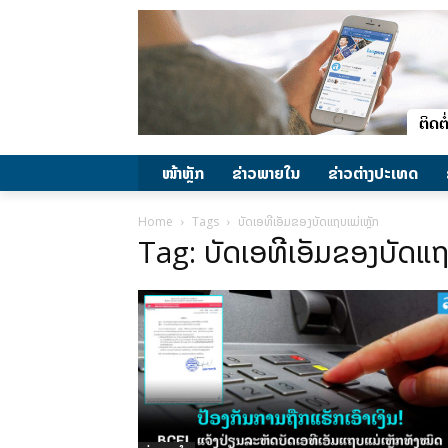
ໜ້າຫຼັກ
ຂ່າວພາຍ​ໃນ
ຂ່າວຕ່າງປະເທດ
Home
Tags
ບັດເອທີເອັມຂອງບັດແຖບແມ່ເຫຼັກ
Tag: ບັດເອທີເອັມຂອງບັດແຖບ