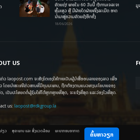
ຂັດແຍ່ງ! ພາຍໃນ 60 ວັນນີ້ ຖ້າການເຈລະຈາ
ມູ
ຸດ
ຫຼົ້ມເຫຼວ ຫຼື ມີຝ່າຍໃດຝ່າຍໜຶ່ງລະເມີດ ອາດ
ນໍາມາສູ່ຄວາມຂັດແຍ້ງອີກຄັ້ງ
18/06/2026
OUT US
F
ຂ່າວ laopost.com ຈະສ້າງໂຕເອງໃຫ້ກາຍເປັນຜູ້ນຳສື່ອອນລາຍຂອງລາວ ເພື່ອ
ວ ໂດຍນຳສະເໜີຂ່າວສານທີ່ມີຄຸນນະພາບ, ຖືກຕ້ອງຕາມແນວທາງນະໂຍບາຍຂອງ
ດ, ເປັນປະໂຫຍດຕໍ່ຜູ້ຊົມໃຫ້ໄດ້ຫຼາກຫຼາຍທີ່ສຸດ, ຈະແຈ້ງທີ່ສຸດ ແລະວ່ອງໄວທີ່ສຸດ.
act us:
laopost@rdkgroup.la
ງທ່ຽວ
ສຸຂະພາບ ແລະ ສີ່ງແວດລ້ອມ
ພະຍາກອນອາກາດ
ຄົ້ນຫາວຽກ