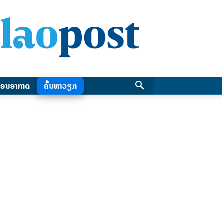
ອນອາກາດ
ຄົ້ນຫາວຽກ