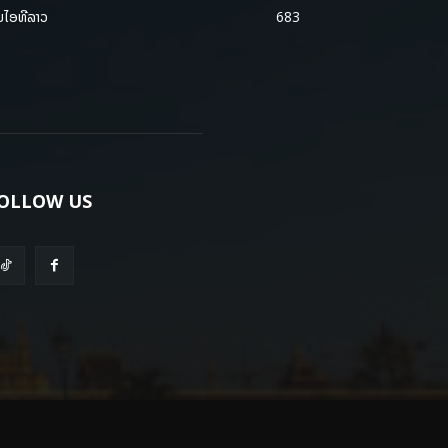
ມໄອທີລາວ
683
OLLOW US