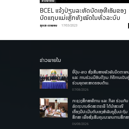
ຂ່າວພາຍ​ໃນ
BCEL ແຈ້ງປ່ຽນລະຫັດບັດເອທີເອັມຂອງ
ບັດແຖບແມ່ເຫຼັກທັງໝົດໃນທົ່ວລະບົບ
ສຸກສະດາພອນ
-
17/03/2023
ຂ່າວພາຍໃນ
ຍີ່ປຸ່ນ-ລາວ ສົ່ງເສີມສາຍພົວພັນມິດຕະພາ
ແລະ ການຮ່ວມມືອັນດີງາມ ກໍຄືການເປັນຄູ
ຮ່ວມຍຸດທະສາດຮອບດ້ານ.
07/08/2026
ກະຊວງສຶກສາທິການ ແລະ ກິລາ ຮ່ວມກັບ
ລັດຖະບານອົດສະຕຣາລີ ໄດ້ນຳສະເໜີ
ເຄື່ອງມືປະເມີນຕົນເອງສຳລັບຄູຊັ້ນປະຖົມ
ສຶກສາ ເພື່ອສົ່ງເສີມຄຸນນະພາບການສຶກສາ
06/08/2026