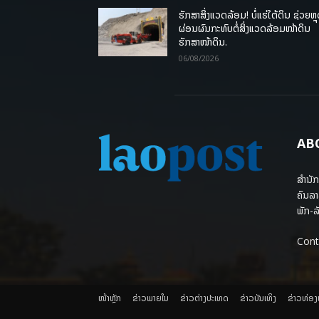
ຮັກສາສິ່ງແວດລ້ອມ! ບໍ່ແຮ່ໃຕ້ດິນ ຊ່ວຍຫຼ
ຜ່ອນຜົນກະທົບຕໍ່ສິ່ງແວດລ້ອມໜ້າດິນ
ຮັກສາໜ້າດິນ.
06/08/2026
AB
ສຳນັກ
ຄົນລາ
ພັກ-ລັ
Cont
ໜ້າຫຼັກ
ຂ່າວພາຍ​ໃນ
ຂ່າວຕ່າງປະເທດ
​ຂ່າວບັນເທິງ
​ຂ່າວທ່ອ