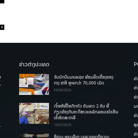
0
ຂ່າວຕ່າງປະເທດ
P
ບ
ຈັບນັກບິນມາເລເຊຍ ພ້ອມຍຶດເຄື່ອງຂອງ
ຂ່
່
ກາງ ຢາອີ ຫຼາຍກວ່າ 70,000 ເມັດ
ຂ່
06/08/2026
ຂ່
ເຈົ້າໜ້າທີ່ໄທກັກຕົວ ຄົນລາວ 2 ຄົນ ທີ່
ນາ
ກ່ຽວຂ້ອງກັບຄະດີສາວແອລັກລອບເຮໂຣອີນ
ຂ່
ເຂົ້າອົດສະຕາລີ
ສຸ
.
16/07/2026
ຂ່
ອີຣານ-ອາເມລິກາ ເຈລະຈາຍຸດຕິຄວາມ