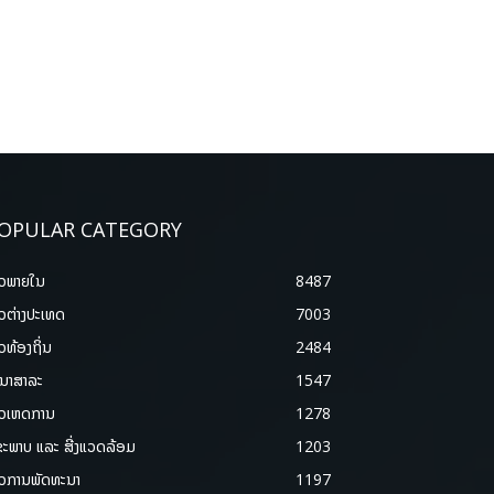
OPULAR CATEGORY
າວພາຍ​ໃນ
8487
າວຕ່າງປະເທດ
7003
າວທ້ອງຖິ່ນ
2484
ນາສາລະ
1547
າວເຫດການ
1278
ຂະພາບ ແລະ ສີ່ງແວດລ້ອມ
1203
າວການພັດທະນາ
1197