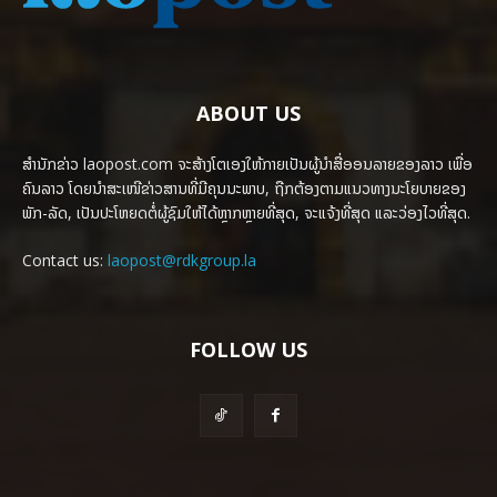
ABOUT US
ສຳນັກຂ່າວ laopost.com ຈະສ້າງໂຕເອງໃຫ້ກາຍເປັນຜູ້ນຳສື່ອອນລາຍຂອງລາວ ເພື່ອ
ຄົນລາວ ໂດຍນຳສະເໜີຂ່າວສານທີ່ມີຄຸນນະພາບ, ຖືກຕ້ອງຕາມແນວທາງນະໂຍບາຍຂອງ
ພັກ-ລັດ, ເປັນປະໂຫຍດຕໍ່ຜູ້ຊົມໃຫ້ໄດ້ຫຼາກຫຼາຍທີ່ສຸດ, ຈະແຈ້ງທີ່ສຸດ ແລະວ່ອງໄວທີ່ສຸດ.
Contact us:
laopost@rdkgroup.la
FOLLOW US