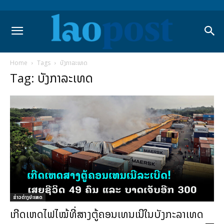
Home
Tags
ບັງກາລະເທດ
Tag: ບັງກາລະເທດ
ຂ່າວຕ່າງປະເທດ
ເກີດເຫດໄຟໄໝ້ທີ່ສາງຕູ້ຄອນເທນເນີໃນບັງກະລາເທດ