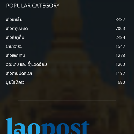
POPULAR CATEGORY
ຂ່າວພາຍ​ໃນ
8487
ຂ່າວຕ່າງປະເທດ
7003
ຂ່າວທ້ອງຖິ່ນ
2484
ນານາສາລະ
1547
ຂ່າວເຫດການ
1278
ສຸຂະພາບ ແລະ ສີ່ງແວດລ້ອມ
1203
ຂ່າວການພັດທະນາ
1197
ມູມໄອທີລາວ
683