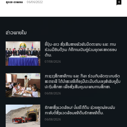
ສຸກສະດາພອນ
-
06/06/2022
0
ຂ່າວພາຍໃນ
ຍີ່ປຸ່ນ-ລາວ ສົ່ງເສີມສາຍພົວພັນມິດຕະພາບ ແລະ ການ
ຮ່ວມມືອັນດີງາມ ກໍຄືການເປັນຄູ່ຮ່ວມຍຸດທະສາດຮອບ
ດ້ານ.
07/08/2026
ກະຊວງສຶກສາທິການ ແລະ ກິລາ ຮ່ວມກັບລັດຖະບານອົດ
ສະຕຣາລີ ໄດ້ນຳສະເໜີເຄື່ອງມືປະເມີນຕົນເອງສຳລັບຄູຊັ້ນ
ປະຖົມສຶກສາ ເພື່ອສົ່ງເສີມຄຸນນະພາບການສຶກສາ.
06/08/2026
ຮັກສາສິ່ງແວດລ້ອມ! ບໍ່ແຮ່ໃຕ້ດິນ ຊ່ວຍຫຼຸດຜ່ອນຜົນ
ກະທົບຕໍ່ສິ່ງແວດລ້ອມໜ້າດິນຮັກສາໜ້າດິນ.
06/08/2026