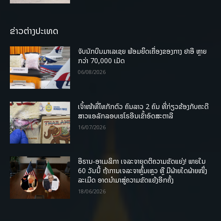
ຂ່າວຕ່າງປະເທດ
ຈັບນັກບິນມາເລເຊຍ ພ້ອມຍຶດເຄື່ອງຂອງກາງ ຢາອີ ຫຼາຍ
ກວ່າ 70,000 ເມັດ
06/08/2026
ເຈົ້າໜ້າທີ່ໄທກັກຕົວ ຄົນລາວ 2 ຄົນ ທີ່ກ່ຽວຂ້ອງກັບຄະດີ
ສາວແອລັກລອບເຮໂຣອີນເຂົ້າອົດສະຕາລີ
16/07/2026
ອີຣານ-ອາເມລິກາ ເຈລະຈາຍຸດຕິຄວາມຂັດແຍ່ງ! ພາຍໃນ
60 ວັນນີ້ ຖ້າການເຈລະຈາຫຼົ້ມເຫຼວ ຫຼື ມີຝ່າຍໃດຝ່າຍໜຶ່ງ
ລະເມີດ ອາດນໍາມາສູ່ຄວາມຂັດແຍ້ງອີກຄັ້ງ
18/06/2026