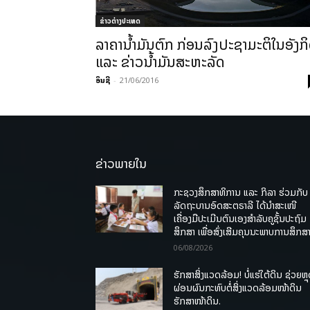
ຂ່າວຕ່າງປະເທດ
ລາຄານໍ້າມັນຕົກ ກ່ອນລົງປະຊາມະຕິໃນອັງກ
ແລະ ຂ່າວນໍ້າມັນສະຫະລັດ
ອິນຊີ
-
21/06/2016
ຂ່າວພາຍໃນ
ກະຊວງສຶກສາທິການ ແລະ ກິລາ ຮ່ວມກັບ
ລັດຖະບານອົດສະຕຣາລີ ໄດ້ນຳສະເໜີ
ເຄື່ອງມືປະເມີນຕົນເອງສຳລັບຄູຊັ້ນປະຖົມ
ສຶກສາ ເພື່ອສົ່ງເສີມຄຸນນະພາບການສຶກສາ
06/08/2026
ຮັກສາສິ່ງແວດລ້ອມ! ບໍ່ແຮ່ໃຕ້ດິນ ຊ່ວຍຫຼ
ຜ່ອນຜົນກະທົບຕໍ່ສິ່ງແວດລ້ອມໜ້າດິນ
ຮັກສາໜ້າດິນ.