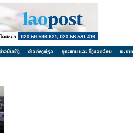
​ຂ່າວບັນເທິງ
​ຂ່າວທ່ອງທ່ຽວ
ສຸຂະພາບ ແລະ ສີ່ງແວດລ້ອມ
ພະຍາກ