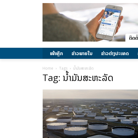
ໜ້າຫຼັກ
ຂ່າວພາຍ​ໃນ
ຂ່າວຕ່າງປະເທດ
Home
Tags
ນໍ້າມັນສະຫະລັດ
Tag: ນໍ້າມັນສະຫະລັດ