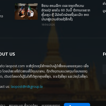
ຂ່
ອີຣານ-ອາເມລິກາ ເຈລະຈາຍຸດຕິຄວາມ
ຂັດແຍ່ງ! ພາຍໃນ 60 ວັນນີ້ ຖ້າການເຈລະຈາ
ມູ
ື
ຫຼົ້ມເຫຼວ ຫຼື ມີຝ່າຍໃດຝ່າຍໜຶ່ງລະເມີດ ອາດ
ລາວ
ນໍາມາສູ່ຄວາມຂັດແຍ້ງອີກຄັ້ງ
18/06/2026
OUT US
F
ຂ່າວ laopost.com ຈະສ້າງໂຕເອງໃຫ້ກາຍເປັນຜູ້ນຳສື່ອອນລາຍຂອງລາວ ເພື່ອ
ວ ໂດຍນຳສະເໜີຂ່າວສານທີ່ມີຄຸນນະພາບ, ຖືກຕ້ອງຕາມແນວທາງນະໂຍບາຍຂອງ
ດ, ເປັນປະໂຫຍດຕໍ່ຜູ້ຊົມໃຫ້ໄດ້ຫຼາກຫຼາຍທີ່ສຸດ, ຈະແຈ້ງທີ່ສຸດ ແລະວ່ອງໄວທີ່ສຸດ.
act us:
laopost@rdkgroup.la
ງທ່ຽວ
ສຸຂະພາບ ແລະ ສີ່ງແວດລ້ອມ
ພະຍາກອນອາກາດ