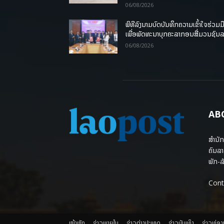
06/08/2026
ພິທີລົງນາມບົດບັນທຶກຄວາມເຂົ້າໃຈຮ່ວມມ
ເພື່ອພັດທະນາບຸກຄະລາກອນສື່ມວນຊົນ
06/08/2026
AB
ສຳນັກ
ຄົນລາ
ພັກ-ລັ
Cont
ໜ້າຫຼັກ
ຂ່າວພາຍ​ໃນ
ຂ່າວຕ່າງປະເທດ
​ຂ່າວບັນເທິງ
​ຂ່າວທ່ອ