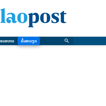
ອນອາກາດ
ຄົ້ນຫາວຽກ