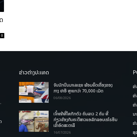
ິດ
0
ຂ່າວຕ່າງປະເທດ
P
ຈັບນັກບິນມາເລເຊຍ ພ້ອມຍຶດເຄື່ອງຂອງ
ຂ່
ກາງ ຢາອີ ຫຼາຍກວ່າ 70,000 ເມັດ
ຂ່
06/08/2026
.
ຂ່
ເຈົ້າໜ້າທີ່ໄທກັກຕົວ ຄົນລາວ 2 ຄົນ ທີ່
ນາ
ກ່ຽວຂ້ອງກັບຄະດີສາວແອລັກລອບເຮໂຣອີນ
ຸດ
ຂ່
ເຂົ້າອົດສະຕາລີ
ສຸ
16/07/2026