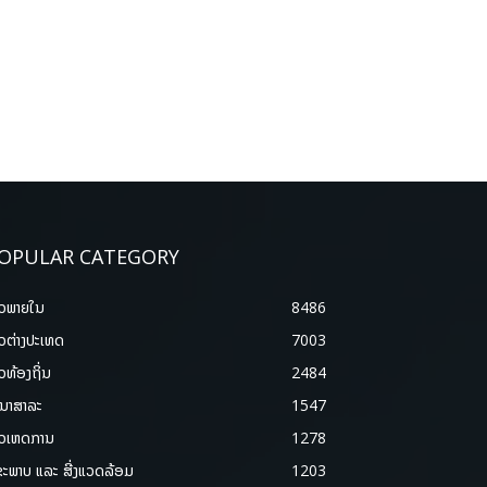
OPULAR CATEGORY
າວພາຍ​ໃນ
8486
າວຕ່າງປະເທດ
7003
າວທ້ອງຖິ່ນ
2484
ນາສາລະ
1547
າວເຫດການ
1278
ຂະພາບ ແລະ ສີ່ງແວດລ້ອມ
1203