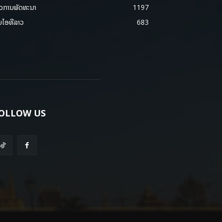
າວການພັດທະນາ
1197
ມໄອທີລາວ
683
OLLOW US