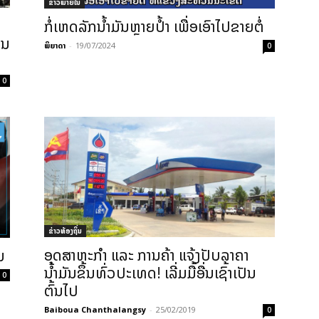
ຂ່າວພາຍ​ໃນ
ກໍ່ເຫດລັກນໍ້າມັນຫຼາຍປໍ້າ ເພື່ອເອົາໄປຂາຍຕໍ່
ີນ
ພິຍາດາ
-
19/07/2024
0
0
ຂ່າວທ້ອງຖິ່ນ
ອຸດສາຫະກຳ ແລະ ການຄ້າ ແຈ້ງປັບລາຄາ
ນ
ນໍ້າມັນຂຶ້ນທົ່ວປະເທດ! ເລີ່ມມື້ອື່ນເຊົ້າເປັນ
0
ຕົ້ນໄປ
Baiboua Chanthalangsy
-
25/02/2019
0