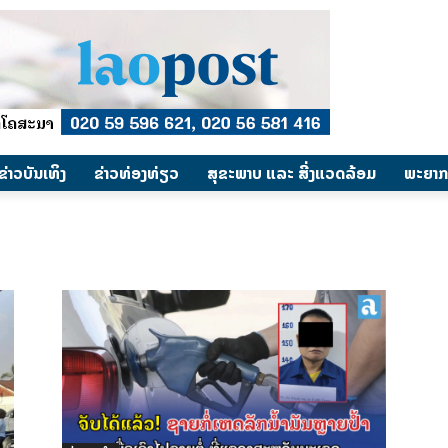
​ຂ່າວບັນເທິງ
​ຂ່າວທ່ອງທ່ຽວ
ສຸຂະພາບ ແລະ ສີ່ງແວດລ້ອມ
ພະຍາກ