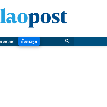
ອນອາກາດ
ຄົ້ນຫາວຽກ