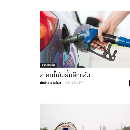
ຂ່າວພາຍ​ໃນ
ລາຄານໍ້າມັນຂຶ້ນອີກແລ້ວ
ນັກຂ່າວ ລາວໂພສ
-
07/12/2017