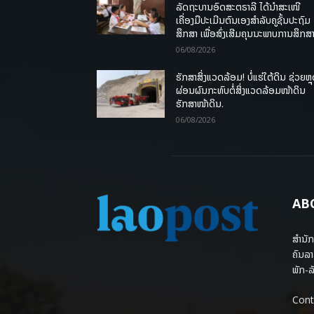
ລັດຖະບານອົດສະຕຣາລີ ໄດ້ນຳສະເໜີ
ເຄື່ອງມືປະເມີນຕົນເອງສຳລັບຄູຊັ້ນປະຖົມ
ສຶກສາ ເພື່ອສົ່ງເສີມຄຸນນະພາບການສຶກສາ
06/08/2026
ຮັກສາສິ່ງແວດລ້ອມ! ບໍ່ແຮ່ໃຕ້ດິນ ຊ່ວຍຫຼ
ຜ່ອນຜົນກະທົບຕໍ່ສິ່ງແວດລ້ອມໜ້າດິນ
ຮັກສາໜ້າດິນ.
06/08/2026
AB
ສຳນັກ
ຄົນລາ
ພັກ-ລັ
Cont