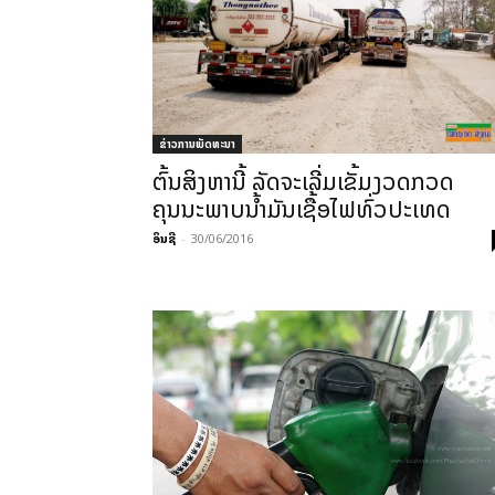
ຂ່າວການພັດທະນາ
ຕົ້ນສິງຫານີ້ ລັດຈະເລີ່ມເຂັ້ມງວດກວດ
ຄຸນນະພາບນ້ຳມັນເຊື້ອໄຟທົ່ວປະເທດ
ອິນຊີ
-
30/06/2016