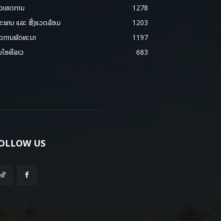
າວເຫດການ
1278
ຂະພາບ ແລະ ສີ່ງແວດລ້ອມ
1203
າວການພັດທະນາ
1197
ມໄອທີລາວ
683
OLLOW US