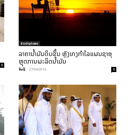
ຂ່າວຕ່າງປະເທດ
ລາຄາ​ນໍ້າມັນ​ດິບ​ຂຶ້ນ ຫຼັງ​​ເກງ​ກຳ​ໄລ​ແຜນ​ຊາ​ອຸ​
ຫຼຸດ​ການ​ຜະລິດ​ນໍ້າມັນ
0
ອິນຊີ
-
27/04/2016
0