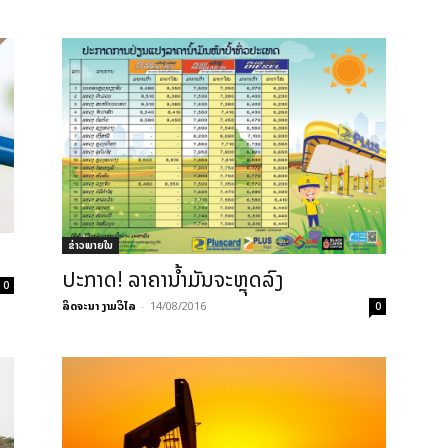
ຂ່າວພາຍ​ໃນ
ປະກາດ! ລາຄານໍ້າມັນຈະຫຼຸດລົງ
0
ລິດຈະນາ ງາມວິໄລ
-
14/08/2016
0