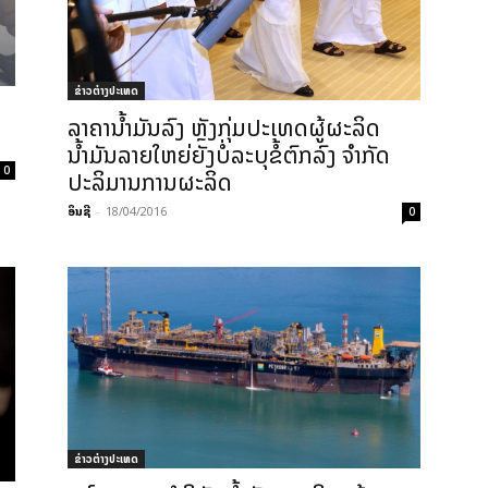
ຂ່າວຕ່າງປະເທດ
​
ລາຄາ​ນໍ້າມັນ​ລົງ ຫຼັງ​ກຸ່ມ​ປະ​ເທດ​ຜູ້​ຜະລິດ​
ນໍ້າມັນ​ລາຍ​ໃຫຍ່​ຍັງ​ບໍ່ລະບຸ​ຂໍ້​ຕົກລົງ ​ຈຳກັດ​
0
ປະລິມານ​ການ​ຜະລິດ
ອິນຊີ
-
18/04/2016
0
ຂ່າວຕ່າງປະເທດ