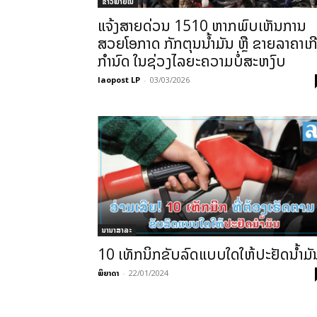
ຂ່າວພາຍ​ໃນ
ແຈ້ງສາຍດ່ວນ 1510 ຫາກພົບເຫັນການ
ສວຍໂອກາດ ກັກຕຸນນໍ້າມັນ ຫຼື ຂາຍລາຄາເກ
ກຳນົດ ໃນຊ່ວງໄລຍະຄວາມບໍ່ສະຫງົບ
laopost LP
-
03/03/2026
ນານາສາລະ
10 ເທັກນິກຂັບລົດແບບໃດໃຫ້ປະຢັດນຳ້ມັ
ພິຍາດາ
-
22/01/2024