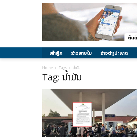
ໜ້າຫຼັກ
ຂ່າວພາຍ​ໃນ
ຂ່າວຕ່າງປະເທດ
Home
Tags
ນໍ້າມັນ
Tag: ນໍ້າມັນ