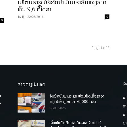
​ເປ​ໂຕ​ບຣາສ ບໍລິສັດ​ນໍ້າມັນ​ບຣາຊິນ​ແຈ້ງຂາດ
ທຶນ 9,6 ຕື້​ໂດ​ລາ
ອິນຊີ
-
22/03/2016
0
0
Page 1 of 2
ຂ່າວຕ່າງປະເທດ
P
ບ
ຈັບນັກບິນມາເລເຊຍ ພ້ອມຍຶດເຄື່ອງຂອງ
ຂ່
່
ກາງ ຢາອີ ຫຼາຍກວ່າ 70,000 ເມັດ
ຂ່
06/08/2026
ຂ່
ເຈົ້າໜ້າທີ່ໄທກັກຕົວ ຄົນລາວ 2 ຄົນ ທີ່
ນາ