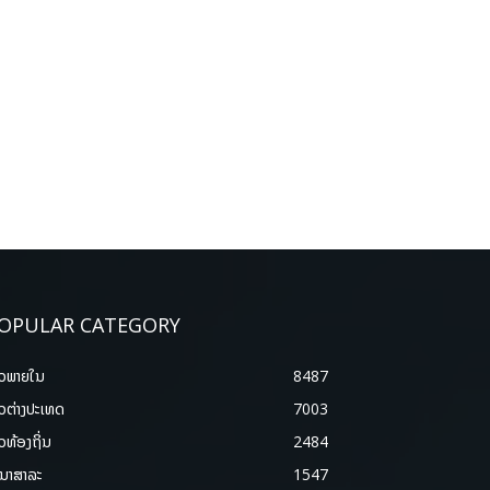
OPULAR CATEGORY
າວພາຍ​ໃນ
8487
າວຕ່າງປະເທດ
7003
າວທ້ອງຖິ່ນ
2484
ນາສາລະ
1547