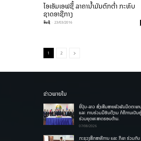
ໄອ​ເອັມ​ເອຟຊີ້ ລາຄາ​ນໍ້າມັນ​ຕົກຕໍ່າ ກະທົບ
ຊາດ​ອາຊີ​ກາງ
ອິນຊີ
-
23/03/2016
1
2
ຂ່າວພາຍໃນ
ຍີ່ປຸ່ນ-ລາວ ສົ່ງເສີມສາຍພົວພັນມິດຕະພາ
ແລະ ການຮ່ວມມືອັນດີງາມ ກໍຄືການເປັນຄູ
ຮ່ວມຍຸດທະສາດຮອບດ້ານ.
07/08/2026
ກະຊວງສຶກສາທິການ ແລະ ກິລາ ຮ່ວມກັບ