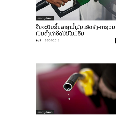
ຂ່າວຕ່າງປະເທດ
ຈີນ​ຈະ​ປັບຂຶ້ນ​ລາຄານໍ້າມັນ​ແອັດ​ຊັງ-ກາ​ຊວນ 
ເປັນຄັ້ງ​ທຳ​ອິດ​​ປີ​ນີ້ໃນ​ມື້​ອື່ນ
ອິນຊີ
-
26/04/2016
ຂ່າວຕ່າງປະເທດ