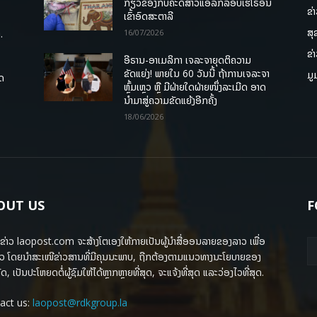
ກ່ຽວຂ້ອງກັບຄະດີສາວແອລັກລອບເຮໂຣອີນ
ຂ່
ເຂົ້າອົດສະຕາລີ
ສຸ
.
16/07/2026
ຂ່
ອີຣານ-ອາເມລິກາ ເຈລະຈາຍຸດຕິຄວາມ
ຂັດແຍ່ງ! ພາຍໃນ 60 ວັນນີ້ ຖ້າການເຈລະຈາ
ມູ
ຸດ
ຫຼົ້ມເຫຼວ ຫຼື ມີຝ່າຍໃດຝ່າຍໜຶ່ງລະເມີດ ອາດ
ນໍາມາສູ່ຄວາມຂັດແຍ້ງອີກຄັ້ງ
18/06/2026
OUT US
F
ຂ່າວ laopost.com ຈະສ້າງໂຕເອງໃຫ້ກາຍເປັນຜູ້ນຳສື່ອອນລາຍຂອງລາວ ເພື່ອ
ວ ໂດຍນຳສະເໜີຂ່າວສານທີ່ມີຄຸນນະພາບ, ຖືກຕ້ອງຕາມແນວທາງນະໂຍບາຍຂອງ
ດ, ເປັນປະໂຫຍດຕໍ່ຜູ້ຊົມໃຫ້ໄດ້ຫຼາກຫຼາຍທີ່ສຸດ, ຈະແຈ້ງທີ່ສຸດ ແລະວ່ອງໄວທີ່ສຸດ.
act us:
laopost@rdkgroup.la