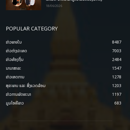
18/06/2026
POPULAR CATEGORY
ຂ່າວພາຍ​ໃນ
8487
ຂ່າວຕ່າງປະເທດ
7003
ຂ່າວທ້ອງຖິ່ນ
2484
ນານາສາລະ
1547
ຂ່າວເຫດການ
1278
ສຸຂະພາບ ແລະ ສີ່ງແວດລ້ອມ
1203
ຂ່າວການພັດທະນາ
1197
ມູມໄອທີລາວ
683