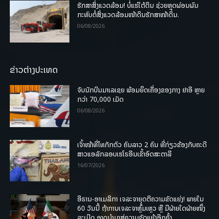
ຮັກສາສິ່ງແວດລ້ອມ! ບໍ່ແຮ່ໃຕ້ດິນ ຊ່ວຍຫຼຸດຜ່ອນຜົນ
ກະທົບຕໍ່ສິ່ງແວດລ້ອມໜ້າດິນຮັກສາໜ້າດິນ.
06/08/2026
ຂ່າວຕ່າງປະເທດ
ຈັບນັກບິນມາເລເຊຍ ພ້ອມຍຶດເຄື່ອງຂອງກາງ ຢາອີ ຫຼາຍ
ກວ່າ 70,000 ເມັດ
06/08/2026
ເຈົ້າໜ້າທີ່ໄທກັກຕົວ ຄົນລາວ 2 ຄົນ ທີ່ກ່ຽວຂ້ອງກັບຄະດີ
ສາວແອລັກລອບເຮໂຣອີນເຂົ້າອົດສະຕາລີ
16/07/2026
ອີຣານ-ອາເມລິກາ ເຈລະຈາຍຸດຕິຄວາມຂັດແຍ່ງ! ພາຍໃນ
60 ວັນນີ້ ຖ້າການເຈລະຈາຫຼົ້ມເຫຼວ ຫຼື ມີຝ່າຍໃດຝ່າຍໜຶ່ງ
ລະເມີດ ອາດນໍາມາສູ່ຄວາມຂັດແຍ້ງອີກຄັ້ງ