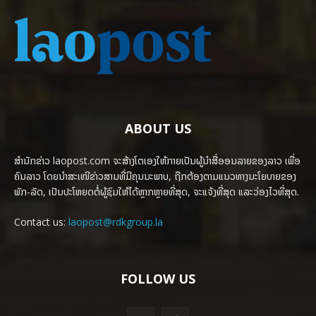
ABOUT US
ສຳນັກຂ່າວ laopost.com ຈະສ້າງໂຕເອງໃຫ້ກາຍເປັນຜູ້ນຳສື່ອອນລາຍຂອງລາວ ເພື່ອ
ຄົນລາວ ໂດຍນຳສະເໜີຂ່າວສານທີ່ມີຄຸນນະພາບ, ຖືກຕ້ອງຕາມແນວທາງນະໂຍບາຍຂອງ
ພັກ-ລັດ, ເປັນປະໂຫຍດຕໍ່ຜູ້ຊົມໃຫ້ໄດ້ຫຼາກຫຼາຍທີ່ສຸດ, ຈະແຈ້ງທີ່ສຸດ ແລະວ່ອງໄວທີ່ສຸດ.
Contact us:
laopost@rdkgroup.la
FOLLOW US