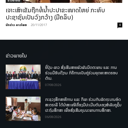
ຂ່າວພາຍ​ໃນ
ເຈາະເສົາເຂັມຖືກທໍ່ນໍ້າປະປາຂະໜາດໃຫຍ່ ກະທົບ
ປະຊາຊົນເປັນວົງກວ້າງ (ມີຄລິບ)
ນັກຂ່າວ ລາວໂພສ
-
20/11/2017
0
ຂ່າວພາຍໃນ
ຍີ່ປຸ່ນ-ລາວ ສົ່ງເສີມສາຍພົວພັນມິດຕະພາບ ແລະ ການ
ຮ່ວມມືອັນດີງາມ ກໍຄືການເປັນຄູ່ຮ່ວມຍຸດທະສາດຮອບ
ດ້ານ.
07/08/2026
ກະຊວງສຶກສາທິການ ແລະ ກິລາ ຮ່ວມກັບລັດຖະບານອົດ
ສະຕຣາລີ ໄດ້ນຳສະເໜີເຄື່ອງມືປະເມີນຕົນເອງສຳລັບຄູຊັ້ນ
ປະຖົມສຶກສາ ເພື່ອສົ່ງເສີມຄຸນນະພາບການສຶກສາ.
06/08/2026