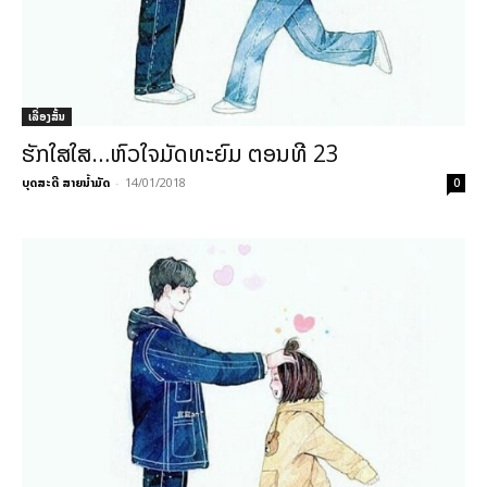
ເລື່ອງສັ້ນ
ຮັກໃສໃສ…ຫົວໃຈມັດທະຍົມ ຕອນທີ 23
ບຸດສະດີ ສາຍນ້ຳມັດ
-
14/01/2018
0