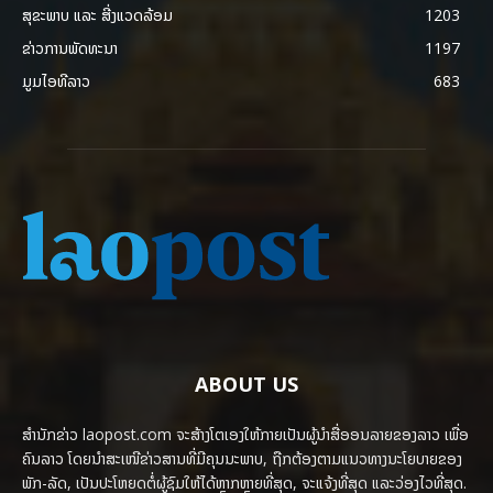
ສຸຂະພາບ ແລະ ສີ່ງແວດລ້ອມ
1203
ຂ່າວການພັດທະນາ
1197
ມູມໄອທີລາວ
683
ABOUT US
ສຳນັກຂ່າວ laopost.com ຈະສ້າງໂຕເອງໃຫ້ກາຍເປັນຜູ້ນຳສື່ອອນລາຍຂອງລາວ ເພື່ອ
ຄົນລາວ ໂດຍນຳສະເໜີຂ່າວສານທີ່ມີຄຸນນະພາບ, ຖືກຕ້ອງຕາມແນວທາງນະໂຍບາຍຂອງ
ພັກ-ລັດ, ເປັນປະໂຫຍດຕໍ່ຜູ້ຊົມໃຫ້ໄດ້ຫຼາກຫຼາຍທີ່ສຸດ, ຈະແຈ້ງທີ່ສຸດ ແລະວ່ອງໄວທີ່ສຸດ.