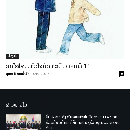
ເລື່ອງສັ້ນ
ຮັກໃສໃສ…ຫົວໃຈມັດທະຍົມ ຕອນທີ 11
ບຸດສະດີ ສາຍນ້ຳມັດ
-
04/01/2018
0
ຂ່າວພາຍໃນ
ຍີ່ປຸ່ນ-ລາວ ສົ່ງເສີມສາຍພົວພັນມິດຕະພາບ ແລະ ການ
ຮ່ວມມືອັນດີງາມ ກໍຄືການເປັນຄູ່ຮ່ວມຍຸດທະສາດຮອບ
ດ້ານ.