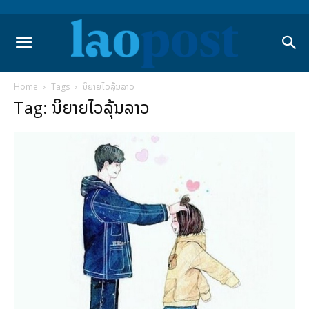
Home
Tags
ນິຍາຍໄວລຸ້ນລາວ
Tag: ນິຍາຍໄວລຸ້ນລາວ