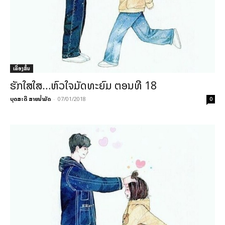
ເລື່ອງສັ້ນ
ຮັກໃສໃສ…ຫົວໃຈມັດທະຍົມ ຕອນທີ 18
ບຸດສະດີ ສາຍນ້ຳມັດ
-
07/01/2018
0