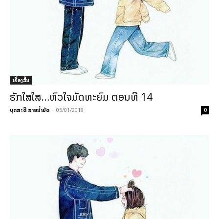
ເລື່ອງສັ້ນ
ຮັກໃສໃສ…ຫົວໃຈມັດທະຍົມ ຕອນທີ 14
ບຸດສະດີ ສາຍນ້ຳມັດ
-
05/01/2018
0