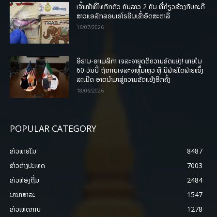
ເຈົ້າໜ້າທີ່ໄທກັກຕົວ ຄົນລາວ 2 ຄົນ ທີ່ກ່ຽວຂ້ອງກັບຄະດີ
ສາວແອລັກລອບເຮໂຣອີນເຂົ້າອົດສະຕາລີ
16/07/2026
ອີຣານ-ອາເມລິກາ ເຈລະຈາຍຸດຕິຄວາມຂັດແຍ່ງ! ພາຍໃນ
60 ວັນນີ້ ຖ້າການເຈລະຈາຫຼົ້ມເຫຼວ ຫຼື ມີຝ່າຍໃດຝ່າຍໜຶ່ງ
ລະເມີດ ອາດນໍາມາສູ່ຄວາມຂັດແຍ້ງອີກຄັ້ງ
18/06/2026
POPULAR CATEGORY
ຂ່າວພາຍ​ໃນ
8487
ຂ່າວຕ່າງປະເທດ
7003
ຂ່າວທ້ອງຖິ່ນ
2484
ນານາສາລະ
1547
ຂ່າວເຫດການ
1278