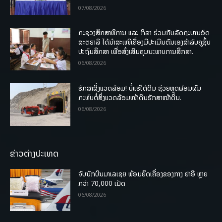
07/08/2026
ກະຊວງສຶກສາທິການ ແລະ ກິລາ ຮ່ວມກັບລັດຖະບານອົດ
ສະຕຣາລີ ໄດ້ນຳສະເໜີເຄື່ອງມືປະເມີນຕົນເອງສຳລັບຄູຊັ້ນ
ປະຖົມສຶກສາ ເພື່ອສົ່ງເສີມຄຸນນະພາບການສຶກສາ.
06/08/2026
ຮັກສາສິ່ງແວດລ້ອມ! ບໍ່ແຮ່ໃຕ້ດິນ ຊ່ວຍຫຼຸດຜ່ອນຜົນ
ກະທົບຕໍ່ສິ່ງແວດລ້ອມໜ້າດິນຮັກສາໜ້າດິນ.
06/08/2026
ຂ່າວຕ່າງປະເທດ
ຈັບນັກບິນມາເລເຊຍ ພ້ອມຍຶດເຄື່ອງຂອງກາງ ຢາອີ ຫຼາຍ
ກວ່າ 70,000 ເມັດ
06/08/2026