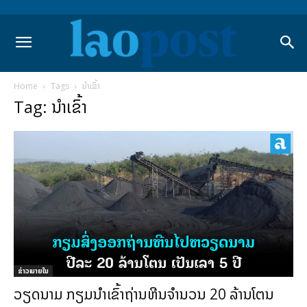
Home
Tags
ນຳເຂົ້າ
Tag: ນຳເຂົ້າ
ຂ່າວພາຍ​ໃນ
ວຽດນາມ ກຽມນໍາເຂົ້າຖ່ານຫີນຈໍານວນ 20 ລ້ານໂຕນ