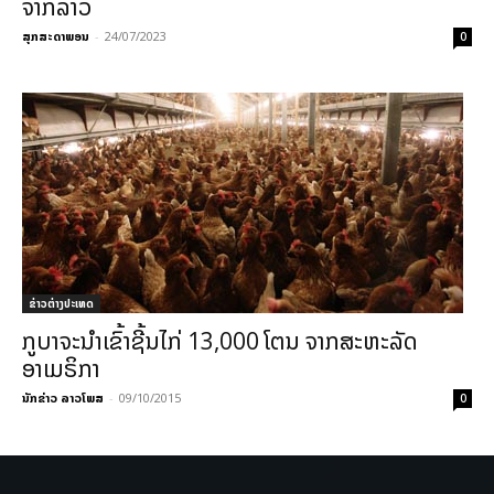
ຈາກລາວ
ສຸກສະດາພອນ
-
24/07/2023
0
ຂ່າວຕ່າງປະເທດ
ກູບາຈະນຳເຂົ້າຊີ້ນໄກ່ 13,000 ໂຕນ ຈາກສະຫະລັດ
ອາເມຣິກາ
ນັກຂ່າວ ລາວໂພສ
-
09/10/2015
0