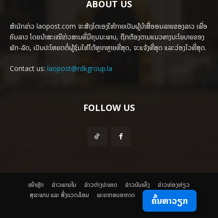
ABOUT US
ສຳນັກຂ່າວ laopost.com ຈະສ້າງໂຕເອງໃຫ້ກາຍເປັນຜູ້ນຳສື່ອອນລາຍຂອງລາວ ເພື່ອ
ຄົນລາວ ໂດຍນຳສະເໜີຂ່າວສານທີ່ມີຄຸນນະພາບ, ຖືກຕ້ອງຕາມແນວທາງນະໂຍບາຍຂອງ
ພັກ-ລັດ, ເປັນປະໂຫຍດຕໍ່ຜູ້ຊົມໃຫ້ໄດ້ຫຼາກຫຼາຍທີ່ສຸດ, ຈະແຈ້ງທີ່ສຸດ ແລະວ່ອງໄວທີ່ສຸດ.
Contact us:
laopost@rdkgroup.la
FOLLOW US
ໜ້າຫຼັກ
ຂ່າວພາຍ​ໃນ
ຂ່າວຕ່າງປະເທດ
​ຂ່າວບັນເທິງ
​ຂ່າວທ່ອງທ່ຽວ
ສຸຂະພາບ ແລະ ສີ່ງແວດລ້ອມ
ພະຍາກອນອາກາດ
ຄົ້ນຫາວຽກ