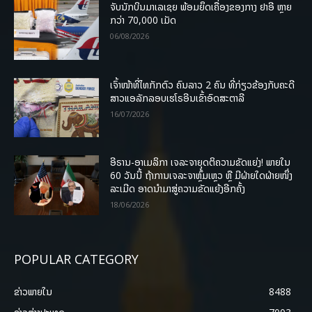
ຈັບນັກບິນມາເລເຊຍ ພ້ອມຍຶດເຄື່ອງຂອງກາງ ຢາອີ ຫຼາຍ
ກວ່າ 70,000 ເມັດ
06/08/2026
ເຈົ້າໜ້າທີ່ໄທກັກຕົວ ຄົນລາວ 2 ຄົນ ທີ່ກ່ຽວຂ້ອງກັບຄະດີ
ສາວແອລັກລອບເຮໂຣອີນເຂົ້າອົດສະຕາລີ
16/07/2026
ອີຣານ-ອາເມລິກາ ເຈລະຈາຍຸດຕິຄວາມຂັດແຍ່ງ! ພາຍໃນ
60 ວັນນີ້ ຖ້າການເຈລະຈາຫຼົ້ມເຫຼວ ຫຼື ມີຝ່າຍໃດຝ່າຍໜຶ່ງ
ລະເມີດ ອາດນໍາມາສູ່ຄວາມຂັດແຍ້ງອີກຄັ້ງ
18/06/2026
POPULAR CATEGORY
ຂ່າວພາຍ​ໃນ
8488