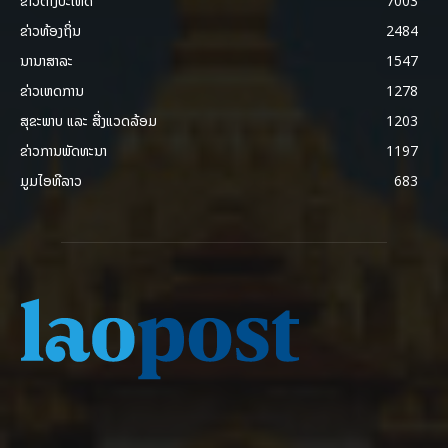
ຂ່າວຕ່າງປະເທດ
7003
ຂ່າວທ້ອງຖິ່ນ
2484
ນານາສາລະ
1547
ຂ່າວເຫດການ
1278
ສຸຂະພາບ ແລະ ສີ່ງແວດລ້ອມ
1203
ຂ່າວການພັດທະນາ
1197
ມູມໄອທີລາວ
683