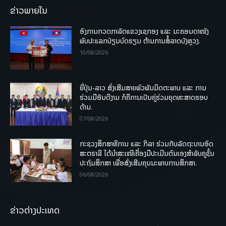
ຂ່າວພາຍໃນ
ອົງການກວດກາລັດແຂວງເຊກອງ ແລະ ນະຄອນດາໜັງ
ພົບປະແລກປ່ຽນບົດຮຽນ ຕ້ານການສໍ້ລາດບັງຫຼວງ.
10/08/2026
ຍີ່ປຸ່ນ-ລາວ ສົ່ງເສີມສາຍພົວພັນມິດຕະພາບ ແລະ ການ
ຮ່ວມມືອັນດີງາມ ກໍຄືການເປັນຄູ່ຮ່ວມຍຸດທະສາດຮອບ
ດ້ານ.
07/08/2026
ກະຊວງສຶກສາທິການ ແລະ ກິລາ ຮ່ວມກັບລັດຖະບານອົດ
ສະຕຣາລີ ໄດ້ນຳສະເໜີເຄື່ອງມືປະເມີນຕົນເອງສຳລັບຄູຊັ້ນ
ປະຖົມສຶກສາ ເພື່ອສົ່ງເສີມຄຸນນະພາບການສຶກສາ.
06/08/2026
ຂ່າວຕ່າງປະເທດ