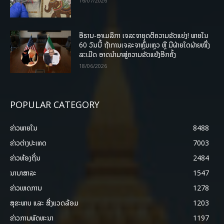
16/07/2026
ອີຣານ-ອາເມລິກາ ເຈລະຈາຍຸດຕິຄວາມຂັດແຍ່ງ! ພາຍໃນ
60 ວັນນີ້ ຖ້າການເຈລະຈາຫຼົ້ມເຫຼວ ຫຼື ມີຝ່າຍໃດຝ່າຍໜຶ່ງ
ລະເມີດ ອາດນໍາມາສູ່ຄວາມຂັດແຍ້ງອີກຄັ້ງ
18/06/2026
POPULAR CATEGORY
ຂ່າວພາຍ​ໃນ
8488
ຂ່າວຕ່າງປະເທດ
7003
ຂ່າວທ້ອງຖິ່ນ
2484
ນານາສາລະ
1547
ຂ່າວເຫດການ
1278
ສຸຂະພາບ ແລະ ສີ່ງແວດລ້ອມ
1203
ຂ່າວການພັດທະນາ
1197