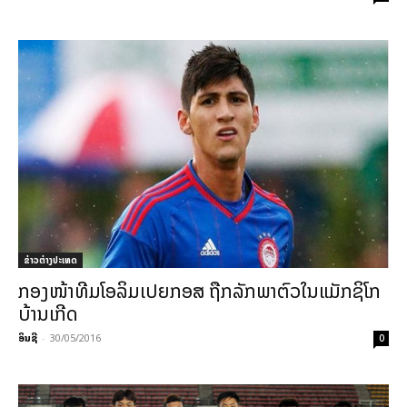
ຂ່າວຕ່າງປະເທດ
ກອງ​ໜ້າ​ທີ​ມ​ໂອ​ລິ​ມ​ເປຍ​ກອສ ຖືກລັກ​ພາ​ຕົວ​ໃນ​ແມັກ​ຊິ​ໂກ​
ບ້ານ​ເກີດ
ອິນຊີ
-
30/05/2016
0