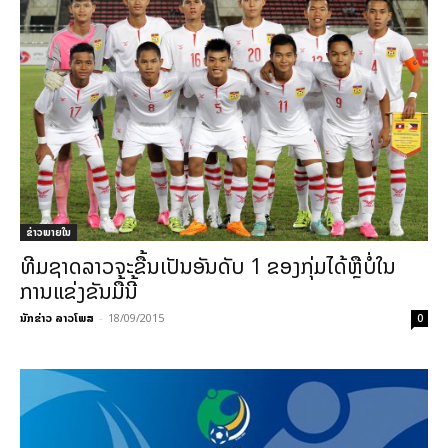
ຂ່າວພາຍ​ໃນ
ທີມຊາດລາວຈະຂື້ນເປັນອັນດັບ 1 ຂອງກຸ່ມໄດ້ຫຼືບໍ່ໃນ
ການແຂ່ງຂັນມື້ນີ້
ນັກຂ່າວ ລາວໂພສ
-
18/09/2015
0