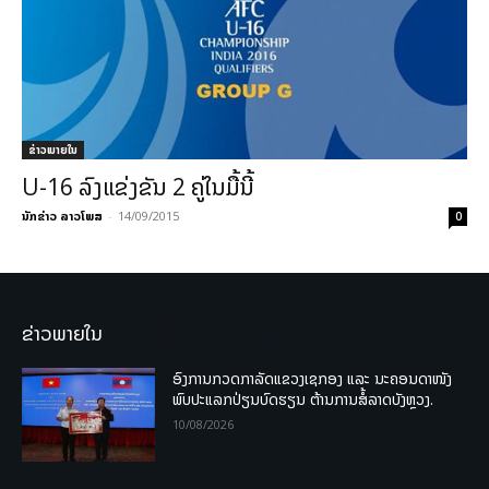
ຂ່າວພາຍ​ໃນ
U-16 ລົງແຂ່ງຂັນ 2 ຄູ່ໃນມື້ນີ້
ນັກຂ່າວ ລາວໂພສ
-
14/09/2015
0
ຂ່າວພາຍໃນ
ອົງການກວດກາລັດແຂວງເຊກອງ ແລະ ນະຄອນດາໜັງ
ພົບປະແລກປ່ຽນບົດຮຽນ ຕ້ານການສໍ້ລາດບັງຫຼວງ.
10/08/2026