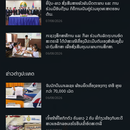
ຍີ່ປຸ່ນ-ລາວ ສົ່ງເສີມສາຍພົວພັນມິດຕະພາບ ແລະ ການ
ຮ່ວມມືອັນດີງາມ ກໍຄືການເປັນຄູ່ຮ່ວມຍຸດທະສາດຮອບ
ດ້ານ.
07/08/2026
ກະຊວງສຶກສາທິການ ແລະ ກິລາ ຮ່ວມກັບລັດຖະບານອົດ
ສະຕຣາລີ ໄດ້ນຳສະເໜີເຄື່ອງມືປະເມີນຕົນເອງສຳລັບຄູຊັ້ນ
ປະຖົມສຶກສາ ເພື່ອສົ່ງເສີມຄຸນນະພາບການສຶກສາ.
06/08/2026
ຂ່າວຕ່າງປະເທດ
ຈັບນັກບິນມາເລເຊຍ ພ້ອມຍຶດເຄື່ອງຂອງກາງ ຢາອີ ຫຼາຍ
ກວ່າ 70,000 ເມັດ
06/08/2026
ເຈົ້າໜ້າທີ່ໄທກັກຕົວ ຄົນລາວ 2 ຄົນ ທີ່ກ່ຽວຂ້ອງກັບຄະດີ
ສາວແອລັກລອບເຮໂຣອີນເຂົ້າອົດສະຕາລີ