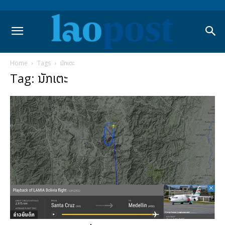
Home
Tags
ນັກເຕະ
Tag: ນັກເຕະ
ຂ່າວຍົນຕົກ