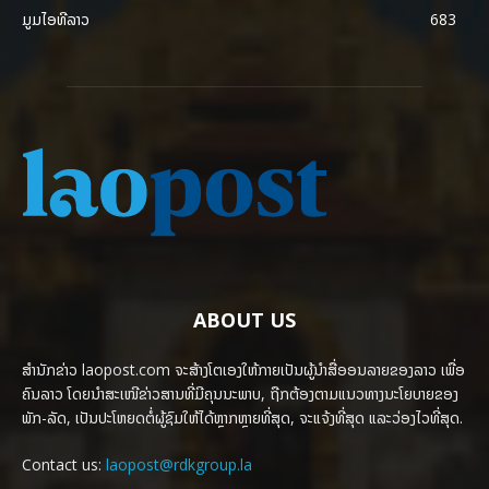
ມູມໄອທີລາວ
683
ABOUT US
ສຳນັກຂ່າວ laopost.com ຈະສ້າງໂຕເອງໃຫ້ກາຍເປັນຜູ້ນຳສື່ອອນລາຍຂອງລາວ ເພື່ອ
ຄົນລາວ ໂດຍນຳສະເໜີຂ່າວສານທີ່ມີຄຸນນະພາບ, ຖືກຕ້ອງຕາມແນວທາງນະໂຍບາຍຂອງ
ພັກ-ລັດ, ເປັນປະໂຫຍດຕໍ່ຜູ້ຊົມໃຫ້ໄດ້ຫຼາກຫຼາຍທີ່ສຸດ, ຈະແຈ້ງທີ່ສຸດ ແລະວ່ອງໄວທີ່ສຸດ.
Contact us:
laopost@rdkgroup.la