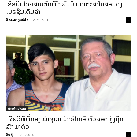
ເຮືອບິນໂດຍສານຕົກທີ່ໂກລົມບີ ນັກເຕະສະໂມສອນດັງ
ເບຣຊິນເຕັມລຳ
ລິດຈະນາ ງາມວິໄລ
-
29/11/2016
0
ຂ່າວຕ່າງປະເທດ
ເຜີຍ​ວິທີ​ທີ່​ກອງ​ໜ້າ​ຊາວ​​ແມັກ​ຊິ​ໂກ​ເອົາ​ຕົວ​ລອດ​ຫຼັງ​ຖືກ​
ລັກ​ພາ​ຕົວ
ອິນຊີ
-
31/05/2016
0