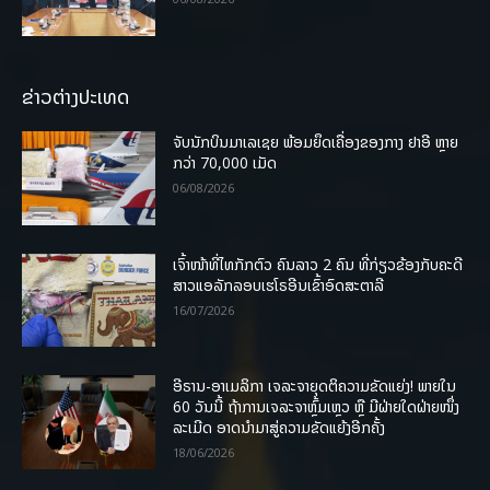
ຂ່າວຕ່າງປະເທດ
ຈັບນັກບິນມາເລເຊຍ ພ້ອມຍຶດເຄື່ອງຂອງກາງ ຢາອີ ຫຼາຍ
ກວ່າ 70,000 ເມັດ
06/08/2026
ເຈົ້າໜ້າທີ່ໄທກັກຕົວ ຄົນລາວ 2 ຄົນ ທີ່ກ່ຽວຂ້ອງກັບຄະດີ
ສາວແອລັກລອບເຮໂຣອີນເຂົ້າອົດສະຕາລີ
16/07/2026
ອີຣານ-ອາເມລິກາ ເຈລະຈາຍຸດຕິຄວາມຂັດແຍ່ງ! ພາຍໃນ
60 ວັນນີ້ ຖ້າການເຈລະຈາຫຼົ້ມເຫຼວ ຫຼື ມີຝ່າຍໃດຝ່າຍໜຶ່ງ
ລະເມີດ ອາດນໍາມາສູ່ຄວາມຂັດແຍ້ງອີກຄັ້ງ
18/06/2026