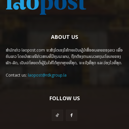
ABOUT US
ສຳນັກຂ່າວ laopost.com ຈະສ້າງໂຕເອງໃຫ້ກາຍເປັນຜູ້ນຳສື່ອອນລາຍຂອງລາວ ເພື່ອ
ຄົນລາວ ໂດຍນຳສະເໜີຂ່າວສານທີ່ມີຄຸນນະພາບ, ຖືກຕ້ອງຕາມແນວທາງນະໂຍບາຍຂອງ
ພັກ-ລັດ, ເປັນປະໂຫຍດຕໍ່ຜູ້ຊົມໃຫ້ໄດ້ຫຼາກຫຼາຍທີ່ສຸດ, ຈະແຈ້ງທີ່ສຸດ ແລະວ່ອງໄວທີ່ສຸດ.
Contact us:
laopost@rdkgroup.la
FOLLOW US