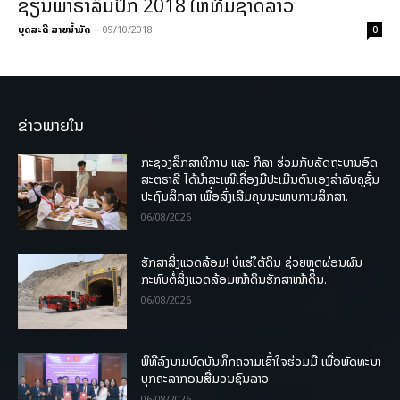
ຊຽນ​ພາ​ຣາ​ລິມປິກ 2018 ໃຫ້ທີມຊາດລາວ
ບຸດສະດີ ສາຍນ້ຳມັດ
-
09/10/2018
0
ຂ່າວພາຍໃນ
ກະຊວງສຶກສາທິການ ແລະ ກິລາ ຮ່ວມກັບລັດຖະບານອົດ
ສະຕຣາລີ ໄດ້ນຳສະເໜີເຄື່ອງມືປະເມີນຕົນເອງສຳລັບຄູຊັ້ນ
ປະຖົມສຶກສາ ເພື່ອສົ່ງເສີມຄຸນນະພາບການສຶກສາ.
06/08/2026
ຮັກສາສິ່ງແວດລ້ອມ! ບໍ່ແຮ່ໃຕ້ດິນ ຊ່ວຍຫຼຸດຜ່ອນຜົນ
ກະທົບຕໍ່ສິ່ງແວດລ້ອມໜ້າດິນຮັກສາໜ້າດິນ.
06/08/2026
ພິທີລົງນາມບົດບັນທຶກຄວາມເຂົ້າໃຈຮ່ວມມື ເພື່ອພັດທະນາ
ບຸກຄະລາກອນສື່ມວນຊົນລາວ
06/08/2026