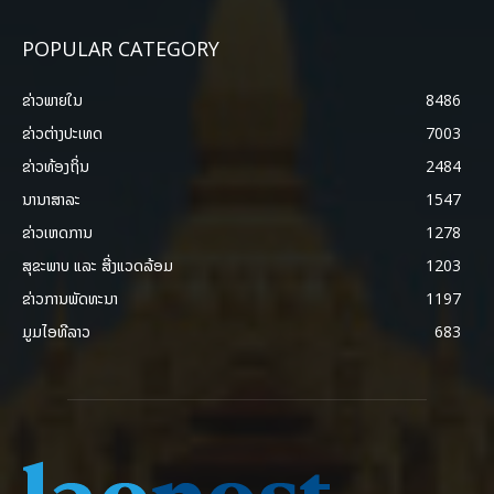
POPULAR CATEGORY
ຂ່າວພາຍ​ໃນ
8486
ຂ່າວຕ່າງປະເທດ
7003
ຂ່າວທ້ອງຖິ່ນ
2484
ນານາສາລະ
1547
ຂ່າວເຫດການ
1278
ສຸຂະພາບ ແລະ ສີ່ງແວດລ້ອມ
1203
ຂ່າວການພັດທະນາ
1197
ມູມໄອທີລາວ
683