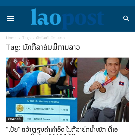
Home
Tags
ນັກກີລາຄົນພິການລາວ
Tag: ນັກກີລາຄົນພິການລາວ
ຂ່າວພາຍ​ໃນ
“ເປ້ຍ” ຄວ້າຫຼຽນຄຳທຳອິດ ໃນກີລາຍົກນ້ຳໜັກ ທີ່ເອ​