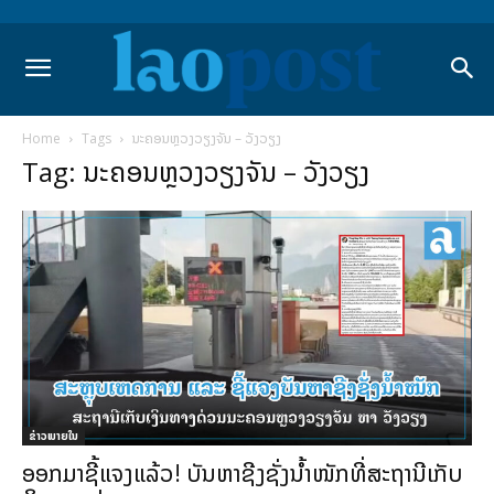
Home
Tags
ນະຄອນຫຼວງວຽງຈັນ – ວັງວຽງ
Tag: ນະຄອນຫຼວງວຽງຈັນ – ວັງວຽງ
ຂ່າວພາຍ​ໃນ
ອອກມາຊີ້ແຈງແລ້ວ! ບັນຫາຊີງຊັ່ງນຳ້ໜັກທີ່ສະຖານີເກັບ