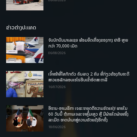
ຂ່າວຕ່າງປະເທດ
ຈັບນັກບິນມາເລເຊຍ ພ້ອມຍຶດເຄື່ອງຂອງກາງ ຢາອີ ຫຼາຍ
ກວ່າ 70,000 ເມັດ
06/08/2026
ເຈົ້າໜ້າທີ່ໄທກັກຕົວ ຄົນລາວ 2 ຄົນ ທີ່ກ່ຽວຂ້ອງກັບຄະດີ
ສາວແອລັກລອບເຮໂຣອີນເຂົ້າອົດສະຕາລີ
16/07/2026
ອີຣານ-ອາເມລິກາ ເຈລະຈາຍຸດຕິຄວາມຂັດແຍ່ງ! ພາຍໃນ
60 ວັນນີ້ ຖ້າການເຈລະຈາຫຼົ້ມເຫຼວ ຫຼື ມີຝ່າຍໃດຝ່າຍໜຶ່ງ
ລະເມີດ ອາດນໍາມາສູ່ຄວາມຂັດແຍ້ງອີກຄັ້ງ
18/06/2026