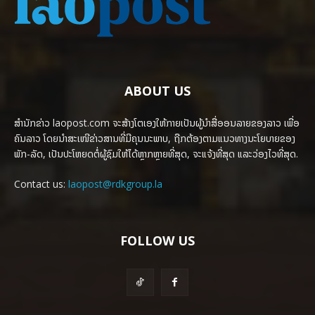
ABOUT US
ສຳນັກຂ່າວ laopost.com ຈະສ້າງໂຕເອງໃຫ້ກາຍເປັນຜູ້ນຳສື່ອອນລາຍຂອງລາວ ເພື່ອ
ຄົນລາວ ໂດຍນຳສະເໜີຂ່າວສານທີ່ມີຄຸນນະພາບ, ຖືກຕ້ອງຕາມແນວທາງນະໂຍບາຍຂອງ
ພັກ-ລັດ, ເປັນປະໂຫຍດຕໍ່ຜູ້ຊົມໃຫ້ໄດ້ຫຼາກຫຼາຍທີ່ສຸດ, ຈະແຈ້ງທີ່ສຸດ ແລະວ່ອງໄວທີ່ສຸດ.
Contact us:
laopost@rdkgroup.la
FOLLOW US