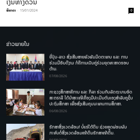
ເງິນທາງດ່ວນ
ພິຍາດາ
-
15/01/2024
0
ຂ່າວພາຍໃນ
ຍີ່ປຸ່ນ-ລາວ ສົ່ງເສີມສາຍພົວພັນມິດຕະພາບ ແລະ ການ
ຮ່ວມມືອັນດີງາມ ກໍຄືການເປັນຄູ່ຮ່ວມຍຸດທະສາດຮອບ
ດ້ານ.
07/08/2026
ກະຊວງສຶກສາທິການ ແລະ ກິລາ ຮ່ວມກັບລັດຖະບານອົດ
ສະຕຣາລີ ໄດ້ນຳສະເໜີເຄື່ອງມືປະເມີນຕົນເອງສຳລັບຄູຊັ້ນ
ປະຖົມສຶກສາ ເພື່ອສົ່ງເສີມຄຸນນະພາບການສຶກສາ.
06/08/2026
ຮັກສາສິ່ງແວດລ້ອມ! ບໍ່ແຮ່ໃຕ້ດິນ ຊ່ວຍຫຼຸດຜ່ອນຜົນ
ກະທົບຕໍ່ສິ່ງແວດລ້ອມໜ້າດິນຮັກສາໜ້າດິນ.
06/08/2026