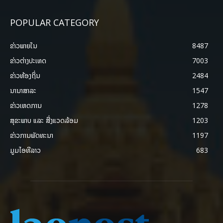
POPULAR CATEGORY
ຂ່າວພາຍ​ໃນ
8487
ຂ່າວຕ່າງປະເທດ
7003
ຂ່າວທ້ອງຖິ່ນ
2484
ນານາສາລະ
1547
ຂ່າວເຫດການ
1278
ສຸຂະພາບ ແລະ ສີ່ງແວດລ້ອມ
1203
ຂ່າວການພັດທະນາ
1197
ມູມໄອທີລາວ
683