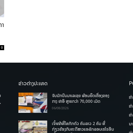
ກາ
0
ຂ່າວຕ່າງປະເທດ
P
ບ
ຈັບນັກບິນມາເລເຊຍ ພ້ອມຍຶດເຄື່ອງຂອງ
ຂ່
່
ກາງ ຢາອີ ຫຼາຍກວ່າ 70,000 ເມັດ
ຂ່
06/08/2026
ຂ່
ເຈົ້າໜ້າທີ່ໄທກັກຕົວ ຄົນລາວ 2 ຄົນ ທີ່
ນາ
ກ່ຽວຂ້ອງກັບຄະດີສາວແອລັກລອບເຮໂຣອີນ
ຂ່