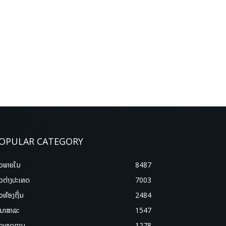
OPULAR CATEGORY
າວພາຍ​ໃນ
8487
າວຕ່າງປະເທດ
7003
າວທ້ອງຖິ່ນ
2484
ນາສາລະ
1547
າວເຫດການ
1278