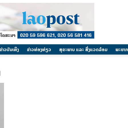
​ຂ່າວບັນເທິງ
​ຂ່າວທ່ອງທ່ຽວ
ສຸຂະພາບ ແລະ ສີ່ງແວດລ້ອມ
ພະຍາກ
ງ