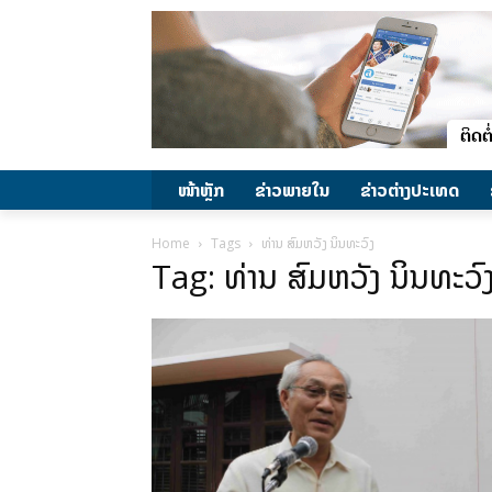
ໜ້າຫຼັກ
ຂ່າວພາຍ​ໃນ
ຂ່າວຕ່າງປະເທດ
Home
Tags
ທ່ານ ສົມຫວັງ ນິນທະວົງ
Tag: ທ່ານ ສົມຫວັງ ນິນທະວົ