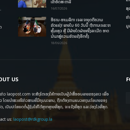
ເຂົ້າອົດສະຕາລີ
ສຸ
.
16/07/2026
ຂ່
ອີຣານ-ອາເມລິກາ ເຈລະຈາຍຸດຕິຄວາມ
ຂັດແຍ່ງ! ພາຍໃນ 60 ວັນນີ້ ຖ້າການເຈລະຈາ
ມູ
ຸດ
ຫຼົ້ມເຫຼວ ຫຼື ມີຝ່າຍໃດຝ່າຍໜຶ່ງລະເມີດ ອາດ
ນໍາມາສູ່ຄວາມຂັດແຍ້ງອີກຄັ້ງ
18/06/2026
OUT US
F
ຂ່າວ laopost.com ຈະສ້າງໂຕເອງໃຫ້ກາຍເປັນຜູ້ນຳສື່ອອນລາຍຂອງລາວ ເພື່ອ
ວ ໂດຍນຳສະເໜີຂ່າວສານທີ່ມີຄຸນນະພາບ, ຖືກຕ້ອງຕາມແນວທາງນະໂຍບາຍຂອງ
ດ, ເປັນປະໂຫຍດຕໍ່ຜູ້ຊົມໃຫ້ໄດ້ຫຼາກຫຼາຍທີ່ສຸດ, ຈະແຈ້ງທີ່ສຸດ ແລະວ່ອງໄວທີ່ສຸດ.
act us:
laopost@rdkgroup.la