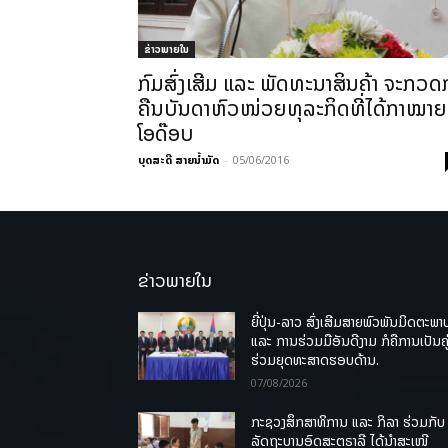
ຂ່າວພາຍ​ໃນ
ກົມສົ່ງເສີມ ແລະ ພັດທະນາສິນຄ້າ ຈະກວດ
ຄືນບັນດາຫົວໜ່ວຍທຸລະກິດທີ່ໄດ້ກາໝາຍ
ໂອດ໊ອບ
ບຸດສະດີ ສາຍນ້ຳມັດ
-
05/06/2016
ຂ່າວພາຍໃນ
ຍີ່ປຸ່ນ-ລາວ ສົ່ງເສີມສາຍພົວພັນມິດຕະພາ
ແລະ ການຮ່ວມມືອັນດີງາມ ກໍຄືການເປັນຄູ
ຮ່ວມຍຸດທະສາດຮອບດ້ານ.
07/08/2026
ກະຊວງສຶກສາທິການ ແລະ ກິລາ ຮ່ວມກັບ
ລັດຖະບານອົດສະຕຣາລີ ໄດ້ນຳສະເໜີ