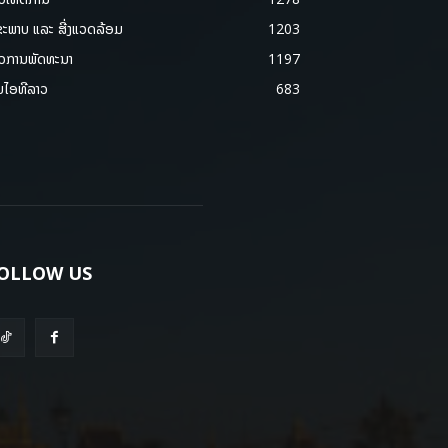
ຂະພາບ ແລະ ສີ່ງແວດລ້ອມ
1203
າວການພັດທະນາ
1197
ມໄອທີລາວ
683
OLLOW US