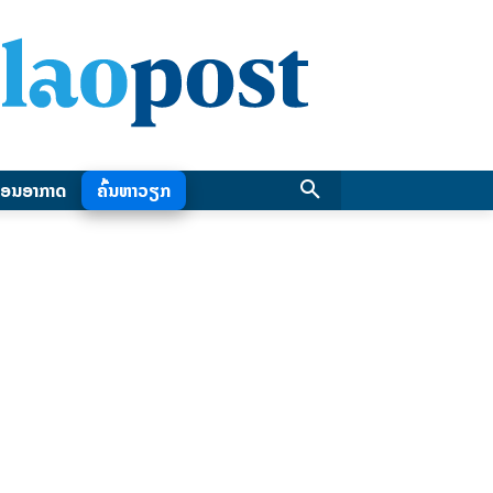
ອນອາກາດ
ຄົ້ນຫາວຽກ