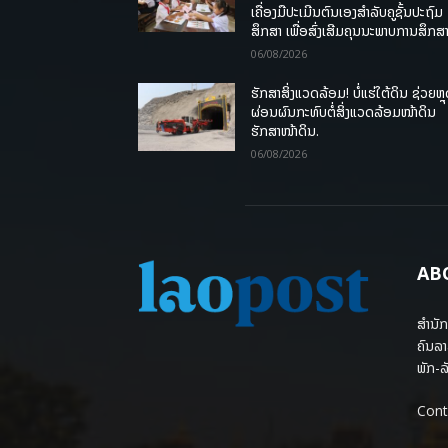
ເຄື່ອງມືປະເມີນຕົນເອງສຳລັບຄູຊັ້ນປະຖົມ
ສຶກສາ ເພື່ອສົ່ງເສີມຄຸນນະພາບການສຶກສາ
06/08/2026
ຮັກສາສິ່ງແວດລ້ອມ! ບໍ່ແຮ່ໃຕ້ດິນ ຊ່ວຍຫຼ
ຜ່ອນຜົນກະທົບຕໍ່ສິ່ງແວດລ້ອມໜ້າດິນ
ຮັກສາໜ້າດິນ.
06/08/2026
AB
ສຳນັກ
ຄົນລາ
ພັກ-ລັ
Cont