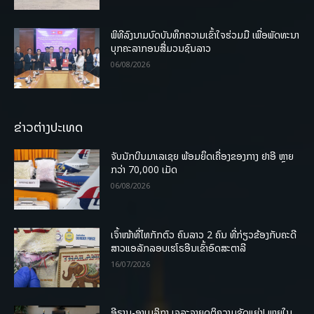
ພິທີລົງນາມບົດບັນທຶກຄວາມເຂົ້າໃຈຮ່ວມມື ເພື່ອພັດທະນາ
ບຸກຄະລາກອນສື່ມວນຊົນລາວ
06/08/2026
ຂ່າວຕ່າງປະເທດ
ຈັບນັກບິນມາເລເຊຍ ພ້ອມຍຶດເຄື່ອງຂອງກາງ ຢາອີ ຫຼາຍ
ກວ່າ 70,000 ເມັດ
06/08/2026
ເຈົ້າໜ້າທີ່ໄທກັກຕົວ ຄົນລາວ 2 ຄົນ ທີ່ກ່ຽວຂ້ອງກັບຄະດີ
ສາວແອລັກລອບເຮໂຣອີນເຂົ້າອົດສະຕາລີ
16/07/2026
ອີຣານ-ອາເມລິກາ ເຈລະຈາຍຸດຕິຄວາມຂັດແຍ່ງ! ພາຍໃນ