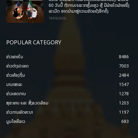
60 ວັນນີ້ ຖ້າການເຈລະຈາຫຼົ້ມເຫຼວ ຫຼື ມີຝ່າຍໃດຝ່າຍໜຶ່ງ
ລະເມີດ ອາດນໍາມາສູ່ຄວາມຂັດແຍ້ງອີກຄັ້ງ
18/06/2026
POPULAR CATEGORY
ຂ່າວພາຍ​ໃນ
8486
ຂ່າວຕ່າງປະເທດ
7003
ຂ່າວທ້ອງຖິ່ນ
2484
ນານາສາລະ
1547
ຂ່າວເຫດການ
1278
ສຸຂະພາບ ແລະ ສີ່ງແວດລ້ອມ
1203
ຂ່າວການພັດທະນາ
1197
ມູມໄອທີລາວ
683