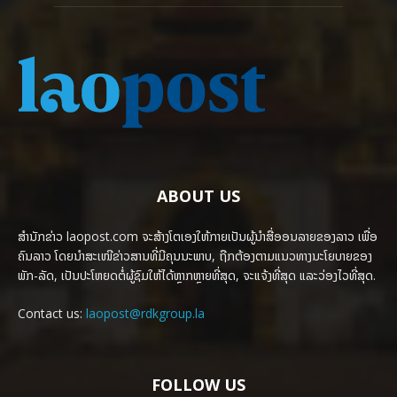
ABOUT US
ສຳນັກຂ່າວ laopost.com ຈະສ້າງໂຕເອງໃຫ້ກາຍເປັນຜູ້ນຳສື່ອອນລາຍຂອງລາວ ເພື່ອ
ຄົນລາວ ໂດຍນຳສະເໜີຂ່າວສານທີ່ມີຄຸນນະພາບ, ຖືກຕ້ອງຕາມແນວທາງນະໂຍບາຍຂອງ
ພັກ-ລັດ, ເປັນປະໂຫຍດຕໍ່ຜູ້ຊົມໃຫ້ໄດ້ຫຼາກຫຼາຍທີ່ສຸດ, ຈະແຈ້ງທີ່ສຸດ ແລະວ່ອງໄວທີ່ສຸດ.
Contact us:
laopost@rdkgroup.la
FOLLOW US