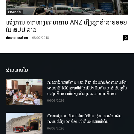
ຂ່າວພາຍ​ໃນ
ແຈ້ງການ ຈາກທາງທະນາຄານ ANZ ເຖີງລູກຄ້າລາຍຍ່ອຍ
ໃນ ສປປ ລາວ
ນັກຂ່າວ ລາວໂພສ
-
08/02/2018
0
ຂ່າວພາຍໃນ
ກະຊວງສຶກສາທິການ ແລະ ກິລາ ຮ່ວມກັບລັດຖະບານອົດ
ສະຕຣາລີ ໄດ້ນຳສະເໜີເຄື່ອງມືປະເມີນຕົນເອງສຳລັບຄູຊັ້ນ
ປະຖົມສຶກສາ ເພື່ອສົ່ງເສີມຄຸນນະພາບການສຶກສາ.
06/08/2026
ຮັກສາສິ່ງແວດລ້ອມ! ບໍ່ແຮ່ໃຕ້ດິນ ຊ່ວຍຫຼຸດຜ່ອນຜົນ
ກະທົບຕໍ່ສິ່ງແວດລ້ອມໜ້າດິນຮັກສາໜ້າດິນ.
06/08/2026