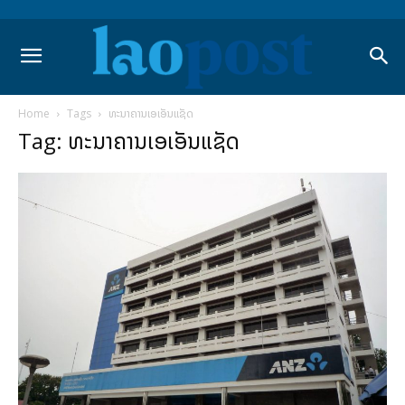
Home
Tags
ທະນາຄານເອເອັນແຊັດ
Tag: ທະນາຄານເອເອັນແຊັດ