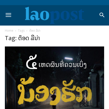
Home
Tags
ຕ໊ອດ ລີນ່າ
Tag: ຕ໊ອດ ລີນ່າ