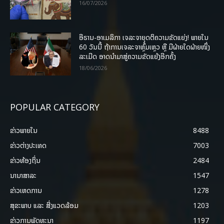
16/07/2026
ອີຣານ-ອາເມລິກາ ເຈລະຈາຍຸດຕິຄວາມຂັດແຍ່ງ! ພາຍໃນ
60 ວັນນີ້ ຖ້າການເຈລະຈາຫຼົ້ມເຫຼວ ຫຼື ມີຝ່າຍໃດຝ່າຍໜຶ່ງ
ລະເມີດ ອາດນໍາມາສູ່ຄວາມຂັດແຍ້ງອີກຄັ້ງ
18/06/2026
POPULAR CATEGORY
ຂ່າວພາຍ​ໃນ
8488
ຂ່າວຕ່າງປະເທດ
7003
ຂ່າວທ້ອງຖິ່ນ
2484
ນານາສາລະ
1547
ຂ່າວເຫດການ
1278
ສຸຂະພາບ ແລະ ສີ່ງແວດລ້ອມ
1203
ຂ່າວການພັດທະນາ
1197