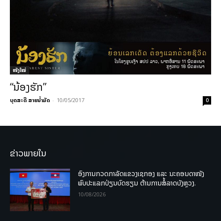
ໜັງໃໝ່
“ນ້ອງຮັກ”
ບຸດສະດີ ສາຍນ້ຳມັດ
-
10/05/2017
0
ຂ່າວພາຍໃນ
ອົງການກວດກາລັດແຂວງເຊກອງ ແລະ ນະຄອນດາໜັງ
ພົບປະແລກປ່ຽນບົດຮຽນ ຕ້ານການສໍ້ລາດບັງຫຼວງ.
10/08/2026