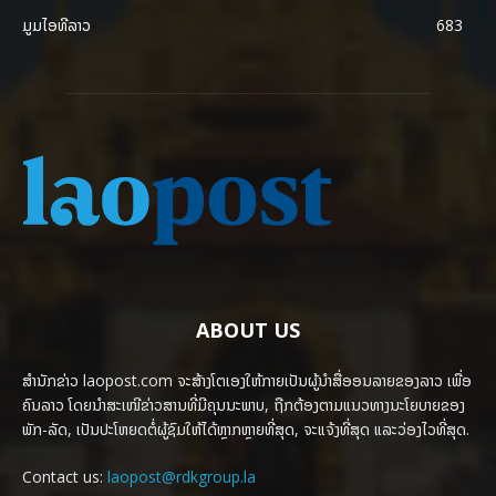
ມູມໄອທີລາວ
683
ABOUT US
ສຳນັກຂ່າວ laopost.com ຈະສ້າງໂຕເອງໃຫ້ກາຍເປັນຜູ້ນຳສື່ອອນລາຍຂອງລາວ ເພື່ອ
ຄົນລາວ ໂດຍນຳສະເໜີຂ່າວສານທີ່ມີຄຸນນະພາບ, ຖືກຕ້ອງຕາມແນວທາງນະໂຍບາຍຂອງ
ພັກ-ລັດ, ເປັນປະໂຫຍດຕໍ່ຜູ້ຊົມໃຫ້ໄດ້ຫຼາກຫຼາຍທີ່ສຸດ, ຈະແຈ້ງທີ່ສຸດ ແລະວ່ອງໄວທີ່ສຸດ.
Contact us:
laopost@rdkgroup.la