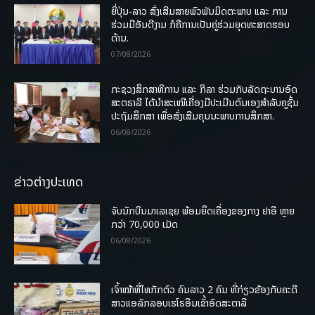
ຍີ່ປຸ່ນ-ລາວ ສົ່ງເສີມສາຍພົວພັນມິດຕະພາບ ແລະ ການ
ຮ່ວມມືອັນດີງາມ ກໍຄືການເປັນຄູ່ຮ່ວມຍຸດທະສາດຮອບ
ດ້ານ.
07/08/2026
ກະຊວງສຶກສາທິການ ແລະ ກິລາ ຮ່ວມກັບລັດຖະບານອົດ
ສະຕຣາລີ ໄດ້ນຳສະເໜີເຄື່ອງມືປະເມີນຕົນເອງສຳລັບຄູຊັ້ນ
ປະຖົມສຶກສາ ເພື່ອສົ່ງເສີມຄຸນນະພາບການສຶກສາ.
06/08/2026
ຂ່າວຕ່າງປະເທດ
ຈັບນັກບິນມາເລເຊຍ ພ້ອມຍຶດເຄື່ອງຂອງກາງ ຢາອີ ຫຼາຍ
ກວ່າ 70,000 ເມັດ
06/08/2026
ເຈົ້າໜ້າທີ່ໄທກັກຕົວ ຄົນລາວ 2 ຄົນ ທີ່ກ່ຽວຂ້ອງກັບຄະດີ
ສາວແອລັກລອບເຮໂຣອີນເຂົ້າອົດສະຕາລີ