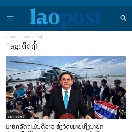
Home
Tags
ຕິດຖໍ້າ
Tag: ຕິດຖໍ້າ
ຂ່າວການຮ່ວມມື
ນາຍົກລັດຖະມົນຕີລາວ ສົ່ງຈົດໝາຍເຖິງນາຍົກ