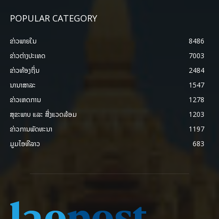
POPULAR CATEGORY
ຂ່າວພາຍ​ໃນ
8486
ຂ່າວຕ່າງປະເທດ
7003
ຂ່າວທ້ອງຖິ່ນ
2484
ນານາສາລະ
1547
ຂ່າວເຫດການ
1278
ສຸຂະພາບ ແລະ ສີ່ງແວດລ້ອມ
1203
ຂ່າວການພັດທະນາ
1197
ມູມໄອທີລາວ
683