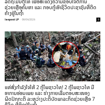
ລັດຖະມົນຕີໄທ ເພື່ອສະແດງຄວາມຂອບໃຈຕໍ່ການ
ຊ່ວຍເຫຼືອຄົ້ນຫາ ແລະ ກອບກູ້ເອົາຊິວິດປະຊາຊົນທີ່ຕິດ
ຄ້າງຢູ່ໃນຖໍ້າ
laopost LP
-
08/06/2026
0
ຂ່າວທ້ອງຖິ່ນ
ແຫ່ສົ່ງກຳລັງໃຈໃຫ້ 2 ກູ້ໄພຊາວໄທ! 2 ກູ້ໄພຊາວໄທ ມີ
ອາການອ່ອນເພຍ ແລະ ຮ່າງກາຍເລີ່ມຕອບສະໜອງ
ຜິດປົກກະຕິ ລະຫວ່າງປະຕິບັດພາລະກິດຊ່ວຍເຫຼືອ 7
ຊີວິດ ທີ່ຕິດຢູ່ໃນຖ້ຳ