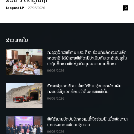
laopost LP
-
27/05/2026
0
ຂ່າວພາຍໃນ
ກະຊວງສຶກສາທິການ ແລະ ກິລາ ຮ່ວມກັບລັດຖະບານອົດ
ສະຕຣາລີ ໄດ້ນຳສະເໜີເຄື່ອງມືປະເມີນຕົນເອງສຳລັບຄູຊັ້ນ
ປະຖົມສຶກສາ ເພື່ອສົ່ງເສີມຄຸນນະພາບການສຶກສາ.
06/08/2026
ຮັກສາສິ່ງແວດລ້ອມ! ບໍ່ແຮ່ໃຕ້ດິນ ຊ່ວຍຫຼຸດຜ່ອນຜົນ
ກະທົບຕໍ່ສິ່ງແວດລ້ອມໜ້າດິນຮັກສາໜ້າດິນ.
06/08/2026
ພິທີລົງນາມບົດບັນທຶກຄວາມເຂົ້າໃຈຮ່ວມມື ເພື່ອພັດທະນາ
ບຸກຄະລາກອນສື່ມວນຊົນລາວ
06/08/2026