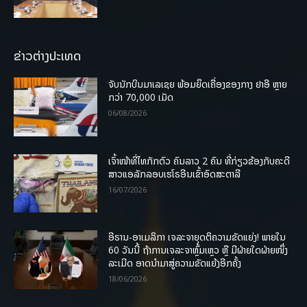
ຂ່າວຕ່າງປະເທດ
ຈັບນັກບິນມາເລເຊຍ ພ້ອມຍຶດເຄື່ອງຂອງກາງ ຢາອີ ຫຼາຍ
ກວ່າ 70,000 ເມັດ
06/08/2026
ເຈົ້າໜ້າທີ່ໄທກັກຕົວ ຄົນລາວ 2 ຄົນ ທີ່ກ່ຽວຂ້ອງກັບຄະດີ
ສາວແອລັກລອບເຮໂຣອີນເຂົ້າອົດສະຕາລີ
16/07/2026
ອີຣານ-ອາເມລິກາ ເຈລະຈາຍຸດຕິຄວາມຂັດແຍ່ງ! ພາຍໃນ
60 ວັນນີ້ ຖ້າການເຈລະຈາຫຼົ້ມເຫຼວ ຫຼື ມີຝ່າຍໃດຝ່າຍໜຶ່ງ
ລະເມີດ ອາດນໍາມາສູ່ຄວາມຂັດແຍ້ງອີກຄັ້ງ
18/06/2026