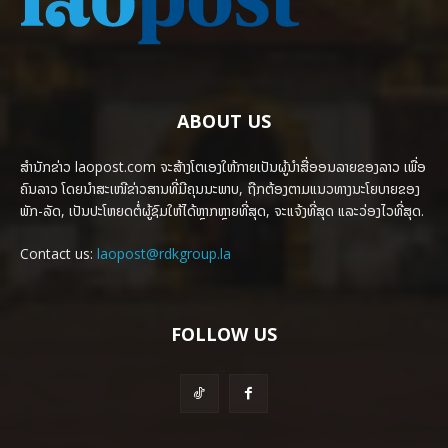
ABOUT US
ສຳນັກຂ່າວ laopost.com ຈະສ້າງໂຕເອງໃຫ້ກາຍເປັນຜູ້ນຳສື່ອອນລາຍຂອງລາວ ເພື່ອ
ຄົນລາວ ໂດຍນຳສະເໜີຂ່າວສານທີ່ມີຄຸນນະພາບ, ຖືກຕ້ອງຕາມແນວທາງນະໂຍບາຍຂອງ
ພັກ-ລັດ, ເປັນປະໂຫຍດຕໍ່ຜູ້ຊົມໃຫ້ໄດ້ຫຼາກຫຼາຍທີ່ສຸດ, ຈະແຈ້ງທີ່ສຸດ ແລະວ່ອງໄວທີ່ສຸດ.
Contact us:
laopost@rdkgroup.la
FOLLOW US