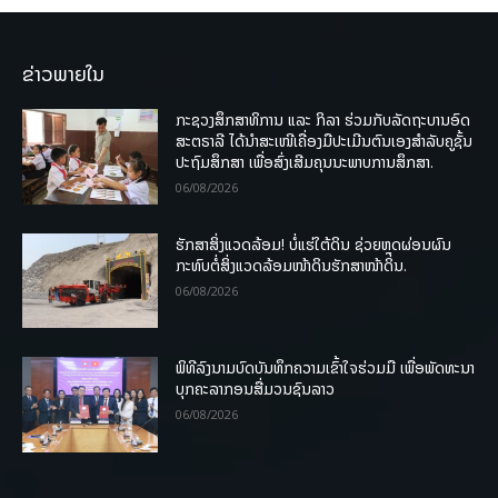
ຂ່າວພາຍໃນ
ກະຊວງສຶກສາທິການ ແລະ ກິລາ ຮ່ວມກັບລັດຖະບານອົດ
ສະຕຣາລີ ໄດ້ນຳສະເໜີເຄື່ອງມືປະເມີນຕົນເອງສຳລັບຄູຊັ້ນ
ປະຖົມສຶກສາ ເພື່ອສົ່ງເສີມຄຸນນະພາບການສຶກສາ.
06/08/2026
ຮັກສາສິ່ງແວດລ້ອມ! ບໍ່ແຮ່ໃຕ້ດິນ ຊ່ວຍຫຼຸດຜ່ອນຜົນ
ກະທົບຕໍ່ສິ່ງແວດລ້ອມໜ້າດິນຮັກສາໜ້າດິນ.
06/08/2026
ພິທີລົງນາມບົດບັນທຶກຄວາມເຂົ້າໃຈຮ່ວມມື ເພື່ອພັດທະນາ
ບຸກຄະລາກອນສື່ມວນຊົນລາວ
06/08/2026