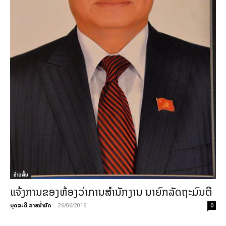
ຂ່າວສັ້ນ
ແຈ້ງການຂອງຫ້ອງວ່າການສຳນັກງານ ນາຍົກລັດຖະມົນຕີ
ບຸດສະດີ ສາຍນ້ຳມັດ
-
26/06/2016
0