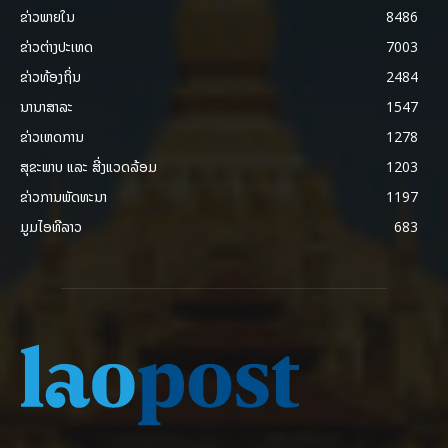
ຂ່າວພາຍ​ໃນ
8486
ຂ່າວຕ່າງປະເທດ
7003
ຂ່າວທ້ອງຖິ່ນ
2484
ນານາສາລະ
1547
ຂ່າວເຫດການ
1278
ສຸຂະພາບ ແລະ ສີ່ງແວດລ້ອມ
1203
ຂ່າວການພັດທະນາ
1197
ມູມໄອທີລາວ
683