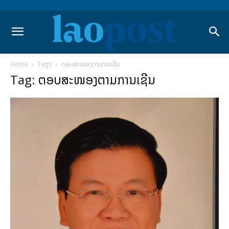
Home
Tags
ຕອບສະໜອງຕາມການເຊີນ
Tag: ຕອບສະໜອງຕາມການເຊີນ