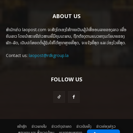
ABOUT US
ສຳນັກຂ່າວ laopost.com ຈະສ້າງໂຕເອງໃຫ້ກາຍເປັນຜູ້ນຳສື່ອອນລາຍຂອງລາວ ເພື່ອ
ຄົນລາວ ໂດຍນຳສະເໜີຂ່າວສານທີ່ມີຄຸນນະພາບ, ຖືກຕ້ອງຕາມແນວທາງນະໂຍບາຍຂອງ
ພັກ-ລັດ, ເປັນປະໂຫຍດຕໍ່ຜູ້ຊົມໃຫ້ໄດ້ຫຼາກຫຼາຍທີ່ສຸດ, ຈະແຈ້ງທີ່ສຸດ ແລະວ່ອງໄວທີ່ສຸດ.
Contact us:
laopost@rdkgroup.la
FOLLOW US
ໜ້າຫຼັກ
ຂ່າວພາຍ​ໃນ
ຂ່າວຕ່າງປະເທດ
​ຂ່າວບັນເທິງ
​ຂ່າວທ່ອງທ່ຽວ
ສຸຂະພາບ ແລະ ສີ່ງແວດລ້ອມ
ພະຍາກອນອາກາດ