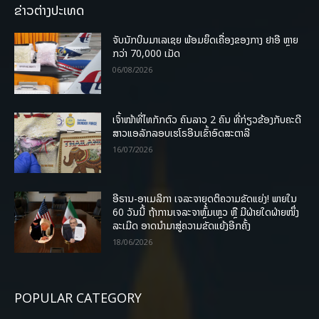
ຂ່າວຕ່າງປະເທດ
ຈັບນັກບິນມາເລເຊຍ ພ້ອມຍຶດເຄື່ອງຂອງກາງ ຢາອີ ຫຼາຍ
ກວ່າ 70,000 ເມັດ
06/08/2026
ເຈົ້າໜ້າທີ່ໄທກັກຕົວ ຄົນລາວ 2 ຄົນ ທີ່ກ່ຽວຂ້ອງກັບຄະດີ
ສາວແອລັກລອບເຮໂຣອີນເຂົ້າອົດສະຕາລີ
16/07/2026
ອີຣານ-ອາເມລິກາ ເຈລະຈາຍຸດຕິຄວາມຂັດແຍ່ງ! ພາຍໃນ
60 ວັນນີ້ ຖ້າການເຈລະຈາຫຼົ້ມເຫຼວ ຫຼື ມີຝ່າຍໃດຝ່າຍໜຶ່ງ
ລະເມີດ ອາດນໍາມາສູ່ຄວາມຂັດແຍ້ງອີກຄັ້ງ
18/06/2026
POPULAR CATEGORY