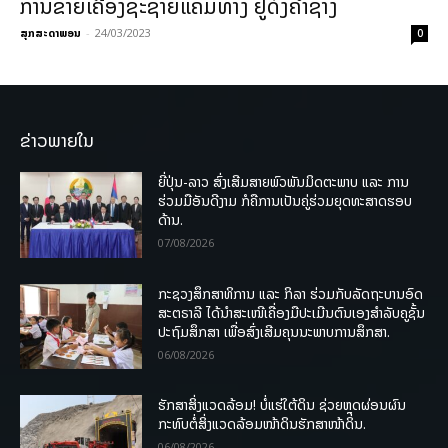
ການຂາຍເຄື່ອງຊະຊາຍແຄມທາງ ຢູ່ດົງຄໍາຊ້າງ
ສຸກສະດາພອນ
-
24/03/2023
0
ຂ່າວພາຍໃນ
ຍີ່ປຸ່ນ-ລາວ ສົ່ງເສີມສາຍພົວພັນມິດຕະພາບ ແລະ ການ
ຮ່ວມມືອັນດີງາມ ກໍຄືການເປັນຄູ່ຮ່ວມຍຸດທະສາດຮອບ
ດ້ານ.
07/08/2026
ກະຊວງສຶກສາທິການ ແລະ ກິລາ ຮ່ວມກັບລັດຖະບານອົດ
ສະຕຣາລີ ໄດ້ນຳສະເໜີເຄື່ອງມືປະເມີນຕົນເອງສຳລັບຄູຊັ້ນ
ປະຖົມສຶກສາ ເພື່ອສົ່ງເສີມຄຸນນະພາບການສຶກສາ.
06/08/2026
ຮັກສາສິ່ງແວດລ້ອມ! ບໍ່ແຮ່ໃຕ້ດິນ ຊ່ວຍຫຼຸດຜ່ອນຜົນ
ກະທົບຕໍ່ສິ່ງແວດລ້ອມໜ້າດິນຮັກສາໜ້າດິນ.
06/08/2026