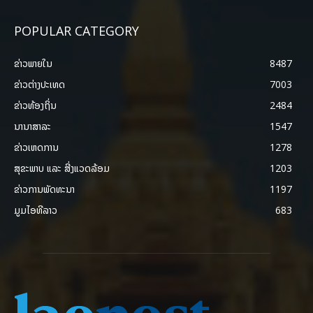
POPULAR CATEGORY
ຂ່າວພາຍ​ໃນ
8487
ຂ່າວຕ່າງປະເທດ
7003
ຂ່າວທ້ອງຖິ່ນ
2484
ນານາສາລະ
1547
ຂ່າວເຫດການ
1278
ສຸຂະພາບ ແລະ ສີ່ງແວດລ້ອມ
1203
ຂ່າວການພັດທະນາ
1197
ມູມໄອທີລາວ
683