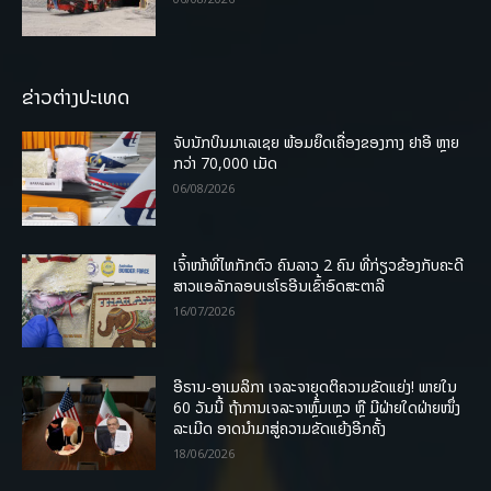
ຂ່າວຕ່າງປະເທດ
ຈັບນັກບິນມາເລເຊຍ ພ້ອມຍຶດເຄື່ອງຂອງກາງ ຢາອີ ຫຼາຍ
ກວ່າ 70,000 ເມັດ
06/08/2026
ເຈົ້າໜ້າທີ່ໄທກັກຕົວ ຄົນລາວ 2 ຄົນ ທີ່ກ່ຽວຂ້ອງກັບຄະດີ
ສາວແອລັກລອບເຮໂຣອີນເຂົ້າອົດສະຕາລີ
16/07/2026
ອີຣານ-ອາເມລິກາ ເຈລະຈາຍຸດຕິຄວາມຂັດແຍ່ງ! ພາຍໃນ
60 ວັນນີ້ ຖ້າການເຈລະຈາຫຼົ້ມເຫຼວ ຫຼື ມີຝ່າຍໃດຝ່າຍໜຶ່ງ
ລະເມີດ ອາດນໍາມາສູ່ຄວາມຂັດແຍ້ງອີກຄັ້ງ
18/06/2026