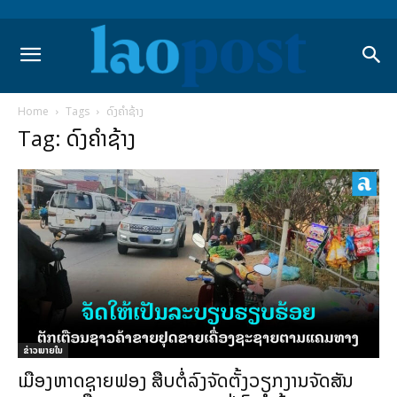
Home
Tags
ດົງຄໍາຊ້າງ
Tag: ດົງຄໍາຊ້າງ
ຂ່າວພາຍ​ໃນ
ເມືອງຫາດຊາຍຟອງ ສືບຕໍ່ລົງຈັດຕັ້ງວຽກງານຈັດສັນ