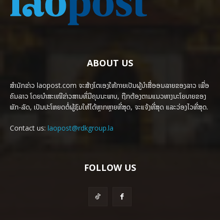
ABOUT US
ສຳນັກຂ່າວ laopost.com ຈະສ້າງໂຕເອງໃຫ້ກາຍເປັນຜູ້ນຳສື່ອອນລາຍຂອງລາວ ເພື່ອ
ຄົນລາວ ໂດຍນຳສະເໜີຂ່າວສານທີ່ມີຄຸນນະພາບ, ຖືກຕ້ອງຕາມແນວທາງນະໂຍບາຍຂອງ
ພັກ-ລັດ, ເປັນປະໂຫຍດຕໍ່ຜູ້ຊົມໃຫ້ໄດ້ຫຼາກຫຼາຍທີ່ສຸດ, ຈະແຈ້ງທີ່ສຸດ ແລະວ່ອງໄວທີ່ສຸດ.
Contact us:
laopost@rdkgroup.la
FOLLOW US