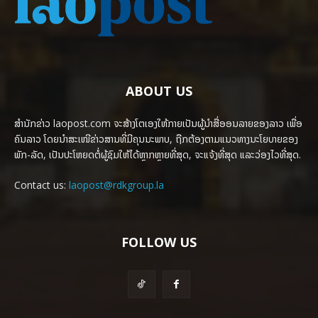
ABOUT US
ສຳນັກຂ່າວ laopost.com ຈະສ້າງໂຕເອງໃຫ້ກາຍເປັນຜູ້ນຳສື່ອອນລາຍຂອງລາວ ເພື່ອ
ຄົນລາວ ໂດຍນຳສະເໜີຂ່າວສານທີ່ມີຄຸນນະພາບ, ຖືກຕ້ອງຕາມແນວທາງນະໂຍບາຍຂອງ
ພັກ-ລັດ, ເປັນປະໂຫຍດຕໍ່ຜູ້ຊົມໃຫ້ໄດ້ຫຼາກຫຼາຍທີ່ສຸດ, ຈະແຈ້ງທີ່ສຸດ ແລະວ່ອງໄວທີ່ສຸດ.
Contact us:
laopost@rdkgroup.la
FOLLOW US