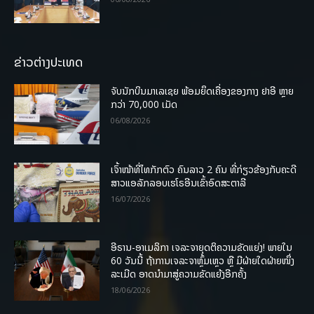
ຂ່າວຕ່າງປະເທດ
ຈັບນັກບິນມາເລເຊຍ ພ້ອມຍຶດເຄື່ອງຂອງກາງ ຢາອີ ຫຼາຍ
ກວ່າ 70,000 ເມັດ
06/08/2026
ເຈົ້າໜ້າທີ່ໄທກັກຕົວ ຄົນລາວ 2 ຄົນ ທີ່ກ່ຽວຂ້ອງກັບຄະດີ
ສາວແອລັກລອບເຮໂຣອີນເຂົ້າອົດສະຕາລີ
16/07/2026
ອີຣານ-ອາເມລິກາ ເຈລະຈາຍຸດຕິຄວາມຂັດແຍ່ງ! ພາຍໃນ
60 ວັນນີ້ ຖ້າການເຈລະຈາຫຼົ້ມເຫຼວ ຫຼື ມີຝ່າຍໃດຝ່າຍໜຶ່ງ
ລະເມີດ ອາດນໍາມາສູ່ຄວາມຂັດແຍ້ງອີກຄັ້ງ
18/06/2026