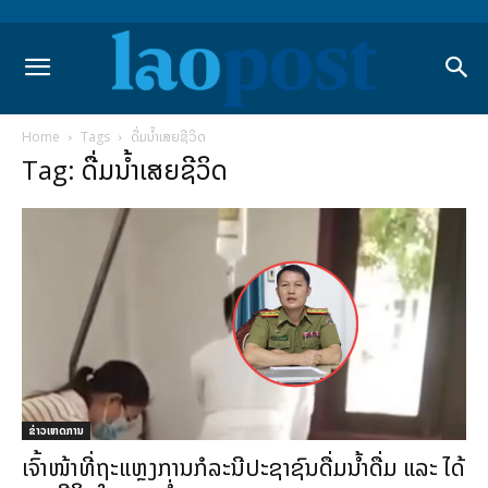
Home
Tags
ດື່ມນໍ້າເສຍຊີວິດ
Tag: ດື່ມນໍ້າເສຍຊີວິດ
ຂ່າວເຫດການ
ເຈົ້າໜ້າທີ່ຖະແຫຼງການກໍລະນີປະຊາຊົນດື່ມນ້ຳດື່ມ ແລະ ໄດ້