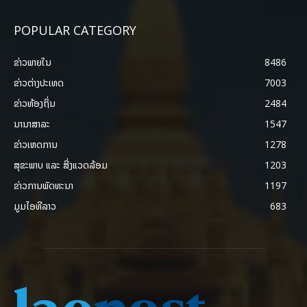
POPULAR CATEGORY
ຂ່າວພາຍ​ໃນ
8486
ຂ່າວຕ່າງປະເທດ
7003
ຂ່າວທ້ອງຖິ່ນ
2484
ນານາສາລະ
1547
ຂ່າວເຫດການ
1278
ສຸຂະພາບ ແລະ ສີ່ງແວດລ້ອມ
1203
ຂ່າວການພັດທະນາ
1197
ມູມໄອທີລາວ
683