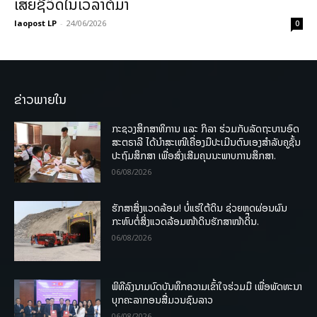
ເສຍຊີວິດໃນເວລາຕໍ່ມາ
laopost LP
-
24/06/2026
0
ຂ່າວພາຍໃນ
ກະຊວງສຶກສາທິການ ແລະ ກິລາ ຮ່ວມກັບລັດຖະບານອົດ
ສະຕຣາລີ ໄດ້ນຳສະເໜີເຄື່ອງມືປະເມີນຕົນເອງສຳລັບຄູຊັ້ນ
ປະຖົມສຶກສາ ເພື່ອສົ່ງເສີມຄຸນນະພາບການສຶກສາ.
06/08/2026
ຮັກສາສິ່ງແວດລ້ອມ! ບໍ່ແຮ່ໃຕ້ດິນ ຊ່ວຍຫຼຸດຜ່ອນຜົນ
ກະທົບຕໍ່ສິ່ງແວດລ້ອມໜ້າດິນຮັກສາໜ້າດິນ.
06/08/2026
ພິທີລົງນາມບົດບັນທຶກຄວາມເຂົ້າໃຈຮ່ວມມື ເພື່ອພັດທະນາ
ບຸກຄະລາກອນສື່ມວນຊົນລາວ
06/08/2026