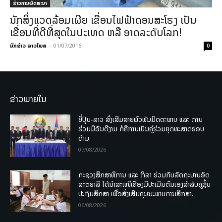
ຂ່າວການພັດທະນາ
ນັກສິ່ງແວດລ້ອມເຜີຍ ເຂື່ອນໄຟຟ້າດອນສະໂຮງ ເປັນ
ເຂື່ອນທີ່ດີທີ່ສຸດໃນປະເທດ ຫລື ອາດລະດັບໂລກ!
ນັກຂ່າວ ລາວໂພສ
-
01/07/2016
0
ຂ່າວພາຍໃນ
ຍີ່ປຸ່ນ-ລາວ ສົ່ງເສີມສາຍພົວພັນມິດຕະພາບ ແລະ ການ
ຮ່ວມມືອັນດີງາມ ກໍຄືການເປັນຄູ່ຮ່ວມຍຸດທະສາດຮອບ
ດ້ານ.
07/08/2026
ກະຊວງສຶກສາທິການ ແລະ ກິລາ ຮ່ວມກັບລັດຖະບານອົດ
ສະຕຣາລີ ໄດ້ນຳສະເໜີເຄື່ອງມືປະເມີນຕົນເອງສຳລັບຄູຊັ້ນ
ປະຖົມສຶກສາ ເພື່ອສົ່ງເສີມຄຸນນະພາບການສຶກສາ.
06/08/2026