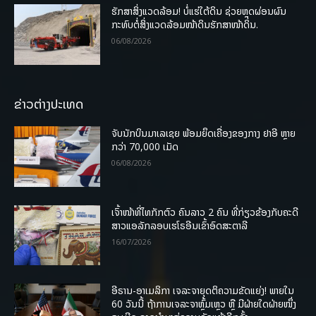
ຮັກສາສິ່ງແວດລ້ອມ! ບໍ່ແຮ່ໃຕ້ດິນ ຊ່ວຍຫຼຸດຜ່ອນຜົນ
ກະທົບຕໍ່ສິ່ງແວດລ້ອມໜ້າດິນຮັກສາໜ້າດິນ.
06/08/2026
ຂ່າວຕ່າງປະເທດ
ຈັບນັກບິນມາເລເຊຍ ພ້ອມຍຶດເຄື່ອງຂອງກາງ ຢາອີ ຫຼາຍ
ກວ່າ 70,000 ເມັດ
06/08/2026
ເຈົ້າໜ້າທີ່ໄທກັກຕົວ ຄົນລາວ 2 ຄົນ ທີ່ກ່ຽວຂ້ອງກັບຄະດີ
ສາວແອລັກລອບເຮໂຣອີນເຂົ້າອົດສະຕາລີ
16/07/2026
ອີຣານ-ອາເມລິກາ ເຈລະຈາຍຸດຕິຄວາມຂັດແຍ່ງ! ພາຍໃນ
60 ວັນນີ້ ຖ້າການເຈລະຈາຫຼົ້ມເຫຼວ ຫຼື ມີຝ່າຍໃດຝ່າຍໜຶ່ງ