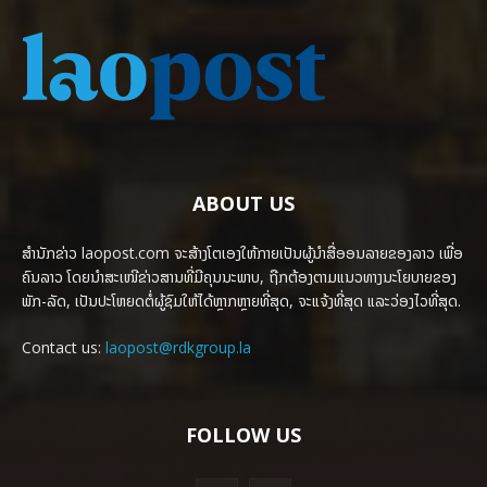
ABOUT US
ສຳນັກຂ່າວ laopost.com ຈະສ້າງໂຕເອງໃຫ້ກາຍເປັນຜູ້ນຳສື່ອອນລາຍຂອງລາວ ເພື່ອ
ຄົນລາວ ໂດຍນຳສະເໜີຂ່າວສານທີ່ມີຄຸນນະພາບ, ຖືກຕ້ອງຕາມແນວທາງນະໂຍບາຍຂອງ
ພັກ-ລັດ, ເປັນປະໂຫຍດຕໍ່ຜູ້ຊົມໃຫ້ໄດ້ຫຼາກຫຼາຍທີ່ສຸດ, ຈະແຈ້ງທີ່ສຸດ ແລະວ່ອງໄວທີ່ສຸດ.
Contact us:
laopost@rdkgroup.la
FOLLOW US