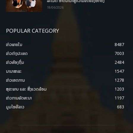
ລະເມີດ ອາດນໍາມາສູ່ຄວາມຂັດແຍ້ງອີກຄັ້ງ
18/06/2026
POPULAR CATEGORY
ຂ່າວພາຍ​ໃນ
8487
ຂ່າວຕ່າງປະເທດ
7003
ຂ່າວທ້ອງຖິ່ນ
2484
ນານາສາລະ
1547
ຂ່າວເຫດການ
1278
ສຸຂະພາບ ແລະ ສີ່ງແວດລ້ອມ
1203
ຂ່າວການພັດທະນາ
1197
ມູມໄອທີລາວ
683