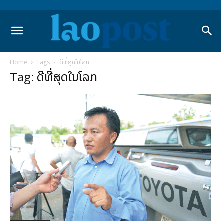
Home
Tags
ດີທີ່ສຸດໃນໂລກ
Tag: ດີທີ່ສຸດໃນໂລກ