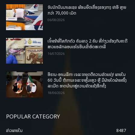
ຈັບນັກບິນມາເລເຊຍ ພ້ອມຍຶດເຄື່ອງຂອງກາງ ຢາອີ ຫຼາຍ
ກວ່າ 70,000 ເມັດ
06/08/2026
ເຈົ້າໜ້າທີ່ໄທກັກຕົວ ຄົນລາວ 2 ຄົນ ທີ່ກ່ຽວຂ້ອງກັບຄະດີ
ສາວແອລັກລອບເຮໂຣອີນເຂົ້າອົດສະຕາລີ
16/07/2026
ອີຣານ-ອາເມລິກາ ເຈລະຈາຍຸດຕິຄວາມຂັດແຍ່ງ! ພາຍໃນ
60 ວັນນີ້ ຖ້າການເຈລະຈາຫຼົ້ມເຫຼວ ຫຼື ມີຝ່າຍໃດຝ່າຍໜຶ່ງ
ລະເມີດ ອາດນໍາມາສູ່ຄວາມຂັດແຍ້ງອີກຄັ້ງ
18/06/2026
POPULAR CATEGORY
ຂ່າວພາຍ​ໃນ
8487