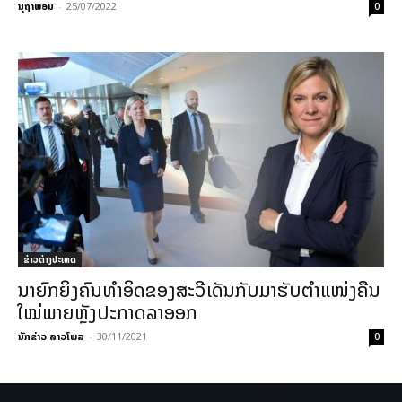
ນຸຖາພອນ
-
25/07/2022
0
ຂ່າວຕ່າງປະເທດ
ນາຍົກຍິງຄົນທຳອິດຂອງສະວີເດັນກັບມາຮັບຕຳແໜ່ງຄືນ
ໃໝ່ພາຍຫຼັງປະກາດລາອອກ
ນັກຂ່າວ ລາວໂພສ
-
30/11/2021
0