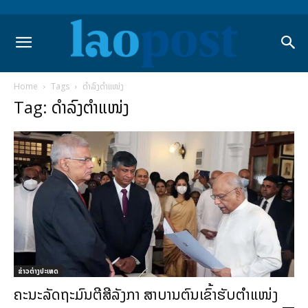
Home
Tags
ດຳລົງຕຳແໜ່ງ
Tag: ດຳລົງຕຳແໜ່ງ
ຂ່າວຕ່າງປະເທດ
ຄະນະລັດຖະມົນຕີສີລັງກາ ສາບານຕົນເຂົ້າຮັບຕຳແໜ່ງ