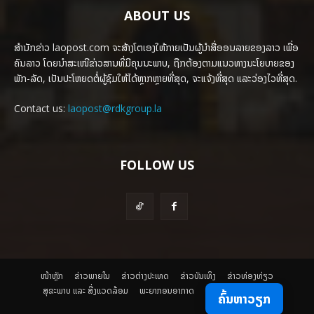
ABOUT US
ສຳນັກຂ່າວ laopost.com ຈະສ້າງໂຕເອງໃຫ້ກາຍເປັນຜູ້ນຳສື່ອອນລາຍຂອງລາວ ເພື່ອ
ຄົນລາວ ໂດຍນຳສະເໜີຂ່າວສານທີ່ມີຄຸນນະພາບ, ຖືກຕ້ອງຕາມແນວທາງນະໂຍບາຍຂອງ
ພັກ-ລັດ, ເປັນປະໂຫຍດຕໍ່ຜູ້ຊົມໃຫ້ໄດ້ຫຼາກຫຼາຍທີ່ສຸດ, ຈະແຈ້ງທີ່ສຸດ ແລະວ່ອງໄວທີ່ສຸດ.
Contact us:
laopost@rdkgroup.la
FOLLOW US
ໜ້າຫຼັກ
ຂ່າວພາຍ​ໃນ
ຂ່າວຕ່າງປະເທດ
​ຂ່າວບັນເທິງ
​ຂ່າວທ່ອງທ່ຽວ
ສຸຂະພາບ ແລະ ສີ່ງແວດລ້ອມ
ພະຍາກອນອາກາດ
ຄົ້ນຫາວຽກ