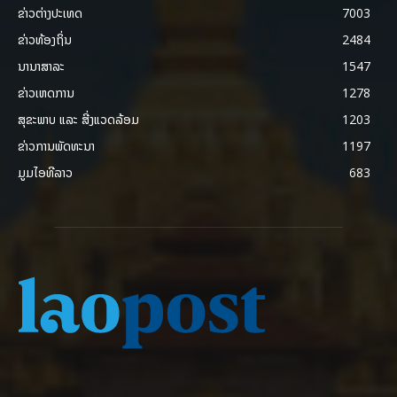
ຂ່າວຕ່າງປະເທດ
7003
ຂ່າວທ້ອງຖິ່ນ
2484
ນານາສາລະ
1547
ຂ່າວເຫດການ
1278
ສຸຂະພາບ ແລະ ສີ່ງແວດລ້ອມ
1203
ຂ່າວການພັດທະນາ
1197
ມູມໄອທີລາວ
683