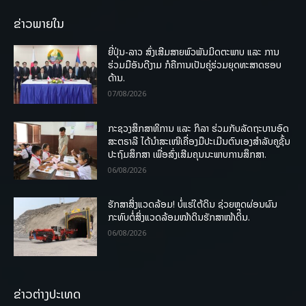
ຂ່າວພາຍໃນ
ຍີ່ປຸ່ນ-ລາວ ສົ່ງເສີມສາຍພົວພັນມິດຕະພາບ ແລະ ການ
ຮ່ວມມືອັນດີງາມ ກໍຄືການເປັນຄູ່ຮ່ວມຍຸດທະສາດຮອບ
ດ້ານ.
07/08/2026
ກະຊວງສຶກສາທິການ ແລະ ກິລາ ຮ່ວມກັບລັດຖະບານອົດ
ສະຕຣາລີ ໄດ້ນຳສະເໜີເຄື່ອງມືປະເມີນຕົນເອງສຳລັບຄູຊັ້ນ
ປະຖົມສຶກສາ ເພື່ອສົ່ງເສີມຄຸນນະພາບການສຶກສາ.
06/08/2026
ຮັກສາສິ່ງແວດລ້ອມ! ບໍ່ແຮ່ໃຕ້ດິນ ຊ່ວຍຫຼຸດຜ່ອນຜົນ
ກະທົບຕໍ່ສິ່ງແວດລ້ອມໜ້າດິນຮັກສາໜ້າດິນ.
06/08/2026
ຂ່າວຕ່າງປະເທດ