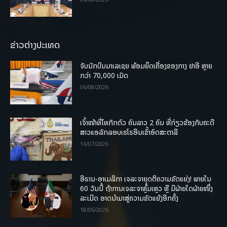
ຂ່າວຕ່າງປະເທດ
ຈັບນັກບິນມາເລເຊຍ ພ້ອມຍຶດເຄື່ອງຂອງກາງ ຢາອີ ຫຼາຍ
ກວ່າ 70,000 ເມັດ
06/08/2026
ເຈົ້າໜ້າທີ່ໄທກັກຕົວ ຄົນລາວ 2 ຄົນ ທີ່ກ່ຽວຂ້ອງກັບຄະດີ
ສາວແອລັກລອບເຮໂຣອີນເຂົ້າອົດສະຕາລີ
16/07/2026
ອີຣານ-ອາເມລິກາ ເຈລະຈາຍຸດຕິຄວາມຂັດແຍ່ງ! ພາຍໃນ
60 ວັນນີ້ ຖ້າການເຈລະຈາຫຼົ້ມເຫຼວ ຫຼື ມີຝ່າຍໃດຝ່າຍໜຶ່ງ
ລະເມີດ ອາດນໍາມາສູ່ຄວາມຂັດແຍ້ງອີກຄັ້ງ
18/06/2026