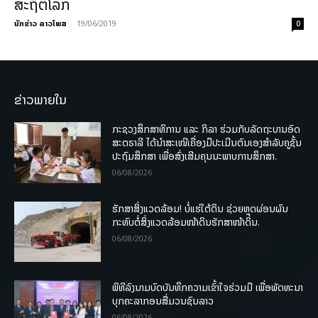
ສະຖິຕິໂລກ
ນັກຂ່າວ ລາວໂພສ
-
19/06/2019
0
ຂ່າວພາຍໃນ
ກະຊວງສຶກສາທິການ ແລະ ກິລາ ຮ່ວມກັບລັດຖະບານອົດ
ສະຕຣາລີ ໄດ້ນຳສະເໜີເຄື່ອງມືປະເມີນຕົນເອງສຳລັບຄູຊັ້ນ
ປະຖົມສຶກສາ ເພື່ອສົ່ງເສີມຄຸນນະພາບການສຶກສາ.
06/08/2026
ຮັກສາສິ່ງແວດລ້ອມ! ບໍ່ແຮ່ໃຕ້ດິນ ຊ່ວຍຫຼຸດຜ່ອນຜົນ
ກະທົບຕໍ່ສິ່ງແວດລ້ອມໜ້າດິນຮັກສາໜ້າດິນ.
06/08/2026
ພິທີລົງນາມບົດບັນທຶກຄວາມເຂົ້າໃຈຮ່ວມມື ເພື່ອພັດທະນາ
ບຸກຄະລາກອນສື່ມວນຊົນລາວ
06/08/2026