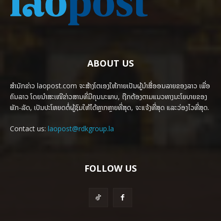
ABOUT US
ສຳນັກຂ່າວ laopost.com ຈະສ້າງໂຕເອງໃຫ້ກາຍເປັນຜູ້ນຳສື່ອອນລາຍຂອງລາວ ເພື່ອ
ຄົນລາວ ໂດຍນຳສະເໜີຂ່າວສານທີ່ມີຄຸນນະພາບ, ຖືກຕ້ອງຕາມແນວທາງນະໂຍບາຍຂອງ
ພັກ-ລັດ, ເປັນປະໂຫຍດຕໍ່ຜູ້ຊົມໃຫ້ໄດ້ຫຼາກຫຼາຍທີ່ສຸດ, ຈະແຈ້ງທີ່ສຸດ ແລະວ່ອງໄວທີ່ສຸດ.
Contact us:
laopost@rdkgroup.la
FOLLOW US