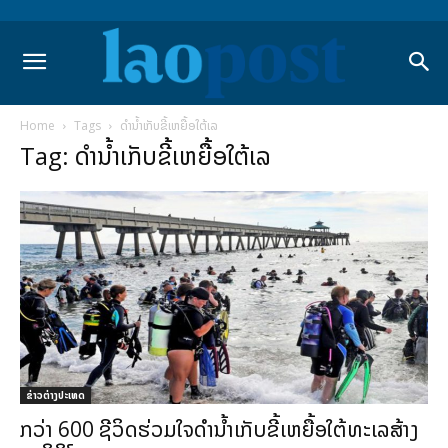
Home
Tags
ດຳນ້ຳເກັບຂີ້ເຫຍື້ອໃຕ້ເລ
Tag: ດຳນ້ຳເກັບຂີ້ເຫຍື້ອໃຕ້ເລ
ຂ່າວຕ່າງປະເທດ
ກວ່າ 600 ຊີວິດຮ່ວມໃຈດຳນ້ຳເກັບຂີ້ເຫຍື້ອໃຕ້ທະເລສ້າງ