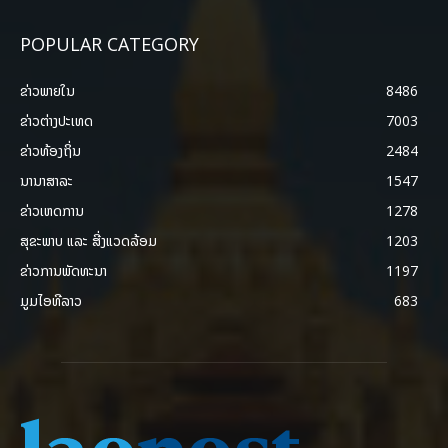
POPULAR CATEGORY
ຂ່າວພາຍ​ໃນ
8486
ຂ່າວຕ່າງປະເທດ
7003
ຂ່າວທ້ອງຖິ່ນ
2484
ນານາສາລະ
1547
ຂ່າວເຫດການ
1278
ສຸຂະພາບ ແລະ ສີ່ງແວດລ້ອມ
1203
ຂ່າວການພັດທະນາ
1197
ມູມໄອທີລາວ
683