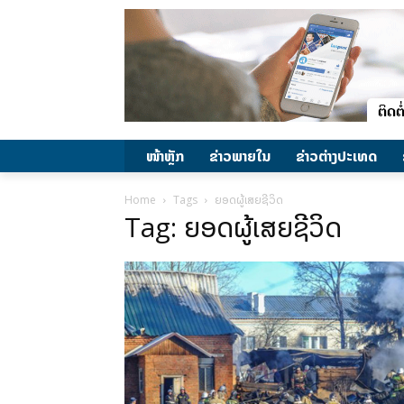
ໜ້າຫຼັກ
ຂ່າວພາຍ​ໃນ
ຂ່າວຕ່າງປະເທດ
Home
Tags
ຍອດຜູ້ເສຍຊີວິດ
Tag: ຍອດຜູ້ເສຍຊີວິດ