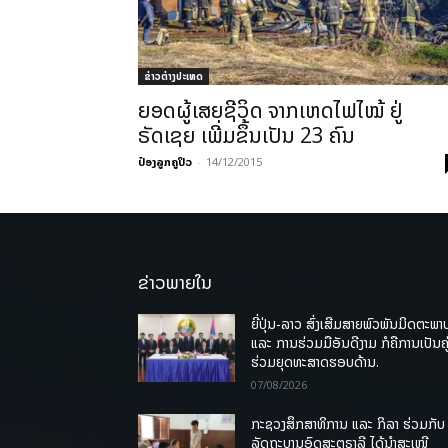
ຂ່າວຕ່າງປະເທດ
ຍອດຜູ້ເສຍຊີວິດ ຈາກເຫດໄຟໄໝ້ ຢູ່
ຣັດເຊຍ ເພີ່ມຂຶ້ນເປັນ 23 ຄົນ
ປ໋ອງລູກຄູປິວ
-
14/12/2015
ຂ່າວພາຍໃນ
ຍີ່ປຸ່ນ-ລາວ ສົ່ງເສີມສາຍພົວພັນມິດຕະພາ
ແລະ ການຮ່ວມມືອັນດີງາມ ກໍຄືການເປັນຄູ
ຮ່ວມຍຸດທະສາດຮອບດ້ານ.
07/08/2026
ກະຊວງສຶກສາທິການ ແລະ ກິລາ ຮ່ວມກັບ
ລັດຖະບານອົດສະຕຣາລີ ໄດ້ນຳສະເໜີ