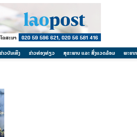
​ຂ່າວບັນເທິງ
​ຂ່າວທ່ອງທ່ຽວ
ສຸຂະພາບ ແລະ ສີ່ງແວດລ້ອມ
ພະຍາກ