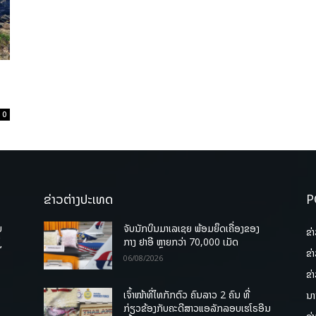
0
ຂ່າວຕ່າງປະເທດ
P
ບ
ຈັບນັກບິນມາເລເຊຍ ພ້ອມຍຶດເຄື່ອງຂອງ
ຂ່
່
ກາງ ຢາອີ ຫຼາຍກວ່າ 70,000 ເມັດ
ຂ່
06/08/2026
ຂ່
ເຈົ້າໜ້າທີ່ໄທກັກຕົວ ຄົນລາວ 2 ຄົນ ທີ່
ນາ
ກ່ຽວຂ້ອງກັບຄະດີສາວແອລັກລອບເຮໂຣອີນ