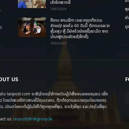
ຂ່
ເຂົ້າອົດສະຕາລີ
ສຸ
.
16/07/2026
ຂ່
ອີຣານ-ອາເມລິກາ ເຈລະຈາຍຸດຕິຄວາມ
ຂັດແຍ່ງ! ພາຍໃນ 60 ວັນນີ້ ຖ້າການເຈລະຈາ
ມູ
ຸດ
ຫຼົ້ມເຫຼວ ຫຼື ມີຝ່າຍໃດຝ່າຍໜຶ່ງລະເມີດ ອາດ
ນໍາມາສູ່ຄວາມຂັດແຍ້ງອີກຄັ້ງ
18/06/2026
OUT US
F
ຂ່າວ laopost.com ຈະສ້າງໂຕເອງໃຫ້ກາຍເປັນຜູ້ນຳສື່ອອນລາຍຂອງລາວ ເພື່ອ
ວ ໂດຍນຳສະເໜີຂ່າວສານທີ່ມີຄຸນນະພາບ, ຖືກຕ້ອງຕາມແນວທາງນະໂຍບາຍຂອງ
ດ, ເປັນປະໂຫຍດຕໍ່ຜູ້ຊົມໃຫ້ໄດ້ຫຼາກຫຼາຍທີ່ສຸດ, ຈະແຈ້ງທີ່ສຸດ ແລະວ່ອງໄວທີ່ສຸດ.
act us:
laopost@rdkgroup.la