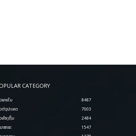
OPULAR CATEGORY
າວພາຍ​ໃນ
8487
າວຕ່າງປະເທດ
7003
າວທ້ອງຖິ່ນ
2484
ນາສາລະ
1547