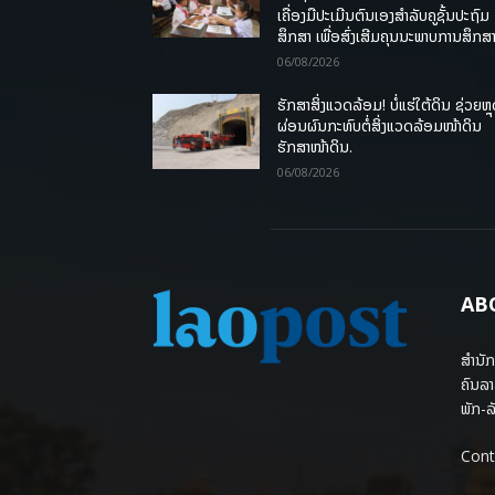
ເຄື່ອງມືປະເມີນຕົນເອງສຳລັບຄູຊັ້ນປະຖົມ
ສຶກສາ ເພື່ອສົ່ງເສີມຄຸນນະພາບການສຶກສາ
06/08/2026
ຮັກສາສິ່ງແວດລ້ອມ! ບໍ່ແຮ່ໃຕ້ດິນ ຊ່ວຍຫຼ
ຜ່ອນຜົນກະທົບຕໍ່ສິ່ງແວດລ້ອມໜ້າດິນ
ຮັກສາໜ້າດິນ.
06/08/2026
AB
ສຳນັກ
ຄົນລາ
ພັກ-ລັ
Cont