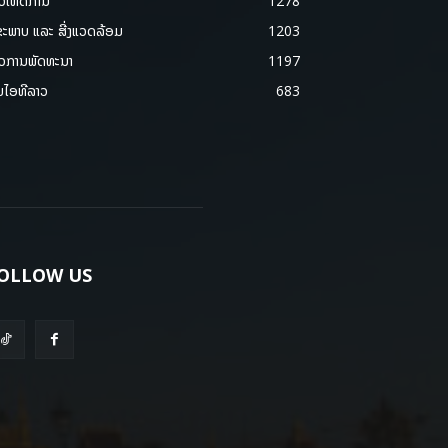
າວເຫດການ
1278
ຂະພາບ ແລະ ສີ່ງແວດລ້ອມ
1203
າວການພັດທະນາ
1197
ມໄອທີລາວ
683
OLLOW US