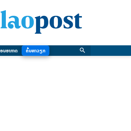
ອນອາກາດ
ຄົ້ນຫາວຽກ