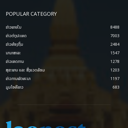
POPULAR CATEGORY
ຂ່າວພາຍ​ໃນ
8488
ຂ່າວຕ່າງປະເທດ
7003
ຂ່າວທ້ອງຖິ່ນ
2484
ນານາສາລະ
1547
ຂ່າວເຫດການ
1278
ສຸຂະພາບ ແລະ ສີ່ງແວດລ້ອມ
1203
ຂ່າວການພັດທະນາ
1197
ມູມໄອທີລາວ
683