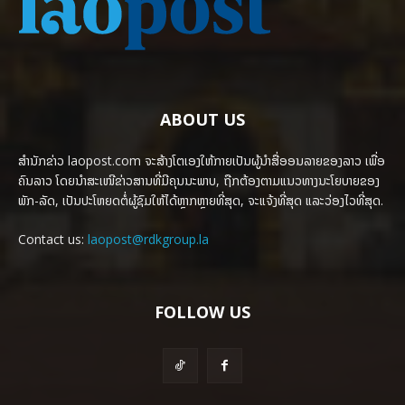
ABOUT US
ສຳນັກຂ່າວ laopost.com ຈະສ້າງໂຕເອງໃຫ້ກາຍເປັນຜູ້ນຳສື່ອອນລາຍຂອງລາວ ເພື່ອ
ຄົນລາວ ໂດຍນຳສະເໜີຂ່າວສານທີ່ມີຄຸນນະພາບ, ຖືກຕ້ອງຕາມແນວທາງນະໂຍບາຍຂອງ
ພັກ-ລັດ, ເປັນປະໂຫຍດຕໍ່ຜູ້ຊົມໃຫ້ໄດ້ຫຼາກຫຼາຍທີ່ສຸດ, ຈະແຈ້ງທີ່ສຸດ ແລະວ່ອງໄວທີ່ສຸດ.
Contact us:
laopost@rdkgroup.la
FOLLOW US