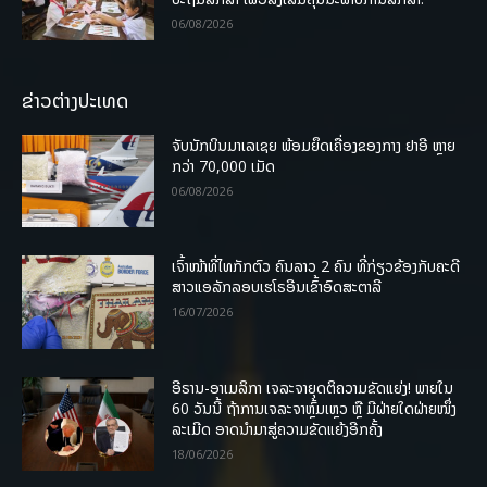
06/08/2026
ຂ່າວຕ່າງປະເທດ
ຈັບນັກບິນມາເລເຊຍ ພ້ອມຍຶດເຄື່ອງຂອງກາງ ຢາອີ ຫຼາຍ
ກວ່າ 70,000 ເມັດ
06/08/2026
ເຈົ້າໜ້າທີ່ໄທກັກຕົວ ຄົນລາວ 2 ຄົນ ທີ່ກ່ຽວຂ້ອງກັບຄະດີ
ສາວແອລັກລອບເຮໂຣອີນເຂົ້າອົດສະຕາລີ
16/07/2026
ອີຣານ-ອາເມລິກາ ເຈລະຈາຍຸດຕິຄວາມຂັດແຍ່ງ! ພາຍໃນ
60 ວັນນີ້ ຖ້າການເຈລະຈາຫຼົ້ມເຫຼວ ຫຼື ມີຝ່າຍໃດຝ່າຍໜຶ່ງ
ລະເມີດ ອາດນໍາມາສູ່ຄວາມຂັດແຍ້ງອີກຄັ້ງ
18/06/2026