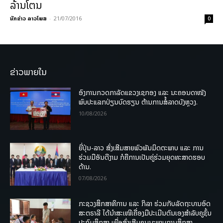
ລ້ານໂຕນ
ນັກຂ່າວ ລາວໂພສ
-
21/07/2016
0
ຂ່າວພາຍໃນ
ອົງການກວດກາລັດແຂວງເຊກອງ ແລະ ນະຄອນດາໜັງ
ພົບປະແລກປ່ຽນບົດຮຽນ ຕ້ານການສໍ້ລາດບັງຫຼວງ.
10/08/2026
ຍີ່ປຸ່ນ-ລາວ ສົ່ງເສີມສາຍພົວພັນມິດຕະພາບ ແລະ ການ
ຮ່ວມມືອັນດີງາມ ກໍຄືການເປັນຄູ່ຮ່ວມຍຸດທະສາດຮອບ
ດ້ານ.
07/08/2026
ກະຊວງສຶກສາທິການ ແລະ ກິລາ ຮ່ວມກັບລັດຖະບານອົດ
ສະຕຣາລີ ໄດ້ນຳສະເໜີເຄື່ອງມືປະເມີນຕົນເອງສຳລັບຄູຊັ້ນ
ປະຖົມສຶກສາ ເພື່ອສົ່ງເສີມຄຸນນະພາບການສຶກສາ.