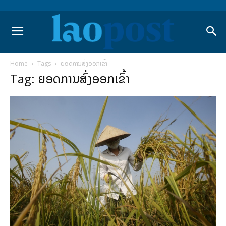
Home
Tags
ຍອດການສົ່ງອອກເຂົ້າ
Tag: ຍອດການສົ່ງອອກເຂົ້າ