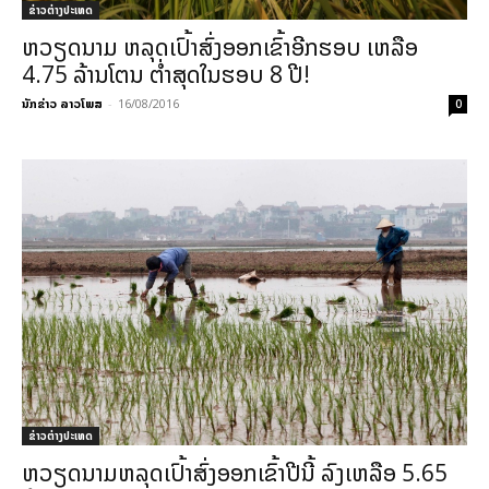
ຂ່າວຕ່າງປະເທດ
ຫວຽດນາມ ຫລຸດເປົ້າສົ່ງອອກເຂົ້າອີກຮອບ ເຫລືອ
4.75 ລ້ານໂຕນ ຕ່ຳສຸດໃນຮອບ 8 ປີ!
ນັກຂ່າວ ລາວໂພສ
-
16/08/2016
0
ຂ່າວຕ່າງປະເທດ
ຫວຽດນາມຫລຸດເປົ້າສົ່ງອອກເຂົ້າປີນີ້ ລົງເຫລືອ 5.65