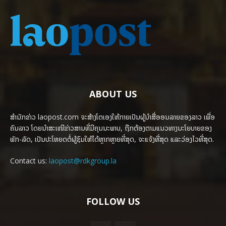
ABOUT US
ສຳນັກຂ່າວ laopost.com ຈະສ້າງໂຕເອງໃຫ້ກາຍເປັນຜູ້ນຳສື່ອອນລາຍຂອງລາວ ເພື່ອ
ຄົນລາວ ໂດຍນຳສະເໜີຂ່າວສານທີ່ມີຄຸນນະພາບ, ຖືກຕ້ອງຕາມແນວທາງນະໂຍບາຍຂອງ
ພັກ-ລັດ, ເປັນປະໂຫຍດຕໍ່ຜູ້ຊົມໃຫ້ໄດ້ຫຼາກຫຼາຍທີ່ສຸດ, ຈະແຈ້ງທີ່ສຸດ ແລະວ່ອງໄວທີ່ສຸດ.
Contact us:
laopost@rdkgroup.la
FOLLOW US