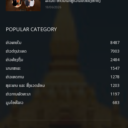
ລະເມີດ ອາດນໍາມາສູ່ຄວາມຂັດແຍ້ງອີກຄັ້ງ
18/06/2026
POPULAR CATEGORY
ຂ່າວພາຍ​ໃນ
8487
ຂ່າວຕ່າງປະເທດ
7003
ຂ່າວທ້ອງຖິ່ນ
2484
ນານາສາລະ
1547
ຂ່າວເຫດການ
1278
ສຸຂະພາບ ແລະ ສີ່ງແວດລ້ອມ
1203
ຂ່າວການພັດທະນາ
1197
ມູມໄອທີລາວ
683