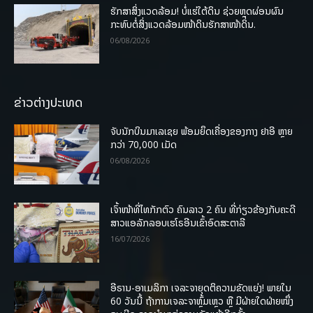
ຮັກສາສິ່ງແວດລ້ອມ! ບໍ່ແຮ່ໃຕ້ດິນ ຊ່ວຍຫຼຸດຜ່ອນຜົນ
ກະທົບຕໍ່ສິ່ງແວດລ້ອມໜ້າດິນຮັກສາໜ້າດິນ.
06/08/2026
ຂ່າວຕ່າງປະເທດ
ຈັບນັກບິນມາເລເຊຍ ພ້ອມຍຶດເຄື່ອງຂອງກາງ ຢາອີ ຫຼາຍ
ກວ່າ 70,000 ເມັດ
06/08/2026
ເຈົ້າໜ້າທີ່ໄທກັກຕົວ ຄົນລາວ 2 ຄົນ ທີ່ກ່ຽວຂ້ອງກັບຄະດີ
ສາວແອລັກລອບເຮໂຣອີນເຂົ້າອົດສະຕາລີ
16/07/2026
ອີຣານ-ອາເມລິກາ ເຈລະຈາຍຸດຕິຄວາມຂັດແຍ່ງ! ພາຍໃນ
60 ວັນນີ້ ຖ້າການເຈລະຈາຫຼົ້ມເຫຼວ ຫຼື ມີຝ່າຍໃດຝ່າຍໜຶ່ງ