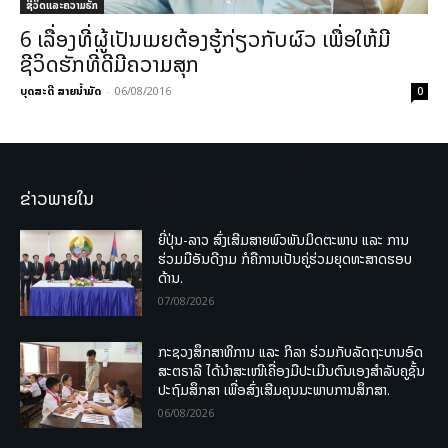
ຊີວິດແລະຄວາມຮັກ
6 ເລື່ອງທີ່ຜູ້ເປັນເມຍຕ້ອງຮູ້ກ່ຽວກັບຜົວ ເພື່ອໃຫ້ມີ
ຊີວິດຮັກທີ່ດີມີຄວາມສຸກ
ບຸດສະດີ ສາຍນ້ຳມັດ
-
06/08/2016
0
ຂ່າວພາຍໃນ
ຍີ່ປຸ່ນ-ລາວ ສົ່ງເສີມສາຍພົວພັນມິດຕະພາບ ແລະ ການ
ຮ່ວມມືອັນດີງາມ ກໍຄືການເປັນຄູ່ຮ່ວມຍຸດທະສາດຮອບ
ດ້ານ.
07/08/2026
ກະຊວງສຶກສາທິການ ແລະ ກິລາ ຮ່ວມກັບລັດຖະບານອົດ
ສະຕຣາລີ ໄດ້ນຳສະເໜີເຄື່ອງມືປະເມີນຕົນເອງສຳລັບຄູຊັ້ນ
ປະຖົມສຶກສາ ເພື່ອສົ່ງເສີມຄຸນນະພາບການສຶກສາ.
06/08/2026